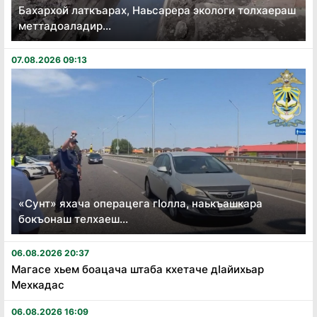
Бахархой латкъарах, Наьсарера экологи толхаераш
меттадоаладир...
07.08.2026 09:13
«Сунт» яхача операцега гӏолла, наькъашкара
бокъонаш телхаеш...
06.08.2026 20:37
Магасе хьем боацача штаба кхетаче дӏайихьар
Мехкадас
06.08.2026 16:09