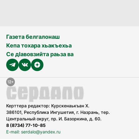
Газета белгалонаш
Кепа тохара хьакъехьа
Се дӀавовзийта раьза ва
Керттера редактор: Курскенаькъан Х.
386101, Республика Ингушетия, г. Назрань, тер.
Центральный округ, пр. И. Базоркина, д. 60.
8 (8734) 77-10-85
E-mail: serdalo@yandex.ru