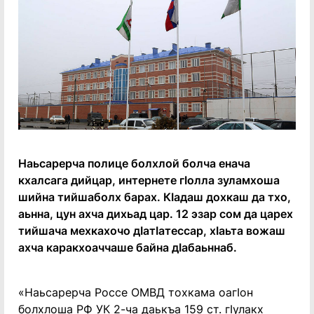
Наьсарерча полице болхлой болча енача
кхалсага дийцар, интернете гӏолла зуламхоша
шийна тийшаболх барах. Кӏадаш дохкаш да тхо,
аьнна, цун ахча дихьад цар. 12 эзар сом да царех
тийшача мехкахочо дӏатӏатессар, хӏаьта вожаш
ахча каракхоаччаше байна дӏабаьннаб.
«Наьсарерча Россе ОМВД тохкама оагӏон
болхлоша РФ УК 2-ча даькъа 159 ст. гӏулакх