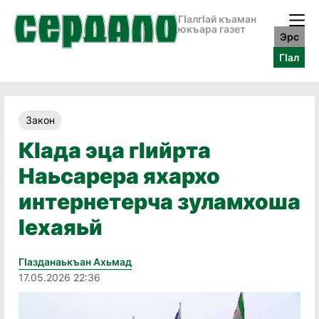
ГӀалгӀай къаман
юкъара газет
Эрс
ГӀал
Закон
Кӏада эца гӏийрта
Наьсарера яхархо
интернетерча зуламхоша
ӏехаяьй
Гӏазданаькъан Ахьмад
17.05.2026 22:36