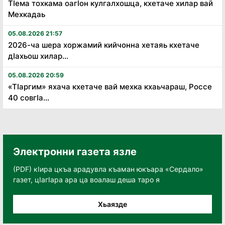
Тӏема тохкама оагӏон кулгалхошца, кхетаче хилар вай
Мехкадаь
05.08.2026 21:57
2026-ча шера хоржамий кийчонна хетаяь кхетаче
дӏахьош хилар...
05.08.2026 20:59
«Тӏаргим» яхача кхетаче вай мехка кхаьчараш, Россе
40 совгӏа...
Электронни газета язле
(PDF) кӀира цкъа арадувла къаман юкъара «Сердало»
газет, цӀагӀара ара ца воалаш деша таро я
Хьаязде