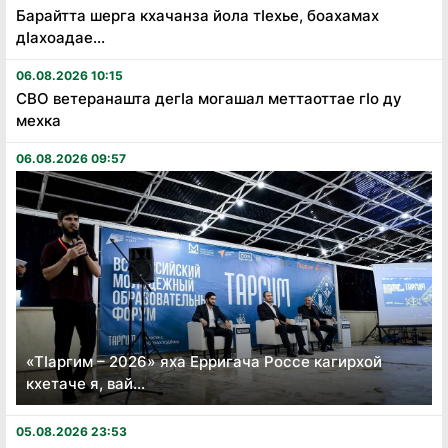
Барайтта шерга кхачанза йола тӏехье, боахамах
дӏахоадае...
06.08.2026 10:15
СВО ветеранашта дегӏа могашал меттаоттае гӏо ду
мехка
06.08.2026 09:57
«Тӏаргим – 2026» яха Ерригача Россе кагирхой
кхетаче я, вай...
05.08.2026 23:53