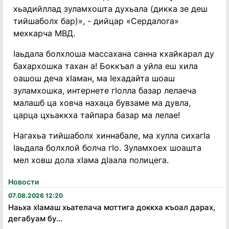
хьадийллад зуламхошта духьала (дикка зе деш
тийшаболх бар)», - дийцар «Сердалога»
мехкарча МВД.
Ӏаьдала болхлоша массахана санна кхайкарал ду
бахархошка тахан а! Боккъал а уйла еш хила
оашош деча хӏаман, ма ӏехадайта шоаш
зуламхошка, интернете гӏолла базар лелаеча
малашб ца ховча нахаца бувзаме ма дувла,
царца цхьаккха тайпара базар ма лелае!
Нагахьа тийшаболх хиннабале, ма хулла сихагӏа
ӏаьдала болхлой болча гӏо. Зуламхоех шоашта
мел ховш дола хӏама дӏаала полицега.
Новости
07.08.2026 12:20
Наьха хӏамаш хьателача моттига доккха къоал дарах,
дегабуам бу...