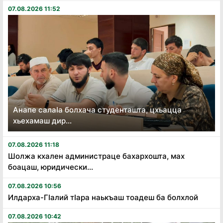
07.08.2026 11:52
Анапе салаӏа болхача студенташта, цхьацца
хьехамаш дир...
07.08.2026 11:18
Шолжа кхален администраце бахархошта, мах
боацаш, юридически...
07.08.2026 10:56
Илдарха-Гӏалий тӏара наькъаш тоадеш ба болхлой
07.08.2026 10:42