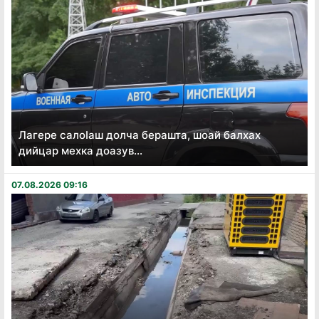
Лагере салоӏаш долча берашта, шоай балхах
дийцар мехка доазув...
07.08.2026 09:16