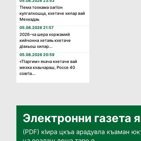
05.08.2026 23:53
Тӏема тохкама оагӏон
кулгалхошца, кхетаче хилар вай
Мехкадаь
05.08.2026 21:57
2026-ча шера хоржамий
кийчонна хетаяь кхетаче
дӏахьош хилар...
05.08.2026 20:59
«Тӏаргим» яхача кхетаче вай
мехка кхаьчараш, Россе 40
совгӏа...
Электронни газета 
(PDF) кӀира цкъа арадувла къаман юкъ
ца воалаш деша таро я