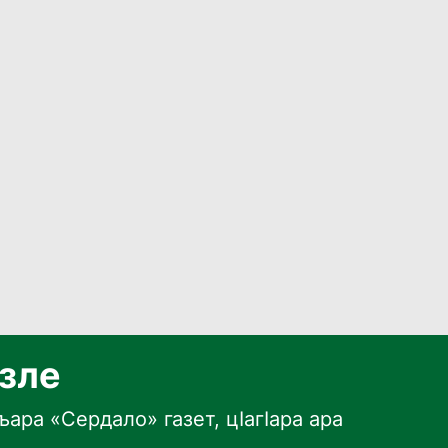
язле
ара «Сердало» газет, цӀагӀара ара