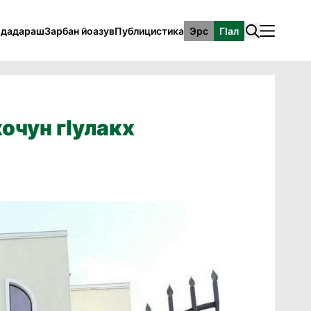
рдадараш
Зарбан йоазув
Публицистика
Эрс
ГӀал
хочун гӏулакх