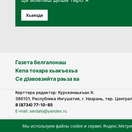
Хьаязде
Газета белгалонаш
Кепа тохара хьакъехьа
Се дӀавовзийта раьза ва
Керттера редактор: Курскенаькъан Х.
386101, Республика Ингушетия, г. Назрань, тер. Централь
8 (8734) 77-10-85
E-mail: serdalo@yandex.ru
Мы используем файлы cookie и сервис Яндекс.Метри
«Сердало» газета арадувлар чIоагIдаьд бувзамеи, хоам