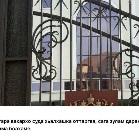
ра вахархо суда хьалхашка оттаргва, сага зулам дарах
ама боахаме.