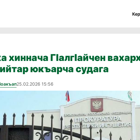
Ке
ха хиннача Гӏалгӏайчен вахар
ийтар юкъарча судага
Йоакъап
25.02.2026 15:56