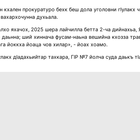
н кхален прокуратуро бехк беш дола уголовни гӏулакх ч
 вахархочунна духьала.
лхо яхачох, 2025 шера лайчилла бетта 2-ча дийнахьа,
в даьнна; ший хиннача фусам-наьна вешийна кхозза тра
га йоккха йоаца чов хилар», - йоах хоамо.
улакх дӏадахьийтар тахкара, ГӏР №7 йолча суда даькъ т