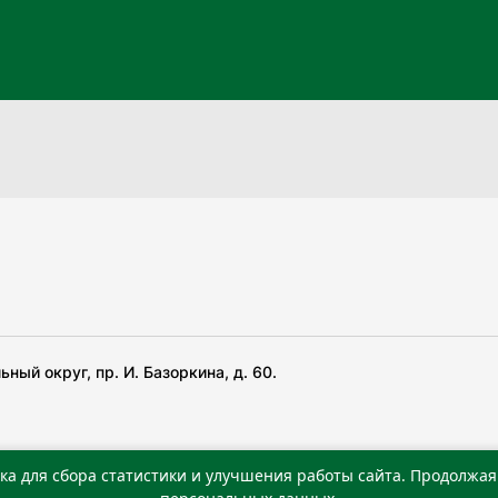
ный округ, пр. И. Базоркина, д. 60.
ка для сбора статистики и улучшения работы сайта. Продолжая 
 беча гIирсаштеи, цар дуккхача тайпаштеи тIахьожам