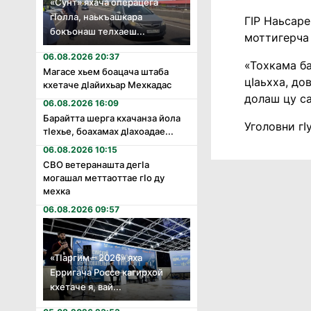
«Сунт» яхача операцега
гӏолла, наькъашкара
ГӏР Наьсаре
бокъонаш телхаеш...
моттигерча
06.08.2026 20:37
«Тохкама ба
Магасе хьем боацача штаба
цӏаьхха, до
кхетаче дӏайихьар Мехкадас
долаш цу са
06.08.2026 16:09
Барайтта шерга кхачанза йола
Уголовни гӏ
тӏехье, боахамах дӏахоадае...
06.08.2026 10:15
СВО ветеранашта дегӏа
могашал меттаоттае гӏо ду
мехка
06.08.2026 09:57
«Тӏаргим – 2026» яха
Ерригача Россе кагирхой
кхетаче я, вай...