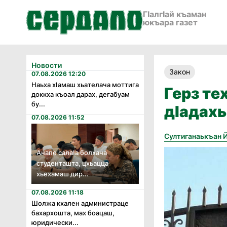
ГӀалгӀай къаман
юкъара газет
Новости
Закон
07.08.2026 12:20
Наьха хӏамаш хьателача моттига
Герз те
доккха къоал дарах, дегабуам
бу...
дӏадахь
07.08.2026 11:52
Султиганаькъан 
Анапе салаӏа болхача
студенташта, цхьацца
хьехамаш дир...
07.08.2026 11:18
Шолжа кхален администраце
бахархошта, мах боацаш,
юридически...