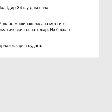
ӏоагӏдир 34 шу даьннача
 Яндаре машинаш лелача моттиге,
вматически тепча техар. Из бахьан
ӏарча юкъарча судага.