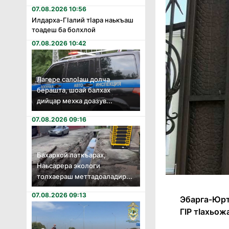
07.08.2026 10:56
Илдарха-Гӏалий тӏара наькъаш
тоадеш ба болхлой
07.08.2026 10:42
Лагере салоӏаш долча
берашта, шоай балхах
дийцар мехка доазув...
07.08.2026 09:16
Бахархой латкъарах,
Наьсарера экологи
толхаераш меттадоаладир...
07.08.2026 09:13
Эбарга-Юрта
ГӏР тӏахьож