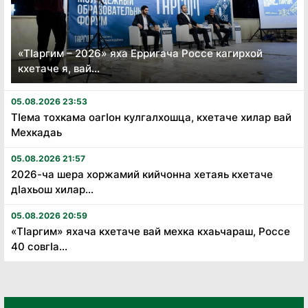
«Тӏаргим – 2026» яха Ерригача Россе кагирхой
кхетаче я, вай...
05.08.2026 23:53
Тӏема тохкама оагӏон кулгалхошца, кхетаче хилар вай
Мехкадаь
05.08.2026 21:57
2026-ча шера хоржамий кийчонна хетаяь кхетаче
дӏахьош хилар...
05.08.2026 20:59
«Тӏаргим» яхача кхетаче вай мехка кхаьчараш, Россе
40 совгӏа...