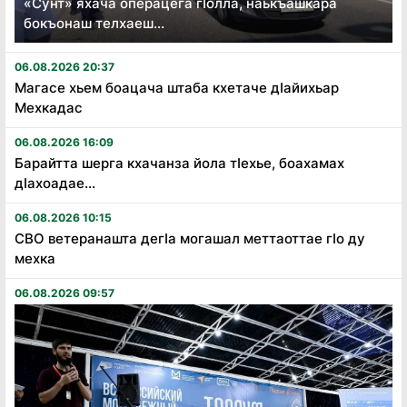
«Сунт» яхача операцега гӏолла, наькъашкара
бокъонаш телхаеш...
06.08.2026 20:37
Магасе хьем боацача штаба кхетаче дӏайихьар
Мехкадас
06.08.2026 16:09
Барайтта шерга кхачанза йола тӏехье, боахамах
дӏахоадае...
06.08.2026 10:15
СВО ветеранашта дегӏа могашал меттаоттае гӏо ду
мехка
06.08.2026 09:57