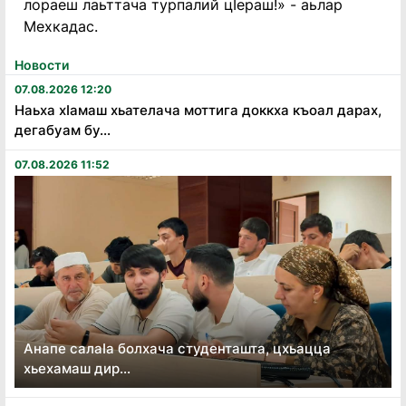
лораеш лаьттача турпалий цӀераш!» - аьлар
Мехкадас.
Новости
07.08.2026 12:20
Наьха хӏамаш хьателача моттига доккха къоал дарах,
дегабуам бу...
07.08.2026 11:52
Анапе салаӏа болхача студенташта, цхьацца
хьехамаш дир...