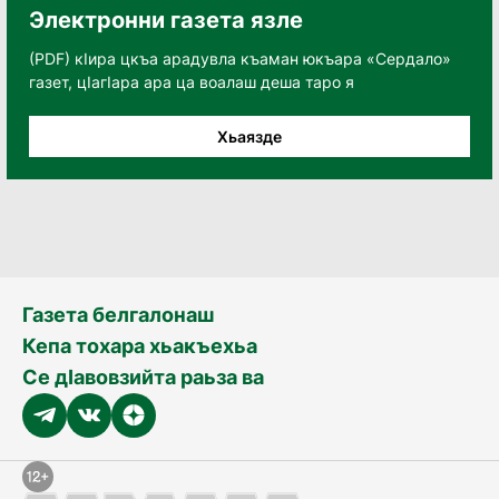
Электронни газета язле
(PDF) кӀира цкъа арадувла къаман юкъара «Сердало»
газет, цӀагӀара ара ца воалаш деша таро я
Хьаязде
Газета белгалонаш
Кепа тохара хьакъехьа
Се дӀавовзийта раьза ва