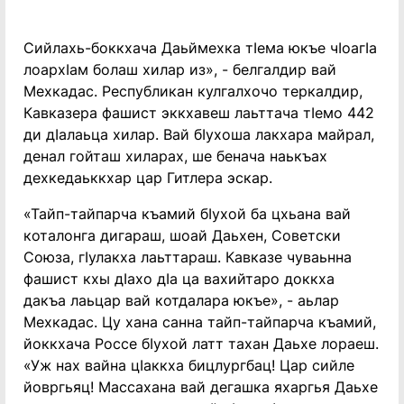
Сийлахь-боккхача Даьймехка тӀема юкъе чӀоагӀа
лоархӀам болаш хилар из», - белгалдир вай
Мехкадас. Республикан кулгалхочо теркалдир,
Кавказера фашист эккхавеш лаьттача тӀемо 442
ди дӀалаьца хилар. Вай бӀухоша лакхара майрал,
денал гойташ хиларах, ше бенача наькъах
дехкедаьккхар цар Гитлера эскар.
«Тайп-тайпарча къамий бӀухой ба цхьана вай
коталонга дигараш, шоай Даьхен, Советски
Союза, гӀулакха лаьттараш. Кавказе чуваьнна
фашист кхы дӀахо дӀа ца вахийтаро доккха
дакъа лаьцар вай котдалара юкъе», - аьлар
Мехкадас. Цу хана санна тайп-тайпарча къамий,
йоккхача Россе бӀухой латт тахан Даьхе лораеш.
«Уж нах вайна цӀаккха бицлургбац! Цар сийле
йовргьяц! Массахана вай дегашка яхаргья Даьхе