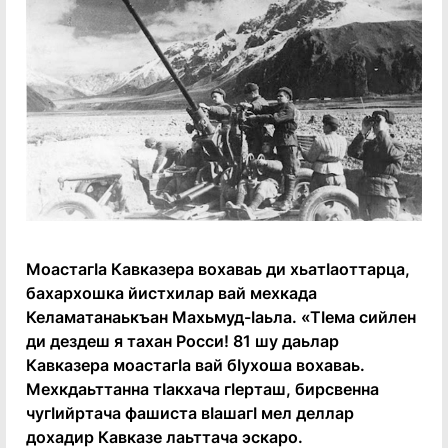
МоастагӀа Кавказера вохаваь ди хьатӀаоттарца,
бахархошка йистхилар вай мехкада
Келаматанаькъан Махьмуд-Ӏаьла. «ТӀема сийлен
ди дездеш я тахан Росси! 81 шу даьлар
Кавказера моастагӀа вай бӀухоша вохаваь.
Мехкдаьттанна тӀакхача гӀерташ, бирсвенна
чугӀийртача фашиста вӀашагӀ мел деллар
дохадир Кавказе лаьттача эскаро.