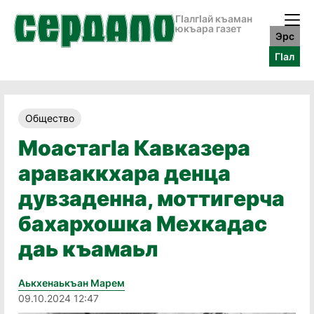
ГӀалгӀай къаман
юкъара газет
Эрс
ГӀал
Общество
МоастагӀа Кавказера
араваккхара денца
дувзаденна, моттигерча
бахархошка Мехкадас
даь къамаьл
Аькхенаькъан Марем
09.10.2024 12:47