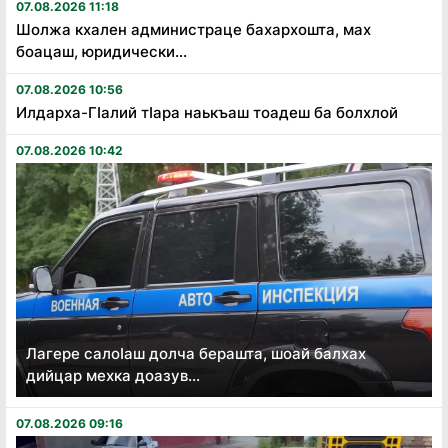
07.08.2026 11:18
Шолжа кхален администраце бахархошта, мах
боацаш, юридически...
07.08.2026 10:56
Илдарха-Гӏалий тӏара наькъаш тоадеш ба болхлой
07.08.2026 10:42
Лагере салоӏаш долча берашта, шоай балхах
дийцар мехка доазув...
07.08.2026 09:16