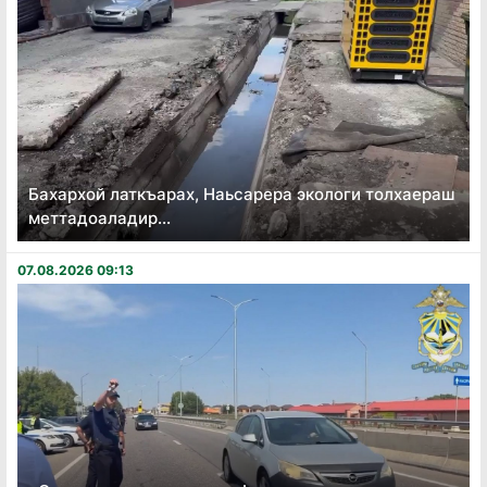
Бахархой латкъарах, Наьсарера экологи толхаераш
меттадоаладир...
07.08.2026 09:13