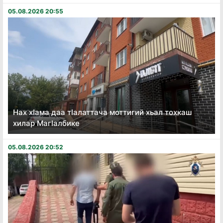
05.08.2026 20:55
Нах хӏама даа тӏалаттача моттигий хьал тохкаш
хилар Магӏалбике
05.08.2026 20:52