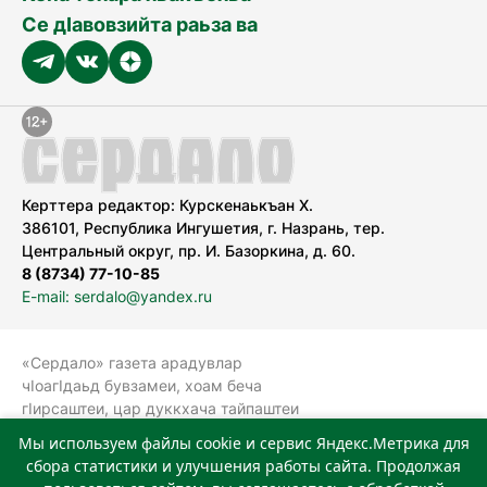
Се дӀавовзийта раьза ва
Керттера редактор: Курскенаькъан Х.
386101, Республика Ингушетия, г. Назрань, тер.
Центральный округ, пр. И. Базоркина, д. 60.
8 (8734) 77-10-85
E-mail: serdalo@yandex.ru
«Сердало» газета арадувлар
чIоагIдаьд бувзамеи, хоам беча
гIирсаштеи, цар дуккхача тайпаштеи
тIахьожам лоаттабеча Федеральни
Мы используем файлы cookie и сервис Яндекс.Метрика для
болхлоша (Роскомнадзор).
сбора статистики и улучшения работы сайта. Продолжая
Реестровая запись СМИ: ЭЛ № ФС 77-