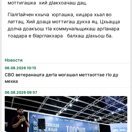
моттигашка хий дӏакхоачаш дац.
Гӏалгӏайчен кхыча юрташка, хицара хьал во
латтац. Хий доаца моттигаш дукха яц. Цхьацца
долча доакъош тӏа коммунальщикаш аргӏанара
тоадара е бӏарглакхара балхаш дӏахьош ба.
Новости
06.08.2026 10:15
СВО ветеранашта дегӏа могашал меттаоттае гӏо ду
мехка
06.08.2026 09:57