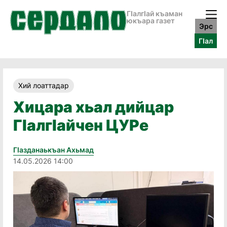
ГӀалгӀай къаман
юкъара газет
Эрс
ГӀал
Хий лоаттадар
Хицара хьал дийцар
Гӏалгӏайчен ЦУРе
Гӏазданаькъан Ахьмад
14.05.2026 14:00