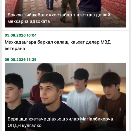
Боккха тийшаболх кхостабар тӏатетташ да вай
мехкарча адвоката
05.08.2026 16:04
Мехкадаьгара баркал оалаш, каьхат делар МВД
ветерана
05.08.2026 15:35
Берашца кхетаче дӏахьош хилар Магӏалбикерча
ОПДН кулгалхо