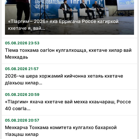
«Тӏаргим – 2026» яха Ерригача Россе кагирхой
кхетаче я, вай...
05.08.2026 23:53
Тӏема тохкама оагӏон кулгалхошца, кхетаче хилар вай
Мехкадаь
05.08.2026 21:57
2026-ча шера хоржамий кийчонна хетаяь кхетаче
дӏахьош хилар...
05.08.2026 20:59
«Тӏаргим» яхача кхетаче вай мехка кхаьчараш, Россе
40 совгӏа...
05.08.2026 20:57
Мехкарча Тохкама комитета кулгалхо бахархой
тӏаэцаш хилар