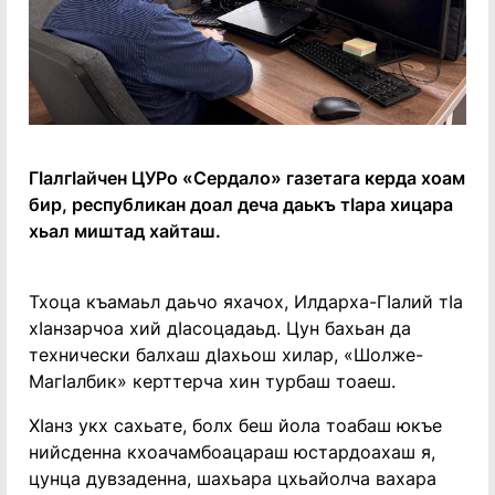
Гӏалгӏайчен ЦУРо «Сердало» газетага керда хоам
бир, республикан доал деча даькъ тӏара хицара
хьал миштад хайташ.
Тхоца къамаьл даьчо яхачох, Илдарха-Гӏалий тӏа
хӏанзарчоа хий дӏасоцадаьд. Цун бахьан да
технически балхаш дӏахьош хилар, «Шолже-
Магӏалбик» керттерча хин турбаш тоаеш.
Хӏанз укх сахьате, болх беш йола тоабаш юкъе
нийсденна кхоачамбоацараш юстардоахаш я,
цунца дувзаденна, шахьара цхьайолча вахара