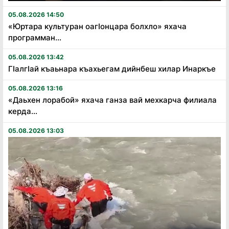
05.08.2026 14:50
«Юртара культуран оагӏонцара болхло» яхача
программан...
05.08.2026 13:42
Гӏалгӏай къаьнара къахьегам дийнбеш хилар Инаркъе
05.08.2026 13:16
«Даьхен лорабой» яхача ганза вай мехкарча филиала
керда...
05.08.2026 13:03