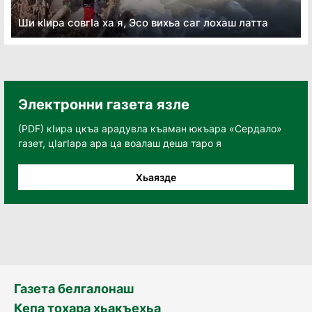
Ши кӏира совгӏа ха я, Эсо вихьа саг лохаш латта
Электронни газета язле
(PDF) кӀира цкъа арадувла къаман юкъара «Сердало»
газет, цӀагӀара ара ца воалаш деша таро я
Хьаязде
Газета белгалонаш
Кепа тохара хьакъехьа