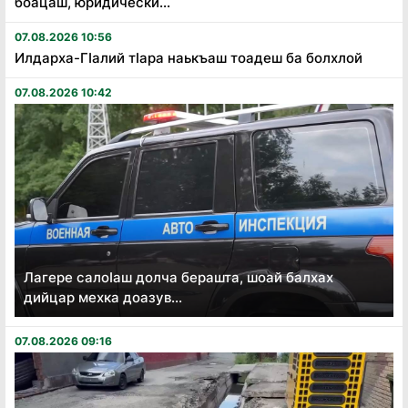
боацаш, юридически...
07.08.2026 10:56
Илдарха-Гӏалий тӏара наькъаш тоадеш ба болхлой
07.08.2026 10:42
Лагере салоӏаш долча берашта, шоай балхах
дийцар мехка доазув...
07.08.2026 09:16