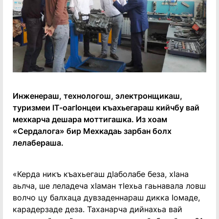
Инженераш, технологош, электронщикаш,
туризмеи ӀТ-оагӀонцеи къахьегараш кийчбу вай
мехкарча дешара моттигашка. Из хоам
«Сердалога» бир Мехкадаь зарбан болх
лелабераша.
«Керда никъ къахьегаш дӀаболабе беза, хӀана
аьлча, ше леладеча хӀаман тӀехьа гаьнавала ловш
волчо цу балхаца дувзаденнараш дикка Ӏомаде,
карадерзаде деза. Таханарча дийнахьа вай