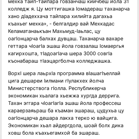
мехка тайп-тайпара говзанчаш кийчбеш йола 31
колледж я. Цу моттигашка Ӏомадераш таханарча
хано дӀадеххача тайпара хилийта дагахьа
къахьег мехка», - белгалдир вай Мехкадас
Келаматанаькъан Махьмуд-Ӏаьлас, цу
оагӀонцарча балхах дувцаш. Таханарча вахаре
геттара чӀоагӀа эшаш йола говзалаш Ӏомаергья
кагирхошта, тӀадоагӀача шера 3000 совгӀа
къонабараш тӀаэцаргболча колледжашка.
ВорхӀ шера лаьрхӀа программа вӀашагӀъеллай
цига дешареи Ӏилмани гӀулакхех йолча
Министерствога гӀолла. Республикерча
экономикан хьалага хьежжа хургда деррига.
Тахан эггара чӀоагӀагӀа эшаш йола профессеш
караерзаяьраш ба къаман эшараш, цудухьа цу
оагӀонцарча дешара лакха терко ю вайцига.
Экономикан хьал айдергдола, шоай болх дика
ховш бола къахьегамхой ба эшараш.