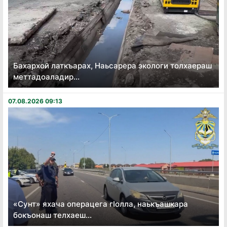
Бахархой латкъарах, Наьсарера экологи толхаераш
меттадоаладир...
07.08.2026 09:13
«Сунт» яхача операцега гӏолла, наькъашкара
бокъонаш телхаеш...