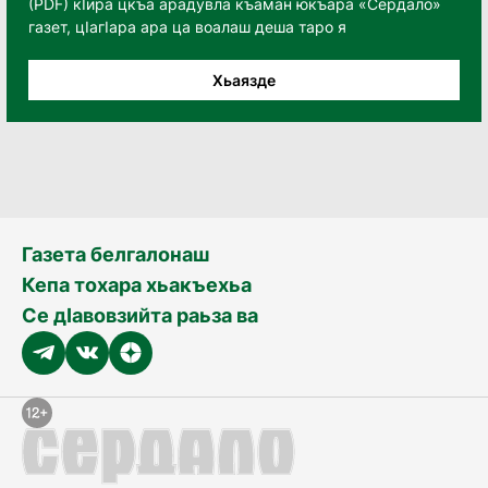
(PDF) кӀира цкъа арадувла къаман юкъара «Сердало»
газет, цӀагӀара ара ца воалаш деша таро я
Хьаязде
Газета белгалонаш
Кепа тохара хьакъехьа
Се дӀавовзийта раьза ва