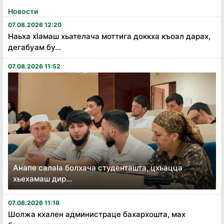
Новости
07.08.2026 12:20
Наьха хӏамаш хьателача моттига доккха къоал дарах,
дегабуам бу...
07.08.2026 11:52
Анапе салаӏа болхача студенташта, цхьацца
хьехамаш дир...
07.08.2026 11:18
Шолжа кхален администраце бахархошта, мах