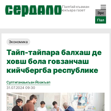
ГӀалгӀай къаман
юкъара газет
Эрс
ГӀал
Экономика
Тайп-тайпара балхаш де
ховш бола говзанчаш
кийчбергба республике
Султиганаькъан Йоакъап
31.07.2024 09:30