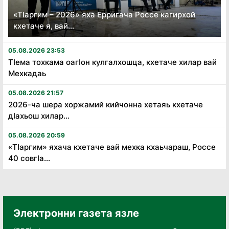
«Тӏаргим – 2026» яха Ерригача Россе кагирхой
кхетаче я, вай...
05.08.2026 23:53
Тӏема тохкама оагӏон кулгалхошца, кхетаче хилар вай
Мехкадаь
05.08.2026 21:57
2026-ча шера хоржамий кийчонна хетаяь кхетаче
дӏахьош хилар...
05.08.2026 20:59
«Тӏаргим» яхача кхетаче вай мехка кхаьчараш, Россе
40 совгӏа...
Электронни газета язле