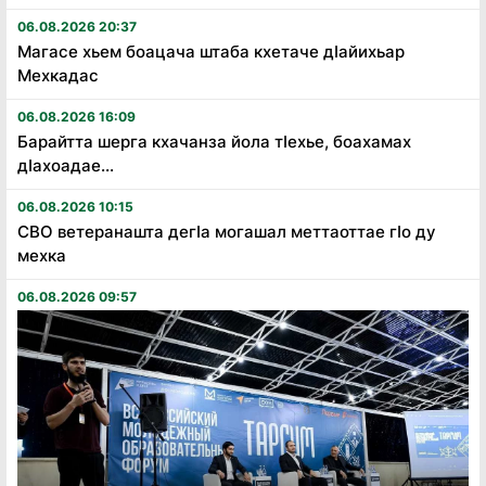
06.08.2026 20:37
Магасе хьем боацача штаба кхетаче дӏайихьар
Мехкадас
06.08.2026 16:09
Барайтта шерга кхачанза йола тӏехье, боахамах
дӏахоадае...
06.08.2026 10:15
СВО ветеранашта дегӏа могашал меттаоттае гӏо ду
мехка
06.08.2026 09:57