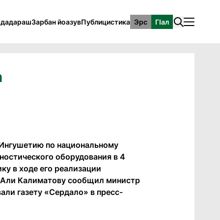
рдадараш
Зарбан йоазув
Публицистика
Эрс
ГӀал
а
 Ингушетию по национальному
гностического оборудования в 4
ику в ходе его реализации
у-Али Калиматову сообщил министр
ли газету «Сердало» в пресс-