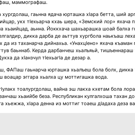
фаш, маммографаш.
а хургдолаш, гаьнна ядача юрташка хIара бетта, ший аргI
йцар, укх тIехьарча кхаь шера, «Земский лор» яхача 
ча хьаийцад, аьнна. Йоккхача шахьарашка шоай балха го
лгалдир, дикка дарба де аьттув хургбола наькъаш леха 
х да из таханарча дийнахьа. «УнахцIено» яхача къаман 
ттув баьннаб. Керда дарбанчеш хьалъяьй, тишъеннараш
укха да хIанзчул тIехьагIа де дезар а.
, ФАПаш гаьнарча юрташка хьалъеш бола болх, дикка т
ш воацар эггара хьалха цу моттигашка вода.
гIулакх тоалургдолаш, вайна эш лакха кхетам бола лор
занчаш хьаийбе беза. Республикан кулгалхоша тахан до
га хьежжа, хIара денна из моттиг тоаеш дIадаха деза в