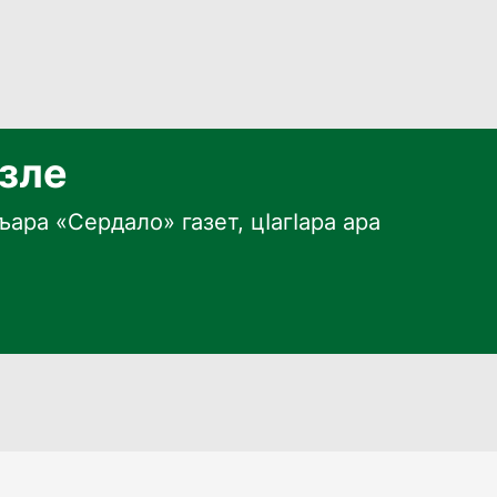
язле
ара «Сердало» газет, цӀагӀара ара