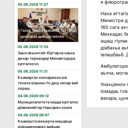
я флюрогра
05.08.2026 11:37
Наха аттагI
Министра ди
160 сага ах
Газах, токах хьаӏайна латтача
Мехкадас бе
декхарах дийцар мехка
эшаш гIулак
05.08.2026 11:33
дIабахьа аь
Заьзгакъонгий-Юртарча наьха
Iалашбаьб. Д
дехар теркалдир Минавтодора
кулгалхочо
Амбулатореш
05.08.2026 11:31
аьлча, мога
Къамаргах нокхармозо юв
техача кӏаьнка гӏо деш хилар вай
УнахцIенон 
лораш
Iомадаь гов
04.08.2026 09:12
вахара, цун
Муниципалитета керда кулгалхо
дӏавовзийтар Наьсарен кхале
04.08.2026 09:07
Къамашта юкъерча машарца
дувзаденнарех дийцар