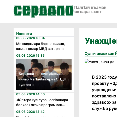
ГӀалгӀай къаман
юкъара газет
Новости
05.08.2026 16:04
УнахцIе
Мехкадаьгара баркал оалаш,
каьхат делар МВД ветерана
Султиганаькъан 
05.08.2026 15:35
Берашца кхетаче дӏахьош
В 2023 год
хилар Магӏалбикерча ОПДН
проекту «З
кулгалхо
учреждения.
05.08.2026 14:50
поставлено
«Юртара культуран оагӏонцара
здравоохра
болхло» яхача программан...
службе рук
05.08.2026 13:42