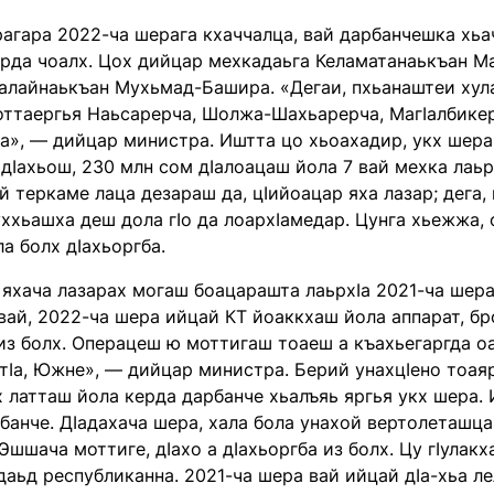
агара 2022-ча шерага кхаччалца, вай дарбанчешка хьач
ерда чоалх. Цох дийцар мехкадаьга Келаматанаькъан Ма
алайнаькъан Мухьмад-Башира. «Дегаи, пхьанаштеи хул
оттаергья Наьсарерча, Шолжа-Шахьарерча, МагIалбикер
а», — дийцар министра. Иштта цо хьоахадир, укх шера 
дIахьош, 230 млн сом дIалоацаш йола 7 вай мехка лаьрх
вай теркаме лаца дезараш да, цIийоацар яха лазар; дега
уххьашха деш дола гIо да лоархIамедар. Цунга хьежжа
а болх дIахьоргба.
 яхача лазарах могаш боацарашта лаьрхIа 2021-ча шера
ай, 2022-ча шера ийцай КТ йоаккхаш йола аппарат, бр
 из болх. Операцеш ю моттигаш тоаеш а къахьегаргда о
тIа, Южне», — дийцар министра. Берий унахцIено тоаяр
 латташ йола керда дарбанче хьалъяь яргья укх шера. 
банче. ДIадахача шера, хала бола унахой вертолеташц
Эшшача моттиге, дIахо а дIахьоргба из болх. Цу гIулакха
аьд республиканна. 2021-ча шера вай ийцай дIа-хьа л