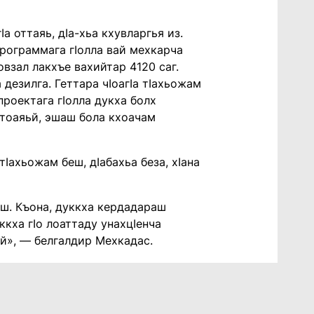
а оттаяь, дIа-хьа кхувларгья из.
программага гIолла вай мехкарча
взал лакхъе вахийтар 4120 саг.
дезилга. Геттара чIоагIа тIахьожам
проектага гIолла дукха болх
 тоаяьй, эшаш бола кхоачам
Iахьожам беш, дIабахьа беза, хIана
аш. Къона, дуккха кердадараш
ккха гIо лоаттаду унахцIенча
ай», — белгалдир Мехкадас.