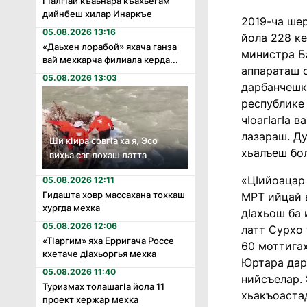
Гӏалгӏай къаьнара къахьегам
дийнбеш хилар Инаркъе
2019-ча шер
05.08.2026 13:16
йола 228 к
«Даьхен лорабой» яхача ганза
министра Б
вай мехкарча филиала керда...
аппараташ 
05.08.2026 13:03
дарбанчешк
республике 
чIоагIагIа 
лазараш. Д
Ши кӏира совгӏа ха я, Эсо
хьалъеш бол
вихьа саг лохаш латта
«ЦIийоацар
05.08.2026 12:11
Гидашта ховр массахана тохкаш
МРТ ийцай в
хургда мехка
дIахьош ба
05.08.2026 12:06
латт Сурхо 
«Тӏаргим» яха Ерригача Россе
60 моттигах
кхетаче дӏахьоргья мехка
Юртара дар
05.08.2026 11:40
нийсъелар. 
Туризмах толашагӏа йола 11
хьакъоастад
проект хержар мехка