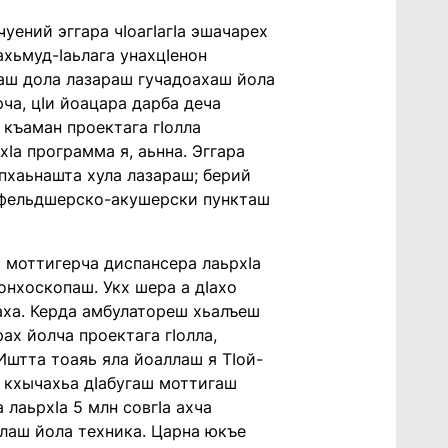
уений эггара чIоагIагIа эшачарех
хьмуд-Iаьлага унахцIенон
аш дола лазараш гучадоахаш йола
ча, цIи йоацара дарба деча
къаман проектага гIолла
Iа программа я, аьнна. Эггара
, пхаьнашта хула лазараш; берий
, фельдшерско-акушерски пункташ
 моттигерча диспансера лаьрхIа
онхоскопаш. Укх шера а дIахо
аха. Керда амбулатореш хьалъеш
ах йолча проектага гIолла,
Иштта тоаяь яла йоаллаш я ТIой-
а кхычахьа дIабугаш моттигаш
 лаьрхIа 5 млн совгIа ахча
елаш йола техника. Царна юкъе