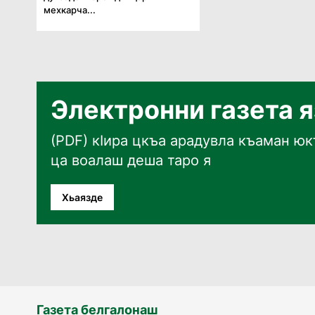
мехкарча...
Электронни газета 
(PDF) кӀира цкъа арадувла къаман юкъ
ца воалаш деша таро я
Хьаязде
Газета белгалонаш