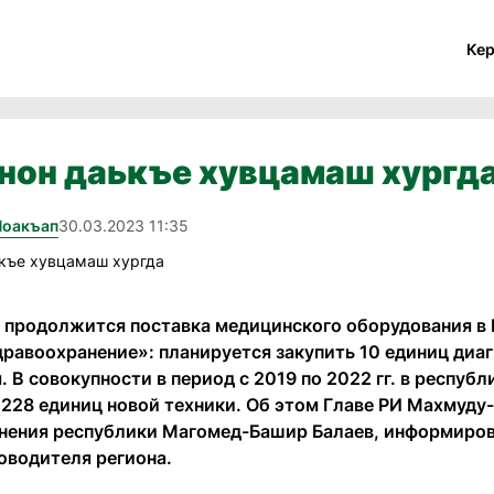
Ке
нон даькъе хувцамаш хургд
Йоакъап
30.03.2023 11:35
у продолжится поставка медицинского оборудования в
дравоохранение»: планируется закупить 10 единиц диа
 В совокупности в период с 2019 по 2022 гг. в республ
 228 единиц новой техники. Об этом Главе РИ Махмуд
нения республики Магомед-Башир Балаев, информирова
оводителя региона.