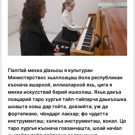
ГӀалгӀай мехка дӀахьош я культуран
Министерствос хьаллоацаш йола республикан
къонача ашархой, иллиалархой яхь, цига я
мехка искусствай берий ишколаш. Яхье дакъа
лоацарий таро хургья тайп-тайпарча даькъошка
шоашта ховш дар гойта, довзийта; уж да
фортепиано, чӀондарг лакхар; фо чудетта
инструменташ; халкъа инструменташ, вокал. Цо
таро лургья къонача говзанчашта, шоай начӀал