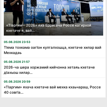
«Тӏаргим – 2026» яха Ерригача Россе кагирхой
кхетаче я, вай...
05.08.2026 23:53
Тӏема тохкама оагӏон кулгалхошца, кхетаче хилар вай
Мехкадаь
05.08.2026 21:57
2026-ча шера хоржамий кийчонна хетаяь кхетаче
дӏахьош хилар...
05.08.2026 20:59
«Тӏаргим» яхача кхетаче вай мехка кхаьчараш, Россе
40 совгӏа...