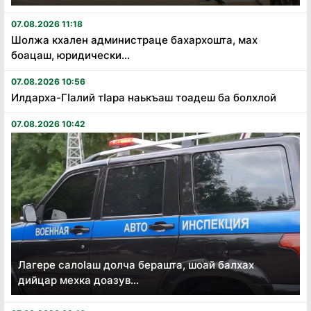
07.08.2026 11:18
Шолжа кхален администраце бахархошта, мах
боацаш, юридически...
07.08.2026 10:56
Илдарха-Гӏалий тӏара наькъаш тоадеш ба болхлой
07.08.2026 10:42
Лагере салоӏаш долча берашта, шоай балхах
дийцар мехка доазув...