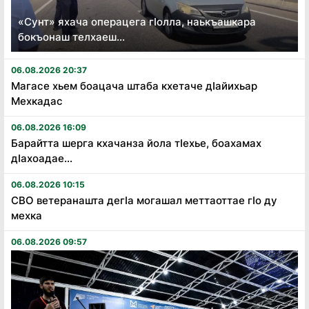
«Сунт» яхача операцега гӏолла, наькъашкара
бокъонаш телхаеш...
06.08.2026 20:37
Магасе хьем боацача штаба кхетаче дӏайихьар
Мехкадас
06.08.2026 16:09
Барайтта шерга кхачанза йола тӏехье, боахамах
дӏахоадае...
06.08.2026 10:15
СВО ветеранашта дегӏа могашал меттаоттае гӏо ду
мехка
06.08.2026 09:57