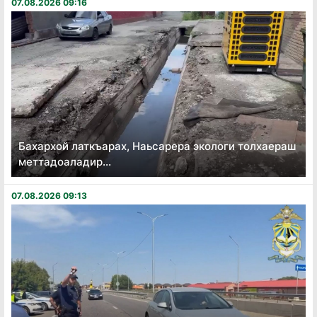
07.08.2026 09:16
Бахархой латкъарах, Наьсарера экологи толхаераш
меттадоаладир...
07.08.2026 09:13