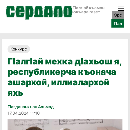
ГӀалгӀай къаман
юкъара газет
Эрс
ГӀал
Конкурс
ГӀалгӀай мехка дӀахьош я,
республикерча къонача
ашархой, иллиалархой
яхь
Гӏазданаькъан Ахьмад
17.04.2024 11:10