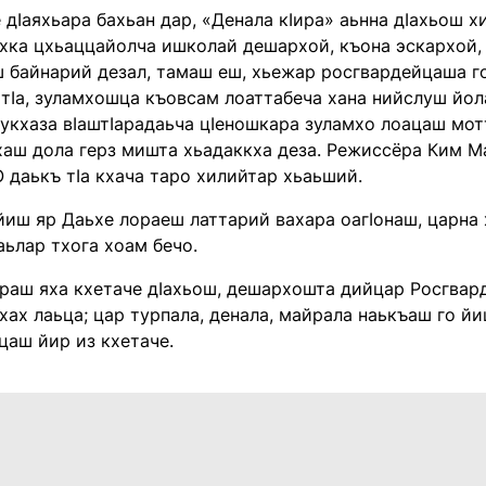
 дӀаяхьара бахьан дар, «Денала кӀира» аьнна дӀахьош 
хка цхьаццайолча ишколай дешархой, къона эскархой, 
 байнарий дезал, тамаш еш, хьежар росгвардейцаша г
 тӀа, зуламхошца къовсам лоаттабеча хана нийслуш йо
дукхаза вӀаштIарадаьча цӀеношкара зуламхо лоацаш мо
хаш дола герз мишта хьадаккха деза. Режиссёра Ким М
 даькъ тӀа кхача таро хилийтар хьаьший.
йиш яр Даьхе лораеш латтарий вахара оагӀонаш, царна 
 аьлар тхога хоам бечо.
раш яха кхетаче дӀахьош, дешархошта дийцар Росгвард
хах лаьца; цар турпала, денала, майрала наькъаш го й
цаш йир из кхетаче.