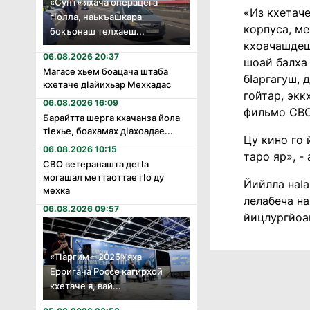
«Сунт» яхача операцега
«Из кхетаче
гӏолла, наькъашкара
корпуса, ме
бокъонаш телхаеш...
кхоачашдеш
06.08.2026 20:37
шоай балха
Магасе хьем боацача штаба
бӀаргагуш, 
кхетаче дӏайихьар Мехкадас
гойтар, экк
06.08.2026 16:09
фильмо СВО
Барайтта шерга кхачанза йола
тӏехье, боахамах дӏахоадае...
Цу кино го 
06.08.2026 10:15
таро яр», -
СВО ветеранашта дегӏа
могашал меттаоттае гӏо ду
Йийлла наӀа
мехка
лелабеча на
06.08.2026 09:57
йицлургйоа
«Тӏаргим – 2026» яха
Ерригача Россе кагирхой
кхетаче я, вай...