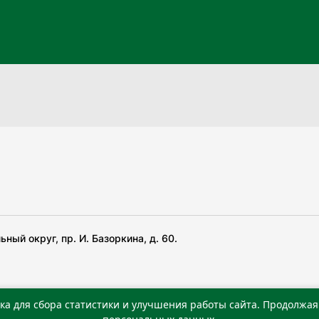
ный округ, пр. И. Базоркина, д. 60.
ка для сбора статистики и улучшения работы сайта. Продолжая 
 беча гIирсаштеи, цар дуккхача тайпаштеи тIахьожам