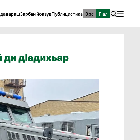
рдадараш
Зарбан йоазув
Публицистика
Эрс
ГӀал
й ди дӀадихьар