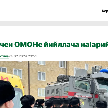
Ке
йчен ОМОНе йийллача наӀари
ртина
24.02.2024 23:51