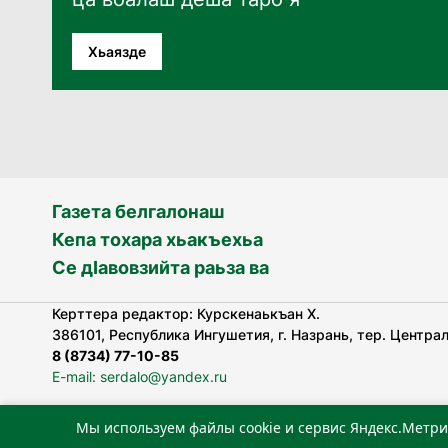
Хьаязде
Газета белгалонаш
Кепа тохара хьакъехьа
Се дӀавовзийта раьза ва
Керттера редактор: Курскенаькъан Х.
386101, Республика Ингушетия, г. Назрань, тер. Централь
8 (8734) 77-10-85
E-mail: serdalo@yandex.ru
Мы используем файлы cookie и сервис Яндекс.Метри
«Сердало» газета арадувлар чIоагIдаьд бувзамеи, хоам