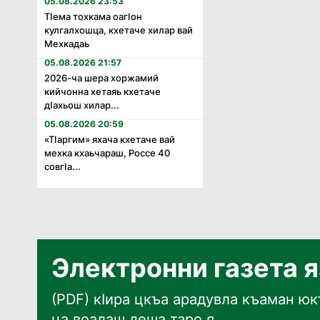
05.08.2026 23:53
Тӏема тохкама оагӏон
кулгалхошца, кхетаче хилар вай
Мехкадаь
05.08.2026 21:57
2026-ча шера хоржамий
кийчонна хетаяь кхетаче
дӏахьош хилар...
05.08.2026 20:59
«Тӏаргим» яхача кхетаче вай
мехка кхаьчараш, Россе 40
совгӏа...
Электронни газета 
(PDF) кӀира цкъа арадувла къаман юкъ
ца воалаш деша таро я