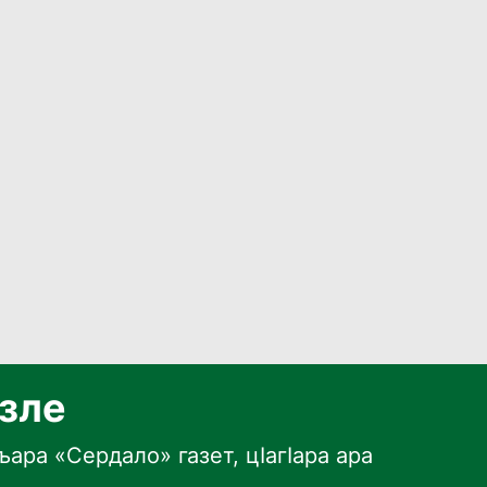
язле
ара «Сердало» газет, цӀагӀара ара