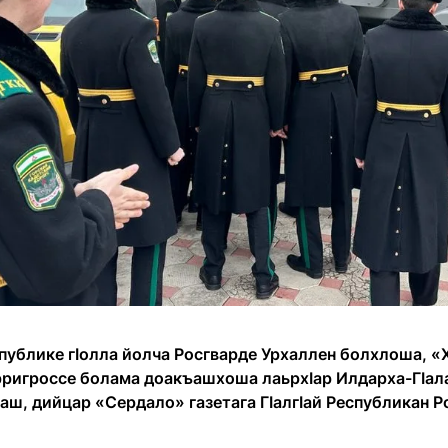
спублике гӀолла йолча Росгварде Урхаллен болхлоша, 
рригроссе болама доакъашхоша лаьрхӀар Илдарха-ГӀал
хаш, дийцар «Сердало» газетага ГӀалгӀай Республикан 