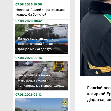
07.08.2026 10:56
Илдарха-Гӏалий тӏара наькъаш
тоадеш ба болхлой
07.08.2026 10:42
Лагере салоӏаш долча
берашта, шоай балхах
дийцар мехка доазув...
07.08.2026 09:16
Бахархой латкъарах,
Наьсарера экологи
толхаераш меттадоаладир...
ГӀалгӀай ре
кагирхой Е
07.08.2026 09:13
дӀадахьа, я