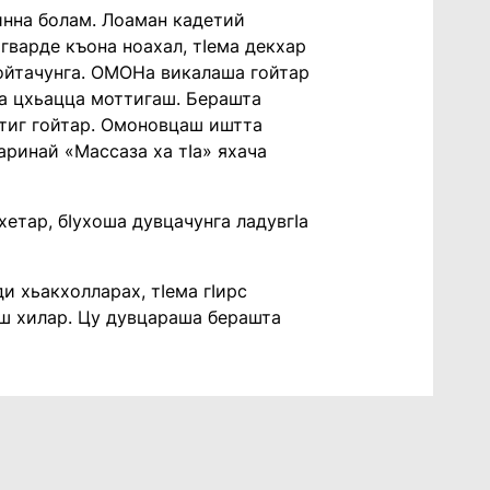
хинна болам. Лоаман кадетий
гварде къона ноахал, тIема декхар
ойтачунга. ОМОНа викалаша гойтар
ла цхьацца моттигаш. Берашта
ттиг гойтар. Омоновцаш иштта
аринай «Массаза ха тӀа» яхача
хетар, бӀухоша дувцачунга ладувгIа
и хьакхолларах, тӀема гӀирс
иш хилар. Цу дувцараша берашта