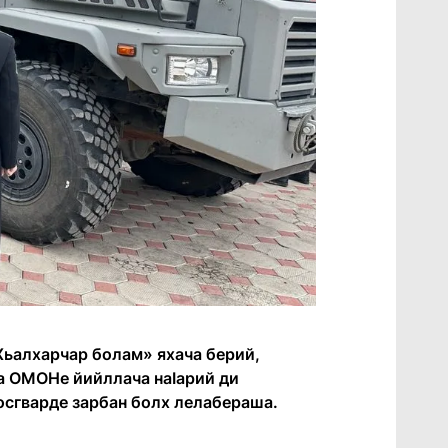
«Хьалхарчар болам» яхача берий,
а ОМОНе йийллача наӀарий ди
Росгварде зарбан болх лелабераша.