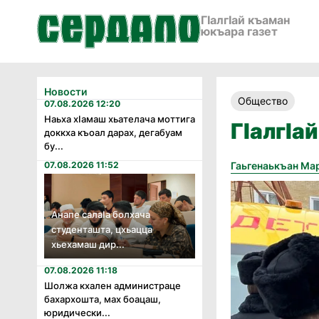
ГӀалгӀай къаман
юкъара газет
Новости
Общество
07.08.2026 12:20
Наьха хӏамаш хьателача моттига
ГӀалгӀа
доккха къоал дарах, дегабуам
бу...
07.08.2026 11:52
Гаьгенаькъан Ма
Анапе салаӏа болхача
студенташта, цхьацца
хьехамаш дир...
07.08.2026 11:18
Шолжа кхален администраце
бахархошта, мах боацаш,
юридически...