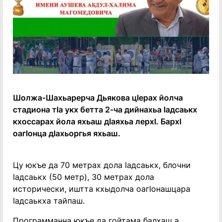
Шолжа-Шахьарерча Дьякова цӀерах йолча
стадиона тӀа укх бетта 2-ча дийнахьа Ӏадсаькх
кхоссарах йола яхьаш дӀаяхьа лерхӀ. БархӀ
оагӀонца дӀахьоргья яхьаш.
Цу юкъе да 70 метрах дола Ӏадсаькх, блочни
Ӏадсаькх (50 метр), 30 метрах дола
исторически, иштта кхыдолча оагӀонашцара
Ӏадсаькха тайпаш.
Программанна юкъе да гойтама балхаш а