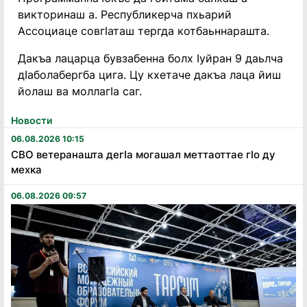
викторинаш а. Республикерча пхьарий
Ассоциаце совгӀаташ тергда котбаьннарашта.
Дакъа лацарца бувзабенна болх Ӏуйран 9 даьлча
дӀаболабергба цига. Цу кхетаче дакъа лаца йиш
йолаш ва моллагӀа саг.
Новости
06.08.2026 10:15
СВО ветеранашта дегӏа могашал меттаоттае гӏо ду
мехка
06.08.2026 09:57