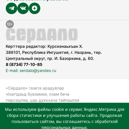
Керттера редактор: Курскенаькъан Х.
386101, Республика Ингушетия, г. Назрань, тер.
Центральный округ, пр. И. Базоркина, д. 60.
8 (8734) 77-10-85
E-mail: serdalo@yandex.ru
«Сердало» газета арадувлар
чIоагIдаьд бувзамеи, хоам беча
гIирсаштеи, цар дуккхача тайпаштеи
тIахьожам лоаттабеча Федеральни
Мы используем файлы cookie и сервис Яндекс.Метрика для
болхлоша (Роскомнадзор).
сбора статистики и улучшения работы сайта. Продолжая
Реестровая запись СМИ: ЭЛ № ФС 77-
пользоваться сайтом, вы соглашаетесь с обработкой
78323 от 15.05.2020 г. Учредитель:
персональных данных.