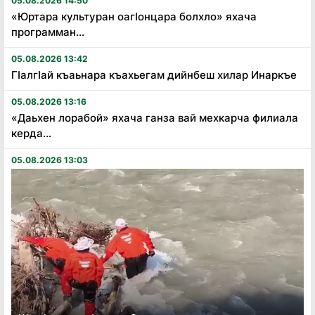
05.08.2026 14:50
«Юртара культуран оагӏонцара болхло» яхача
программан...
05.08.2026 13:42
Гӏалгӏай къаьнара къахьегам дийнбеш хилар Инаркъе
05.08.2026 13:16
«Даьхен лорабой» яхача ганза вай мехкарча филиала
керда...
05.08.2026 13:03