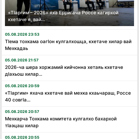
«Тӏаргим – 2026» яха Ерригача Россе кагирхой
кхетаче я, вай...
05.08.2026 23:53
Тӏема тохкама оагӏон кулгалхошца, кхетаче хилар вай
Мехкадаь
05.08.2026 21:57
2026-ча шера хоржамий кийчонна хетаяь кхетаче
дӏахьош хилар...
05.08.2026 20:59
«Тӏаргим» яхача кхетаче вай мехка кхаьчараш, Россе
40 совгӏа...
05.08.2026 20:57
Мехкарча Тохкама комитета кулгалхо бахархой
тӏаэцаш хилар
05.08.2026 20:55