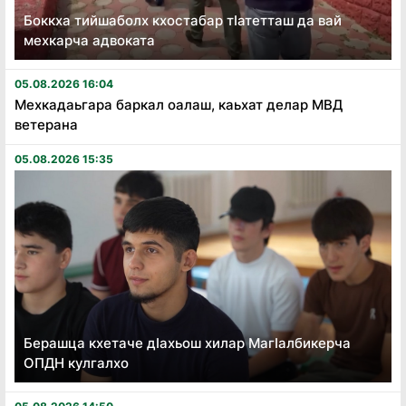
Боккха тийшаболх кхостабар тӏатетташ да вай
мехкарча адвоката
05.08.2026 16:04
Мехкадаьгара баркал оалаш, каьхат делар МВД
ветерана
05.08.2026 15:35
Берашца кхетаче дӏахьош хилар Магӏалбикерча
ОПДН кулгалхо