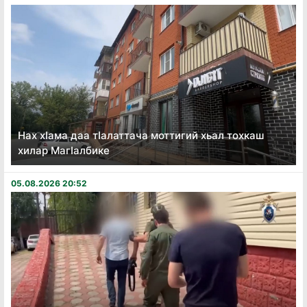
Нах хӏама даа тӏалаттача моттигий хьал тохкаш
хилар Магӏалбике
05.08.2026 20:52