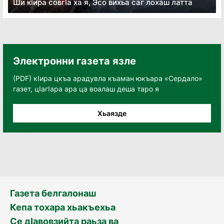
Ши кӏира совгӏа ха я, Эсо вихьа саг лохаш латта
Электронни газета язле
(PDF) кӀира цкъа арадувла къаман юкъара «Сердало»
газет, цӀагӀара ара ца воалаш деша таро я
Хьаязде
Газета белгалонаш
Кепа тохара хьакъехьа
Се дӀавовзийта раьза ва