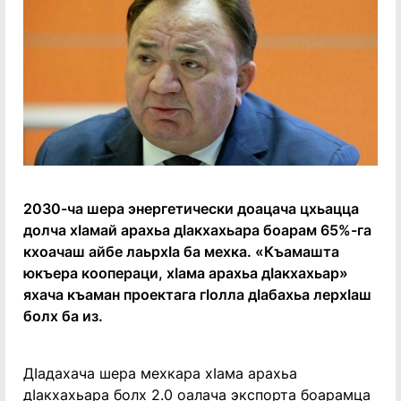
2030-ча шера энергетически доацача цхьацца
долча хӏамай арахьа дӏакхахьара боарам 65%-га
кхоачаш айбе лаьрхӏа ба мехка. «Къамашта
юкъера коопераци, хӏама арахьа дӏакхахьар»
яхача къаман проектага гӏолла дӏабахьа лерхӏаш
болх ба из.
Дӏадахача шера мехкара хӏама арахьа
дӏакхахьара болх 2.0 оалача экспорта боарамца