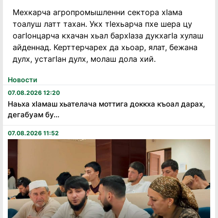
Мехкарча агропромышленни сектора хӏама
тоалуш латт тахан. Укх тӏехьарча пхе шера цу
оагӏонцарча кхачан хьал бархӏаза дукхагӏа хулаш
айденнад. Керттерчарех да хьоар, ялат, бежана
дулх, устагӏан дулх, молаш дола хий.
Новости
07.08.2026 12:20
Наьха хӏамаш хьателача моттига доккха къоал дарах,
дегабуам бу...
07.08.2026 11:52