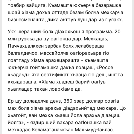
тоабир вайцига. Къамашта юкъерча базарашка
шоай хӏама дохка оттаде безам болча мехкарча
бизнесменашта, дика аьттув луш дар из гӏулакх.
Укх шера ший болх дӏахохьош я программа. 20
млн рузкъа да цу оагӏонца дар. Мехкадаь,
Паччахьалкхен зарбан болх лелабераша
белгалдечох, массайолча оагӏорахьара гӏо
лоаттаду хӏама арахецарашта - къамашта
юкъерча гойтамашка дакъа лоацаш, «Россе
хьадаьд» яха сертификат хьаэца гӏо деш, иштта
кхыдараш а. «Хӏама хьадеш барий оагӏув
хьаллацар тахан лоархӏаме да.
Ер шу доладелча денз, 360 эзар доллар совгӏа
мах бола хӏама арахьа дӏадахьийтад мехкара. Цо
хьагойт, вай мехка хьаеш йола арахьа дӏаэцаш
йолга», - яздир ший вахара оагӏонашка вай
мехкадас Келаматанаькъан Махьмуд-Iаьлас.