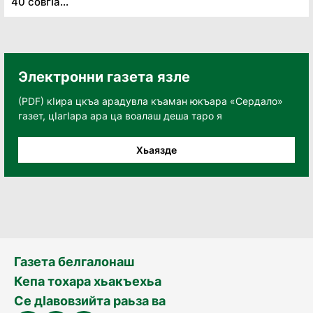
40 совгӏа...
Электронни газета язле
(PDF) кӀира цкъа арадувла къаман юкъара «Сердало»
газет, цӀагӀара ара ца воалаш деша таро я
Хьаязде
Газета белгалонаш
Кепа тохара хьакъехьа
Се дӀавовзийта раьза ва