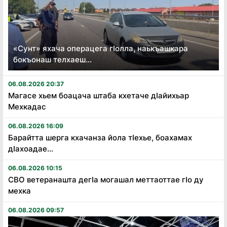
«Сунт» яхача операцега гӏолла, наькъашкара
бокъонаш телхаеш...
06.08.2026 20:37
Магасе хьем боацача штаба кхетаче дӏайихьар
Мехкадас
06.08.2026 16:09
Барайтта шерга кхачанза йола тӏехье, боахамах
дӏахоадае...
06.08.2026 10:15
СВО ветеранашта дегӏа могашал меттаоттае гӏо ду
мехка
06.08.2026 09:57