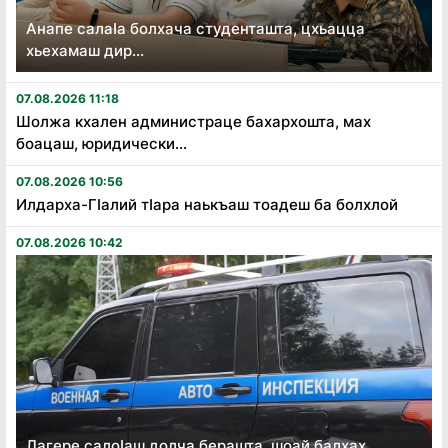
Анапе салаӏа болхача студенташта, цхьацца
хьехамаш дир...
07.08.2026 11:18
Шолжа кхален администраце бахархошта, мах
боацаш, юридически...
07.08.2026 10:56
Илдарха-Гӏалий тӏара наькъаш тоадеш ба болхлой
07.08.2026 10:42
Лагере салоӏаш долча берашта, шоай балхах