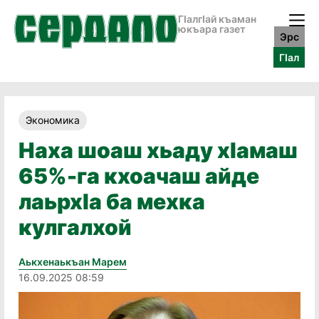
ГӀалгӀай къаман
юкъара газет
Эрс
ГӀал
Экономика
Наха шоаш хьаду хӏамаш
65%-га кхоачаш айде
лаьрхӏа ба мехка
кулгалхой
Аькхенаькъан Марем
16.09.2025 08:59