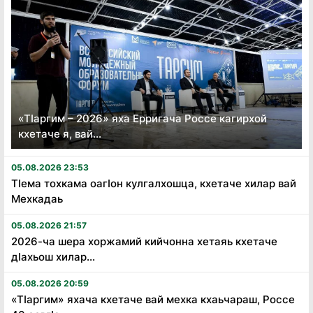
«Тӏаргим – 2026» яха Ерригача Россе кагирхой
кхетаче я, вай...
05.08.2026 23:53
Тӏема тохкама оагӏон кулгалхошца, кхетаче хилар вай
Мехкадаь
05.08.2026 21:57
2026-ча шера хоржамий кийчонна хетаяь кхетаче
дӏахьош хилар...
05.08.2026 20:59
«Тӏаргим» яхача кхетаче вай мехка кхаьчараш, Россе