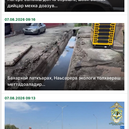
дийцар мехка доазув...
07.08.2026 09:16
Бахархой латкъарах, Наьсарера экологи толхаераш
меттадоаладир...
07.08.2026 09:13