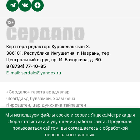
Керттера редактор: Курскенаькъан Х.
386101, Республика Ингушетия, г. Назрань, тер.
Центральный округ, пр. И. Базоркина, д. 60.
8 (8734) 77-10-85
E-mail: serdalo@yandex.ru
«Сердало» газета арадувлар
чIоагIдаьд бувзамеи, хоам беча
гIирсаштеи, цар дуккхача тайпаштеи
тIахьожам лоаттабеча Федеральни
Мы используем файлы cookie и сервис Яндекс.Метрика для
болхлоша (Роскомнадзор).
сбора статистики и улучшения работы сайта. Продолжая
Реестровая запись СМИ: ЭЛ № ФС 77-
пользоваться сайтом, вы соглашаетесь с обработкой
78323 от 15.05.2020 г. Учредитель:
персональных данных.
Государственное автономное