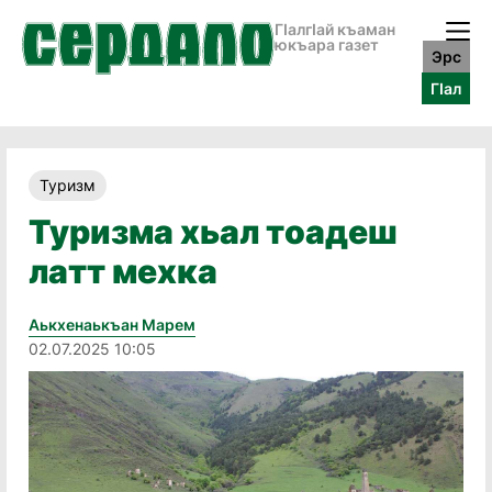
ГӀалгӀай къаман
юкъара газет
Эрс
ГӀал
Туризм
Туризма хьал тоадеш
латт мехка
Аькхенаькъан Марем
02.07.2025 10:05