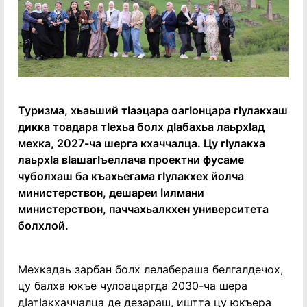
Туризма, хьаьший тӀаэцара оагӀонцара гӀулакхаш
дикка тоадара тӀехьа болх дӀабахьа лаьрхӀад
мехка, 2027-ча шерга кхаччалца. Цу гӀулакха
лаьрхӀа вӀашагӀъеллача проектни фусаме
чуболхаш ба къахьегама гӀулакхех йолча
министерствон, дешареи Ӏилмани
министерствон, паччахьалкхен университета
болхлой.
Мехкадаь зарбан болх лелабераша белгалдечох,
цу балха юкъе чулоацаргда 2030-ча шера
дӀатӀакхаччалца де дезараш, иштта цу юкъера