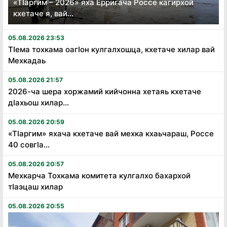
«Тӏаргим – 2026» яха Ерригача Россе кагирхой
кхетаче я, вай...
05.08.2026 23:53
Тӏема тохкама оагӏон кулгалхошца, кхетаче хилар вай
Мехкадаь
05.08.2026 21:57
2026-ча шера хоржамий кийчонна хетаяь кхетаче
дӏахьош хилар...
05.08.2026 20:59
«Тӏаргим» яхача кхетаче вай мехка кхаьчараш, Россе
40 совгӏа...
05.08.2026 20:57
Мехкарча Тохкама комитета кулгалхо бахархой
тӏаэцаш хилар
05.08.2026 20:55