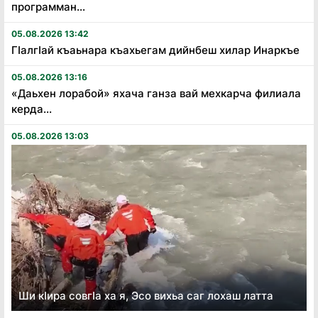
программан...
05.08.2026 13:42
Гӏалгӏай къаьнара къахьегам дийнбеш хилар Инаркъе
05.08.2026 13:16
«Даьхен лорабой» яхача ганза вай мехкарча филиала
керда...
05.08.2026 13:03
Ши кӏира совгӏа ха я, Эсо вихьа саг лохаш латта