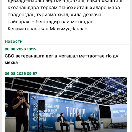
дувзаденнараш лертӀача доахаш, наьха хьашташ
кхоачашдара теркам тӀабохийташ хиларо мара
тоадергдац туризма хьал, хила деззача
тайпара», - белгалдир вай мехкадас
Келаматанаькъан Махьмуд-Ӏаьлас.
Новости
06.08.2026 10:15
СВО ветеранашта дегӏа могашал меттаоттае гӏо ду
мехка
06.08.2026 09:57