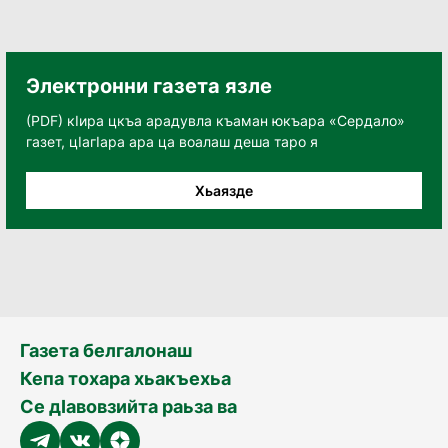
Электронни газета язле
(PDF) кӀира цкъа арадувла къаман юкъара «Сердало»
газет, цӀагӀара ара ца воалаш деша таро я
Хьаязде
Газета белгалонаш
Кепа тохара хьакъехьа
Се дӀавовзийта раьза ва