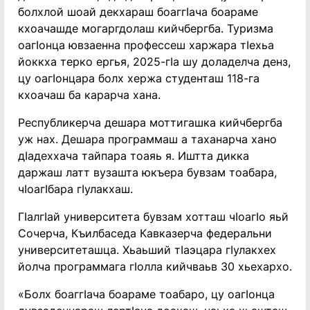
болхлой шоай декхараш боаггӀача боараме
кхоачашде могаргдолаш кийчбергба. Туризма
оагӀонца ювзаенна профессеш харжара тӀехьа
йоккха терко ергья, 2025-гӀа шу доладелча денз,
цу оагӀонцара болх хержа студенташ 118-га
кхоачаш ба карарча хана.
Республикерча дешара моттигашка кийчбергба
уж нах. Дешара программаш а таханарча хано
дӀадеххача тайпара тоаяь я. Иштта дикка
даржаш латт вузашта юкъера бувзам тоабара,
чӀоагӀбара гӀулакхаш.
ГӀалгӀай университета бувзам хотташ чӀоагӀо яьй
Сочерча, Къилбаседа Кавказерча федеральни
университеташца. Хьаьший тӀаэцара гӀулакхех
йолча программага гӀолла кийчваьв 30 хьехархо.
«Болх боаггӀача боараме тоабаро, цу оагӀонца