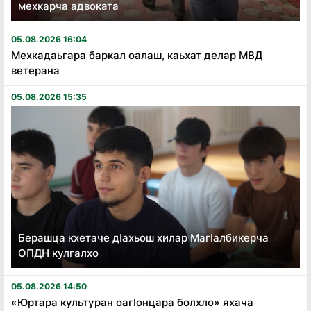
мехкарча адвоката
05.08.2026 16:04
Мехкадаьгара баркал оалаш, каьхат делар МВД
ветерана
05.08.2026 15:35
Берашца кхетаче дӏахьош хилар Магӏалбикерча
ОПДН кулгалхо
05.08.2026 14:50
«Юртара культуран оагӏонцара болхло» яхача