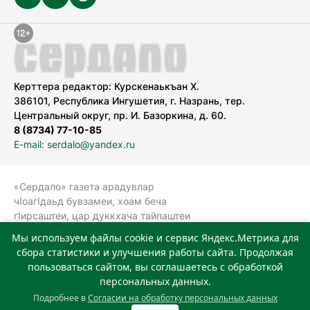
Керттера редактор: Курскенаькъан Х.
386101, Республика Ингушетия, г. Назрань, тер.
Центральный округ, пр. И. Базоркина, д. 60.
8 (8734) 77-10-85
E-mail: serdalo@yandex.ru
«Сердало» газета арадувлар
чIоагIдаьд бувзамеи, хоам беча
гIирсаштеи, цар дуккхача тайпаштеи
тIахьожам лоаттабеча Федеральни
Мы используем файлы cookie и сервис Яндекс.Метрика для
болхлоша (Роскомнадзор).
сбора статистики и улучшения работы сайта. Продолжая
Реестровая запись СМИ: ЭЛ № ФС 77-
пользоваться сайтом, вы соглашаетесь с обработкой
78323 от 15.05.2020 г. Учредитель:
персональных данных.
Государственное автономное
Подробнее в
Согласии на обработку персональных данных
учреждение «Издательский дом