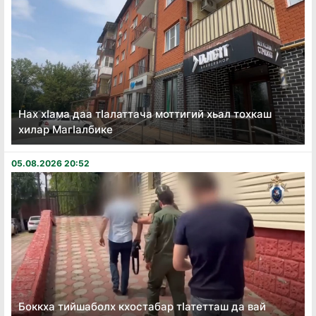
Нах хӏама даа тӏалаттача моттигий хьал тохкаш
хилар Магӏалбике
05.08.2026 20:52
Боккха тийшаболх кхостабар тӏатетташ да вай