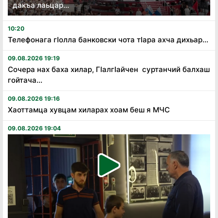
дакъа лаьцар...
10:20
Телефонага гӏолла банковски чота тӏара ахча дихьар...
09.08.2026 19:19
Сочера нах баха хилар, Гӏалгӏайчен суртанчий балхаш
гойтача...
09.08.2026 19:16
Хаоттамца хувцам хиларах хоам беш я МЧС
09.08.2026 19:04