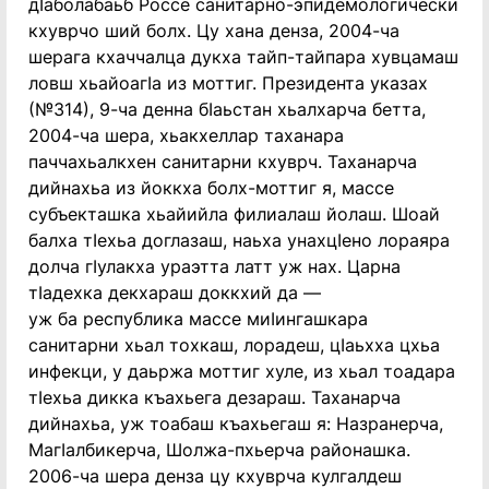
дIаболабаьб Россе санитарно-эпидемологически
кхуврчо ший болх. Цу хана денза, 2004-ча
шерага кхаччалца дукха тайп-тайпара хувцамаш
ловш хьайоагIа из моттиг. Президента указах
(№314), 9-ча денна бIаьстан хьалхарча бетта,
2004-ча шера, хьакхеллар таханара
паччахьалкхен санитарни кхуврч. Таханарча
дийнахьа из йоккха болх-моттиг я, массе
субъекташка хьайийла филиалаш йолаш. Шоай
балха тIехьа доглазаш, наьха унахцIено лораяра
долча гIулакха ураэтта латт уж нах. Царна
тIадехка декхараш доккхий да —
уж ба республика массе миIингашкара
санитарни хьал тохкаш, лорадеш, цIаьхха цхьа
инфекци, у даьржа моттиг хуле, из хьал тоадара
тIехьа дикка къахьега дезараш. Таханарча
дийнахьа, уж тоабаш къахьегаш я: Назранерча,
МагIалбикерча, Шолжа-пхьерча районашка.
2006-ча шера денза цу кхуврча кулгалдеш