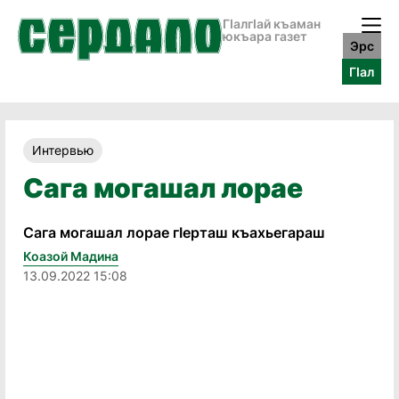
ГӀалгӀай къаман
юкъара газет
Эрс
ГӀал
Интервью
Сага могашал лорае
Сага могашал лорае гIерташ къахьегараш
Коазой Мадина
13.09.2022 15:08