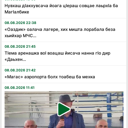
Нувхаш дӏакхувсача йоага цӏераш совцае лаьрхӏа ба
Магӏалбике
08.08.2026 22:38
«Оаздик» оалача лагере, хих мишта лорабала беза
хьийхар МЧС...
08.08.2026 21:45
Тӏема аренашка воӏ воацаш йисача нанна гӏо дир
«Даьхен...
08.08.2026 21:42
«Магас» аэропорта болх тоабеш ба мехка
08.08.2026 11:41