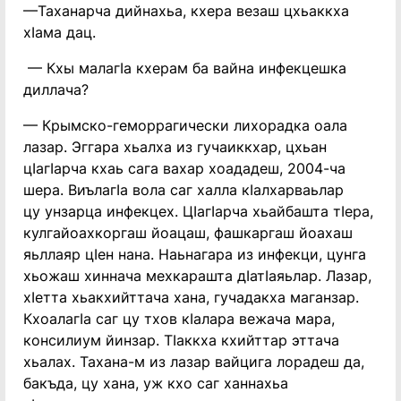
—Таханарча дийнахьа, кхера везаш цхьаккха
хIама дац.
— Кхы малагIа кхерам ба вайна инфекцешка
диллача?
— Крымско-геморрагически лихорадка оала
лазар. Эггара хьалха из гучаиккхар, цхьан
цIагIарча кхаь сага вахар хоададеш, 2004-ча
шера. ВиълагIа вола саг халла кIалхарваьлар
цу унзарца инфекцех. ЦIагIарча хьайбашта тIера,
кулгайоахкоргаш йоацаш, фашкаргаш йоахаш
яьллаяр цIен нана. Наьнагара из инфекци, цунга
хьожаш хиннача мехкарашта дIатIаяьлар. Лазар,
хIетта хьакхийттача хана, гучадакха маганзар.
КхоалагIа саг цу тхов кIалара вежача мара,
консилиум йинзар. ТIаккха кхийттар эттача
хьалах. Тахана-м из лазар вайцига лорадеш да,
бакъда, цу хана, уж кхо саг ханнахьа