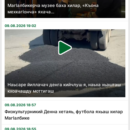
Магӏалбикерча музее баха хилар, «Къона
мехкагӏонча» яхача...
09.08.2026 19:02
Наьсаре йиллачач денга кийчлуш я, наьха хьашташ
кхоачашду моттигаш
09.08.2026 18:57
Физкультурникий Денна хетаяь, футбола яхьаш хилар
Магӏалбике
09.08.2026 18:55