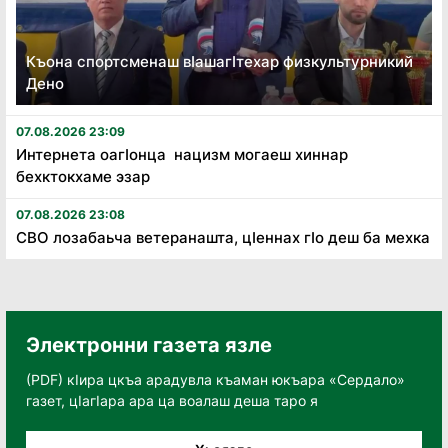
Къона спортсменаш вӏашагӏтехар физкультурникий
Дено
07.08.2026 23:09
Интернета оагӏонца нацизм могаеш хиннар
бехктокхаме эзар
07.08.2026 23:08
СВО лозабаьча ветеранашта, цӏеннах гӏо деш ба мехка
Электронни газета язле
(PDF) кӀира цкъа арадувла къаман юкъара «Сердало»
газет, цӀагӀара ара ца воалаш деша таро я