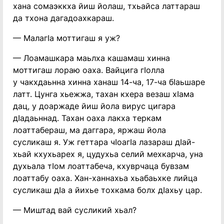
хана сомаэккха йиш йолаш, тхьайса латтараш
да тхона дагадоахкараш.
— МалагIа моттигаш я уж?
— Лоамашкара маьлха кашамаш хинна
моттигаш лораю оаха. Вайцига гIолла
у чакхдаьнна хинна ханаш 14-ча, 17-ча бIаьшаре
латт. Цунга хьежжа, тахан кхера везаш хIама
дац, у доаржаде йиш йола вирус цигара
дIадаьннад. Тахан оаха лакха теркам
лоаттабераш, ма даггара, яржаш йола
сусликаш я. Уж геттара чIоагIа лазараш дIай-
хьай кхухьарех я, цудухьа селий мехкарча, уна
духьала тIом лоаттабеча, кхуврчаца бувзам
лоаттабу оаха. Хан-ханнахьа хьабаьхке лийца
сусликаш дIа а йихье тохкама болх дIахьу цар.
— Миштад вай сусликий хьал?