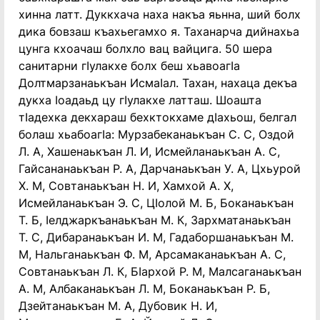
хинна латт. Дуккхача наха накъа яьнна, ший болх
дика бовзаш къахьегамхо я. Таханарча дийнахьа
цунга кхоачаш болхло вац вайцига. 50 шера
санитарни гIулакхе болх беш хьавоагIа
Долтмарзанаькъан ИсмаIал. Тахан, нахаца декъа
дукха Iоадаьд цу гIулакхе латташ. Шоашта
тIадехка декхараш бехктокхаме дIахьош, белгал
болаш хьабоагIа: Мурзабеканаькъан С. С, Оздой
Л. А, Хашенаькъан Л. И, Исмейланаькъан А. С,
Гайсананаькъан Р. А, Дарчанаькъан У. А, Цхьурой
Х. М, Совтанаькъан Н. И, Хамхой А. Х,
Исмейланаькъан Э. С, ЦIолой М. Б, Боканаькъан
Т. Б, Iелджаркъанаькъан М. К, Зархматанаькъан
Т. С, Дибаранаькъан И. М, Гадаборшанаькъан М.
М, Нальганаькъан Ф. М, Арсамаканаькъан А. С,
Совтанаькъан Л. К, БIархой Р. М, Малсаганаькъан
А. М, Албаканаькъан Л. М, Боканаькъан Р. Б,
Дзейтанаькъан М. А, Дубовик Н. И,