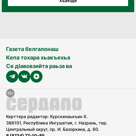
Хьаязде
Газета белгалонаш
Кепа тохара хьакъехьа
Се дӀавовзийта раьза ва
Керттера редактор: Курскенаькъан Х.
386101, Республика Ингушетия, г. Назрань, тер.
Центральный округ, пр. И. Базоркина, д. 60.
8 (8734) 77-10-85