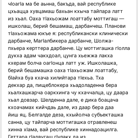
чIоагIа ма бе аьнна, бакъда, вай республике
цхьацца хувцамаш бахьан кхыча тайпара латт
из хьал. Оаха тIахьожам лоаттабу моттигаш —
ишколаш, берий бешамаш, дарбанчеш. Планови
тIахьожама юкъе я: республикански клинически
дарбанче, МагIалбикера дарбанче, Шолжа-
пхьера керттера дарбанче. Цу моттигашка гIолла
дукха адам чакхдоал, цунга хьежжа лакха
кхерам болча оагIонца латт уж. Ишколашка,
берий бешамашка оаха тIахьожам лоаттабу,
бIайха буа кхача хилийтара тIехьа. Тха
декхар да, пищеблокера хьадоладенна бера
хьалхашкарча оаркхинга чу кхаччалца, цу даара
хьал довзар. Шелденна дале, е дика боацача
кхоачамах кийчдаь дале, из даар бера даа
йиш яц. Белгалде деза, кхыйолча субъекташка
санна, цу тайпарча моттигашка отравленеш
хинна хIама, вай республике хиннадоацилга.
Геттара гIадвугаш гIулакх да из.