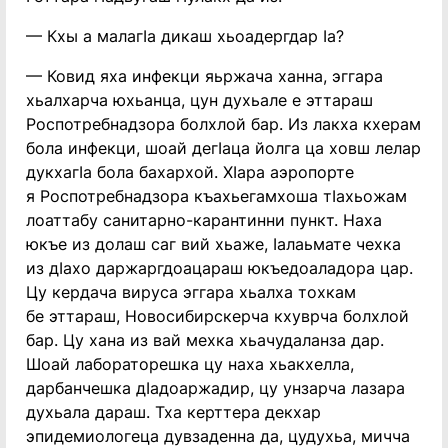
— Кхы а малагIа дикаш хьоадергдар Iа?
— Ковид яха инфекци яьржача ханна, эггара
хьалхарча юхьанца, цун духьале е эттараш
Роспотребнадзора болхлой бар. Из лакха кхерам
бола инфекци, шоай дегIаца йолга ца ховш лелар
дукхагIа бола бахархой. ХIара аэропорте
я Роспотребнадзора къахьегамхоша тIахьожам
лоаттабу санитарно-карантинни пункт. Наха
юкъе из долаш саг вий хьаже, Iалаьмате чехка
из дIахо даржаргдоацараш юкъедоаладора цар.
Цу кердача вируса эггара хьалха тохкам
бе эттараш, Новосибирскерча кхуврча болхлой
бар. Цу хана из вай мехка хьачудаланза дар.
Шоай лабораторешка цу наха хьакхелла,
дарбанчешка дIадоаржадир, цу унзарча лазара
духьала дараш. Тха керттера декхар
эпидемиологеца дувзаденна да, цудухьа, мичча