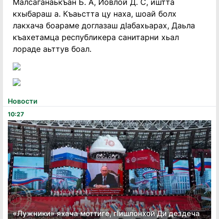
Малсаганаькъан Б. А, Йовлой Д. С, иштта
кхыбараш а. Къаьстта цу наха, шоай болх
лакхача боараме доглазаш дIабахьарах, Даьла
къахетамца республикера санитарни хьал
лораде аьттув боал.
Новости
10:27
«Лужники» яхача моттиге, гӏишлонхой Ди дездеча