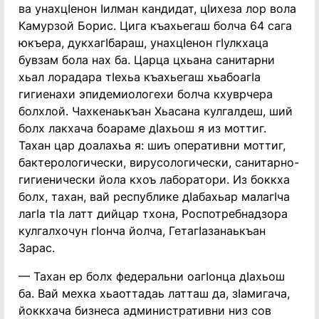
ва унахцIенон Iилман кандидат, цIихеза лор вола
Камурзой Борис. Цига къахьегаш болча 64 сага
юкъера, дукхагIбараш, унахцIенон гIулкхаца
бувзам бола нах ба. Царца цхьана санитарни
хьал лорадара тIехьа къахьегаш хьабоагIа
гигиенахи эпидемиологехи болча кхуврчера
болхлой. Чахкенаькъан Хьасана кулгалдеш, ший
болх лакхача боараме дIахьош я из моттиг.
Тахан цар доалахьа я: шиъ оперативни моттиг,
бактерологически, вирусологически, санитарно-
гигиенически йола кхоъ лаборатори. Из боккха
болх, тахан, вай республике дIабахьар малагIча
лагIа тIа латт дийцар тхона, Роспотребнадзора
кулгалхочун гIонча йолча, ГетагIазанаькъан
Зарас.
— Тахан ер болх федеральни оагIонца дIахьош
ба. Вай мехка хьаоттадаь латташ да, зIамигача,
йоккхача бизнеса административни низ сов