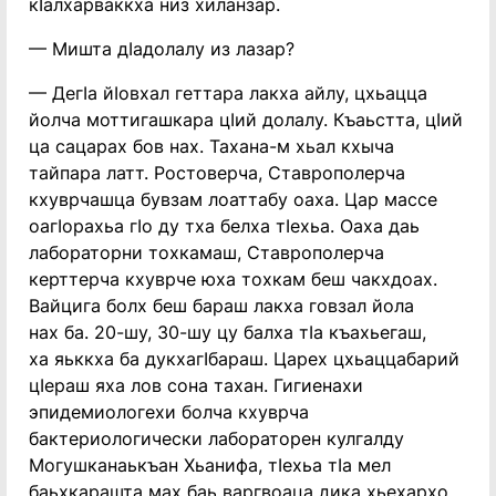
кIалхарваккха низ хиланзар.
— Мишта дIадолалу из лазар?
— ДегIа йIовхал геттара лакха айлу, цхьацца
йолча моттигашкара цIий долалу. Къаьстта, цIий
ца сацарах бов нах. Тахана-м хьал кхыча
тайпара латт. Ростоверча, Ставрополерча
кхуврчашца бувзам лоаттабу оаха. Цар массе
оагIорахьа гIо ду тха белха тIехьа. Оаха даь
лабораторни тохкамаш, Ставрополерча
керттерча кхуврче юха тохкам беш чакхдоах.
Вайцига болх беш бараш лакха говзал йола
нах ба. 20-шу, 30-шу цу балха тIа къахьегаш,
ха яьккха ба дукхагIбараш. Царех цхьаццабарий
цIераш яха лов сона тахан. Гигиенахи
эпидемиологехи болча кхуврча
бактериологически лабораторен кулгалду
Могушканаькъан Хьанифа, тIехьа тIа мел
баьхкарашта мах баь варгвоаца дика хьехархо