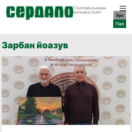
ГӀалгӀай къаман
юкъара газет
Эрс
ГӀал
Зарбан йоазув