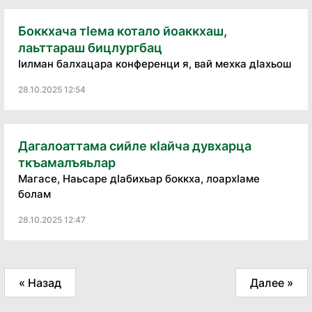
Боккхача тӏема котало йоаккхаш,
лаьттараш бицлургбац
ӏилман балхацара конференци я, вай мехка дӏахьош
28.10.2025 12:54
Дагалоаттама сийле кIайча дувхарца
ткъамалъяьлар
Магасе, Наьсаре дIабихьар боккха, лоархIаме
болам
28.10.2025 12:47
« Назад
Далее »