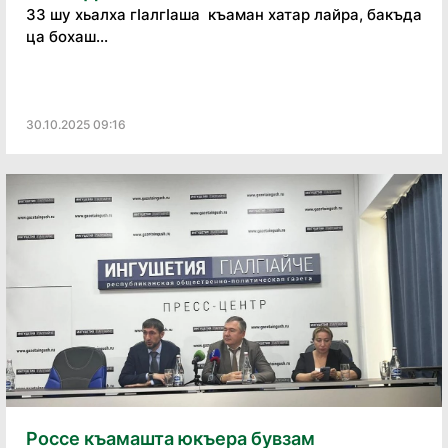
33 шу хьалха гӀалгӀаша къаман хатар лайра, бакъда
ца бохаш...
30.10.2025 09:16
Россе къамашта юкъера бувзам