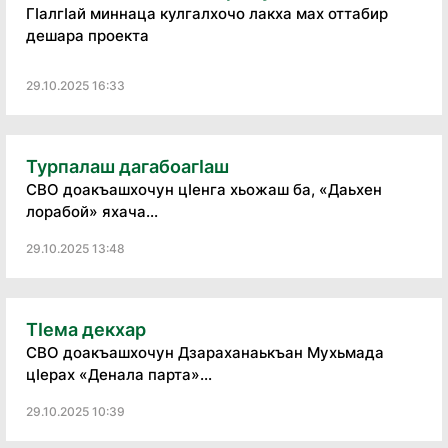
ГӏалгӀай миннаца кулгалхочо лакха мах оттабир
дешара проекта
29.10.2025 16:33
Турпалаш дагабоагӏаш
СВО доакъашхочун цӏенга хьожаш ба, «Даьхен
лорабой» яхача...
29.10.2025 13:48
Тӏема декхар
СВО доакъашхочун Дзараханаькъан Мухьмада
цӏерах «Денала парта»...
29.10.2025 10:39