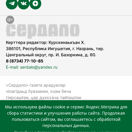
Керттера редактор: Курскенаькъан Х.
386101, Республика Ингушетия, г. Назрань, тер.
Центральный округ, пр. И. Базоркина, д. 60.
8 (8734) 77-10-85
E-mail: serdalo@yandex.ru
«Сердало» газета арадувлар
чIоагIдаьд бувзамеи, хоам беча
гIирсаштеи, цар дуккхача тайпаштеи
тIахьожам лоаттабеча Федеральни
Мы используем файлы cookie и сервис Яндекс.Метрика для
болхлоша (Роскомнадзор).
сбора статистики и улучшения работы сайта. Продолжая
Реестровая запись СМИ: ЭЛ № ФС 77-
пользоваться сайтом, вы соглашаетесь с обработкой
78323 от 15.05.2020 г. Учредитель:
персональных данных.
Государственное автономное