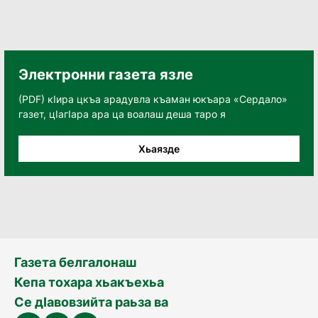
Электронни газета язле
(PDF) кӀира цкъа арадувла къаман юкъара «Сердало»
газет, цӀагӀара ара ца воалаш деша таро я
Хьаязде
Газета белгалонаш
Кепа тохара хьакъехьа
Се дӀавовзийта раьза ва