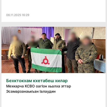
06.11.2025 16:29
Бехктокхам кхетабеш хилар
Мехкарча КСВО оагӏон хьалха эттар
Эсамарзанаькъан ӏалаудин