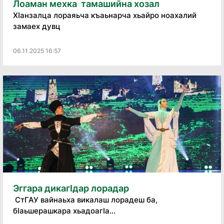
Лоаман мехка тамашийна хозал
ХӀанзалца лораяьча къаьнарча хьайро ноахалий
замаех дувц
06.11.2025 16:57
Эггара дикагӀдар лорадар
СтГАУ вайнаьха викалаш лорадеш ба,
бӀаьшерашкара хьадоагӀа...