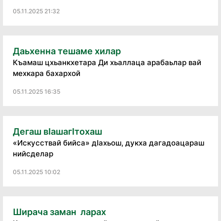
05.11.2025 21:32
Даьхенна тешаме хилар
Къамаш цхьанкхетара Ди хьаллаца арабаьлар вай
мехкара бахархой
05.11.2025 16:35
Дегаш вӏашагӏтохаш
«Искусствай бийса» дӀахьош, дукха дагадоацараш
нийсделар
05.11.2025 10:02
Ширача заман ларах