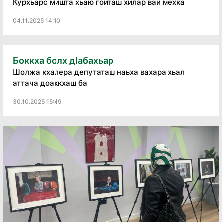
Курхьарс мишта хьаю гойташ хилар вай мехка
04.11.2025 14:10
Боккха болх дIабахьар
Шолжа кхалера депутаташ наьха вахара хьал
аттача доаккхаш ба
30.10.2025 15:49