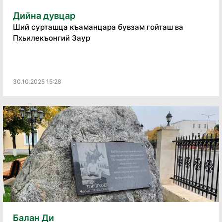
Дийна дувцар
Ший сурташца къаманцара бувзам гойташ ва
Пхьилекъонгий Заур
30.10.2025 15:28
Балан Ди