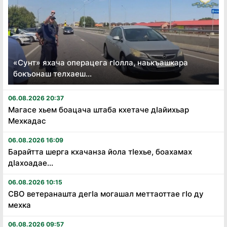
«Сунт» яхача операцега гӏолла, наькъашкара
бокъонаш телхаеш...
06.08.2026 20:37
Магасе хьем боацача штаба кхетаче дӏайихьар
Мехкадас
06.08.2026 16:09
Барайтта шерга кхачанза йола тӏехье, боахамах
дӏахоадае...
06.08.2026 10:15
СВО ветеранашта дегӏа могашал меттаоттае гӏо ду
мехка
06.08.2026 09:57