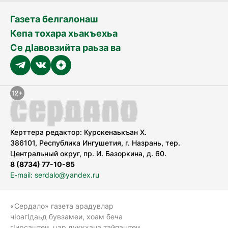
Газета белгалонаш
Кепа тохара хьакъехьа
Се дӀавовзийта раьза ва
Керттера редактор: Курскенаькъан Х.
386101, Республика Ингушетия, г. Назрань, тер.
Центральный округ, пр. И. Базоркина, д. 60.
8 (8734) 77-10-85
E-mail: serdalo@yandex.ru
«Сердало» газета арадувлар
чIоагIдаьд бувзамеи, хоам беча
гIирсаштеи, цар дуккхача тайпаштеи