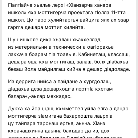
ГIалгIайче хьалъе лерхI «ХIанзарча ханара
ишкол» яха моттигерча проектага гIолла 11-тта
ишкол. Цо таро хулийтаргья вайцига ялх ах эзар
гаргга дешара моттиг хилийта.
Шун ишколе дика хьалаш хьакхеллад,
из материальни а технически а оагIорахьа
лакхача боарам тIа тоаяь я. Кабинеташ, классаш,
дешара эша кхы моттигаш, залаш, болх дIабахьа
безаш йола майдилгаш кийча я дешар дIадоладе.
Из деррига нийса а пайдане а хургдолаш,
дIадахьа деза дешархошта лерттIа кхетам
балара«,-аьлар мехкадас.
Дукха ха йоаццаш, кхыметтел уйла елга а дацар
моттигерча зIамигача бахархошта лаьрхIа
цу тайпара таронаш ергья, аьнна. ХIанз
кхоачашхинна даьнна бакъдар да из, цох