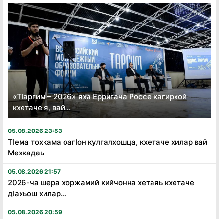
«Тӏаргим – 2026» яха Ерригача Россе кагирхой
кхетаче я, вай...
05.08.2026 23:53
Тӏема тохкама оагӏон кулгалхошца, кхетаче хилар вай
Мехкадаь
05.08.2026 21:57
2026-ча шера хоржамий кийчонна хетаяь кхетаче
дӏахьош хилар...
05.08.2026 20:59