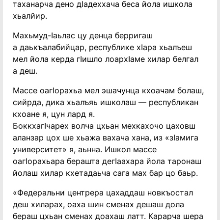
таханарча дено дIадеххача беса йола ишкола
хьалйир.
Махьмуд-Iаьлас цу денца берригаш
а даькъалабийцар, республике хIара хьалъеш
мел йола керда гIишло лоархIаме хилар белгал
а деш.
Массе оагIорахьа мел эшачунца кхоачам болаш,
сийрда, дика хьалъяь ишколаш — республикан
кхоане я, цун лард я.
БоккхагIчарех волча цхьан мехкахочо цаховш
аланзар цох ше хьажа вахача хана, из «зIамига
университет» я, аьнна. Ишкол массе
оагIорахьара берашта дегIаахара йола таронаш
йолаш хилар кхетадаьча сага мах бар цо баьр.
«Федеральни центрера цахаддаш новкъостал
деш хиларах, оаха шин сменах дешаш дола
бераш цхьан сменах доахаш латт. Карарча шера