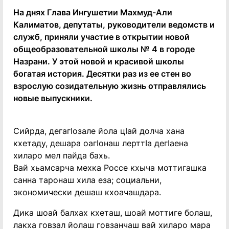
На днях Глава Ингушетии Махмуд-Али
Калиматов, депутаты, руководители ведомств и
служб, приняли участие в открытии новой
общеобразовательной школы № 4 в городе
Назрани. У этой новой и красивой школы
богатая история. Десятки раз из ее стен во
взрослую созидательную жизнь отправлялись
новые выпускники.
Сийрда, дегагIозале йола цIай долча хана
кхетаду, дешара оагIонаш лерттIа дегIаена
хиларо мел пайда бахь.
Вай хьамсарча мехка Россе кхыча моттигашка
санна таронаш хила еза; социальни,
экономически дешаш кхоачашдара.
Дика шоай балхах кхеташ, шоай моттиге болаш,
лакха говзал йолаш говзанчаш вай хиларо мара