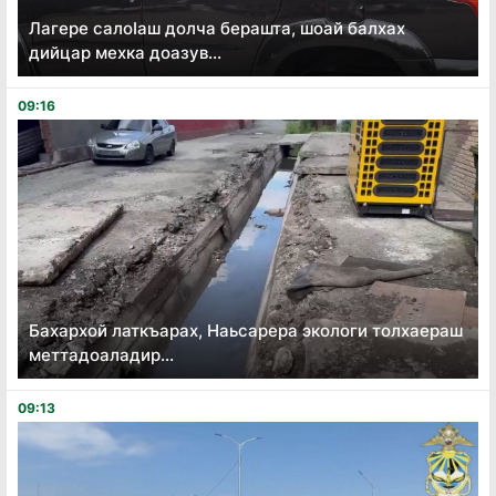
Лагере салоӏаш долча берашта, шоай балхах
дийцар мехка доазув...
09:16
Бахархой латкъарах, Наьсарера экологи толхаераш
меттадоаладир...
09:13