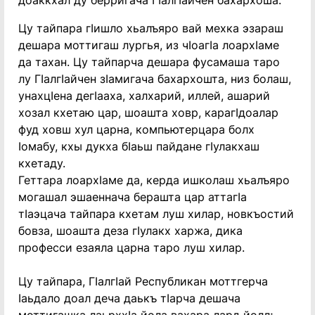
доаккхал ду берригача ГIалгIайчен бахархоша.
Цу тайпара гIишло хьалъяро вай мехка эзараш
дешара моттигаш лургья, из чIоагIа лоархIаме
да тахан. Цу тайпарча дешара фусамаша таро
лу ГIалгIайчен зIамигача бахархошта, низ болаш,
унахцIена дегIааха, халхарий, иллей, ашарий
хозал кхетаю цар, шоашта ховр, карагIдоалар
фуд ховш хул царна, компьютерцара болх
Iомабу, кхы дукха бIаьш пайдане гIулакхаш
кхетаду.
Геттара лоархIаме да, керда ишколаш хьалъяро
могашал эшаеннача берашта цар аттагIа
тIаэцача тайпара кхетам луш хилар, новкъостий
бовза, шоашта деза гIулакх харжа, дика
професси езаяла царна таро луш хилар.
Цу тайпара, ГIалгIай Республикан моттгерча
Iаьдало доал деча даькъ тIарча дешача