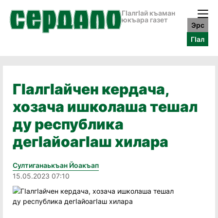
ГӀалгӀай къаман
юкъара газет
Эрс
ГӀал
ГIалгIайчен кердача,
хозача ишколаша тешал
ду республика
дегIайоагIаш хилара
Султиганаькъан Йоакъап
15.05.2023 07:10