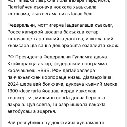
моттигашка лаьрххIа йола вахара лард йолл;
ГIалгIайчен къонача ноахала хьаькъала,
кхоллама, къахьегама никъ Iалашбеш.
Федеральни, моттигерча Iаьдалалаша къахьег,
Россе кагирхой шоашта бакъахьа хетар
кхоачашде таро хилийта дагахьа, ишкола ший
хьамсара цIа санна дешархошта езаялийта хьож.
РФ Президента Федеральни Гулламга даьча
Кхайкаралца аьлар, федеральни программа
кхоачашъеш, «ВЭБ. РФ» дегIайоалаяра
паччахьалкхен корпораце низаш дIалаьрхIача,
2024 шера вай боккхача, дукхача къамий мехка
1300 кIезигагIа йоацаш керда ишколаш
хьалъергья, миллион совгIа долча берашта
лаьрхIа. Цул совгIа, 16 эзар ишкола лаьрхIа
автобусаш а эцаргья.
Вай республика цу доккхийча хувцамашта