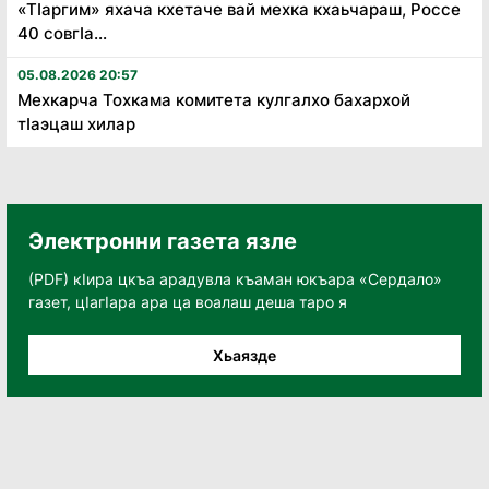
«Тӏаргим» яхача кхетаче вай мехка кхаьчараш, Россе
40 совгӏа...
05.08.2026 20:57
Мехкарча Тохкама комитета кулгалхо бахархой
тӏаэцаш хилар
Электронни газета язле
(PDF) кӀира цкъа арадувла къаман юкъара «Сердало»
газет, цӀагӀара ара ца воалаш деша таро я
Хьаязде