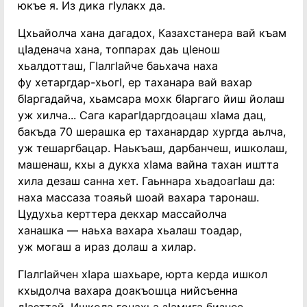
юкъе я. Из дика гIулакх да.
Цхьайолча хана дагадох, Казахстанера вай къам
цIаденача хана, топпарах даь цIенош
хьалдотташ, ГIалгIайче баьхача наха
фу хетаргдар-хьогI, ер таханара вай вахар
бIаргадайча, хьамсара мохк бIаргаго йиш йолаш
уж хилча... Сага карагIдаргдоацаш хIама дац,
бакъда 70 шерашка ер таханардар хургда аьлча,
уж тешаргбацар. Наькъаш, дарбанчеш, ишколаш,
машенаш, кхы а дукха хIама вайна тахан иштта
хила дезаш санна хет. Гаьннара хьадоагIаш да:
наха массаза тоаяьй шоай вахара таронаш.
Цудухьа керттера декхар массайолча
ханашка — наьха вахара хьалаш тоадар,
уж могаш а ираз долаш а хилар.
ГIалгIайчен хIара шахьаре, юрта керда ишкол
кхыдолча вахара доакъошца нийсъенна