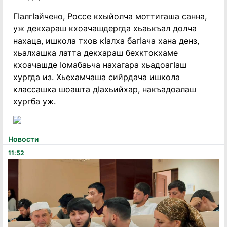
ГIалгIайчено, Россе кхыйолча моттигаша санна,
уж декхараш кхоачашдергда хьаькъал долча
нахаца, ишкола тхов кIалха багIача хана денз,
хьалхашка латта декхараш бехктокхаме
кхоачашде Iомабаьча нахагара хьадоагIаш
хургда из. Хьехамчаша сийрдача ишкола
классашка шоашта дIахьийхар, накъадоалаш
хургба уж.
Новости
11:52