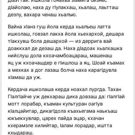
дIаэттай. Ишкола гонахьа зIамига бизнес
дIайолаю, наха ду гIулакхаш, хьалаш, лаьтташ
дезлу, вахара ченаш хьалъю.
Вайна хIанз гуш йола керда хьалъеш латта
ишколаш, говзал лакха йола хьехархой, дешара
тIакхувш бола дешархой — из деррига вай
доаккхал де дезаш да. Наха дIадоах хьалхашка
нийслуш дола кхоачамбоацараш, машенаш
яц уж кхоачашдер е гIишлош а яц. Шоай къамах
а мехках а дог лазаш болча наха карагIдувла
хIамаш да уж.
Кердача ишколаша керда ноахал лургда. Тахан
ГIалгIайче уж декхараш дика довзаш да: гIалгIай
мотт лорабар, къаман культуран оагIув
кIалцайитар, дикагIдола къахьегама наькъаш
юкъекхувлар, царех пайда эцар, кхачан
кхерамзле хилийтар, Iалам лорадар, иштта
кхыдараш.