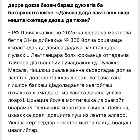
дарра довза безам бараш дукхагӏа ба
бахархошта юкъе. «Даьсса дада лаьтташ» яхар
мишта кхетаде дезаш да тахан?
- РФ Паччахьалкхено 2025-ча шерарча маьтсела
бетта 31-ча дийнахьа № 826 йолча соцамаца
къоастадаь да даьсса дадача лаьтташцара
гӏулакх… Лаьттанцара болх юххьанца оттадаьча
тайпара дӏахьош бий гучадоаккх цу гӏулакхо.
Масала, гӏишлош хьалъе аьнна къоастадаь долча
лаьттан доазош тӏа кхаь шерах латтача хана
гӏишлон балхаш дӏадоладаьлга хьагойташ
цхьаккха хӏама деце, из лаьтта даьсса уллаш
лоархӏ. Цхьацца йолча моттигашка из хьагойт
боарамал тӏехъяьнна йоархӏаш, гаьнаш тӏаяьнна,
цхьаккха доал доацилга гуш из лаьтта алларо.
Укхаза керттердар – лаьтта иштта пайда боацаш
цааллийтар.