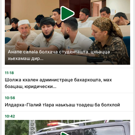
Анапе салаӏа болхача студенташта, цхьацца
хьехамаш дир...
11:18
Шолжа кхален администраце бахархошта, мах
боацаш, юридически...
10:56
Илдарха-Гӏалий тӏара наькъаш тоадеш ба болхлой
10:42