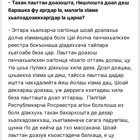
- Тахан лаьттан доазошта, гӏишлошта доал деш
барашка фу аргдар ӏа, малагӏа хӏама
хьалхадоаккхаргдар ӏа царна?
- Эггара хьалхарча оагӏонца шоай доалахьа
долча хӏаманцара болх Цаӏ йолча паччахьалкхен
реестра бокъонаша дӏадеххача тайпара
хьатоабе беза цар. Лаьттан доазош
паччахьалкхен оагӏонца чӏоагӏо оттаяь долаш, цу
тӏа цхьа гӏулакх дӏахьош хила деза. Доал доацаш,
цхьаккха хӏама ца деш, тайсса лаьтташ дадар
иштта чакхдалийта йиш йолаш хӏама дац. Шоай
декхараш довзаш, уж деррига кхетадеш хила
беза лаьтташта доал эттараш. Гӏалгӏай
Республикерча Росреестра агӏон болхлоша из
болх дӏакхухь тахан бахархошта де дезар
хьалхадоаккхаш, хьатӏавенача сагага ладувгӏаш,
цунна гӏо де кийча да тхо массахана. Шоай
лаьттан доазув къоастадеча балхаца, е цу