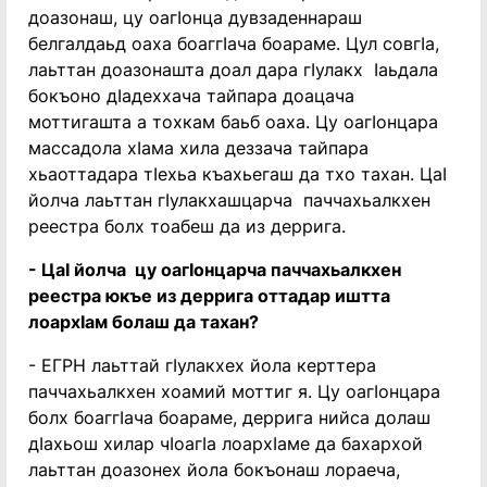
доазонаш, цу оагӏонца дувзаденнараш
белгалдаьд оаха боаггӏача боараме. Цул совгӏа,
лаьттан доазонашта доал дара гӏулакх ӏаьдала
бокъоно дӏадеххача тайпара доацача
моттигашта а тохкам баьб оаха. Цу оагӏонцара
массадола хӏама хила деззача тайпара
хьаоттадара тӏехьа къахьегаш да тхо тахан. Цаӏ
йолча лаьттан гӏулакхашцарча паччахьалкхен
реестра болх тоабеш да из деррига.
- Цаӏ йолча цу оагӏонцарча паччахьалкхен
реестра юкъе из деррига оттадар иштта
лоархӏам болаш да тахан?
- ЕГРН лаьттай гӏулакхех йола керттера
паччахьалкхен хоамий моттиг я. Цу оагӏонцара
болх боаггӏача боараме, деррига нийса долаш
дӏахьош хилар чӏоагӏа лоархӏаме да бахархой
лаьттан доазонех йола бокъонаш лораеча,