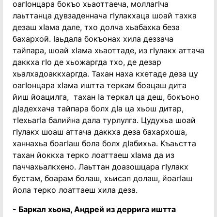
оагӏонцара бокъо хьаоттаеча, моллагӏча
лаьттанца дувзаденнача гӏулакхаца шоай тахка
дезаш хӏама дале, тхо долча хьабахка беза
бахархой. ӏаьдала бокъонах хила деззача
тайпара, шоай хӏама хьаоттаде, из гӏулакх аттача
даккха гӏо де хьожаргда тхо, де дезар
хьалхадоаккхаргда. Тахан наха кхетаде деза цу
оагӏонцара хӏама иштта теркам боацаш дита
йиш йоацилга, тахан ӏа теркал ца деш, бокъоно
дӏадеххача тайпара болх дӏа ца хьош дитар,
тӏехьагӏа балийна дала турлулга. Цудухьа шоай
гӏулакх шоаш аттача даккха деза бахархоша,
ханнахьа боагӏаш бола болх дӏабихьа. Къаьстта
тахан йоккха терко лоаттаеш хӏама да из
паччахьалкхено. Лаьттан доазошцара гӏулакх
бустам, боарам болаш, хьисап долаш, йоагӏаш
йола терко лоаттаеш хила деза.
- Баркал хьона, Андрей из деррига иштта