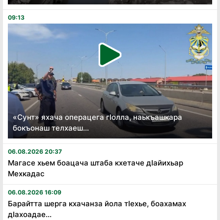
09:13
«Сунт» яхача операцега гӏолла, наькъашкара
бокъонаш телхаеш...
06.08.2026 20:37
Магасе хьем боацача штаба кхетаче дӏайихьар
Мехкадас
06.08.2026 16:09
Барайтта шерга кхачанза йола тӏехье, боахамах
дӏахоадае...