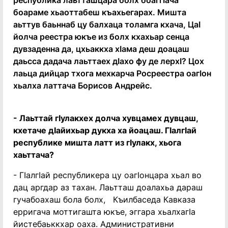
республика лаьтташцара болх боаггӏача
боараме хьаоттабеш къахьегарах. Мишта
аьттув баьннаб цу балхаца толамга кхача, Цаӏ
йолча реестра юкъе из болх кхахьар сенца
дувзаденна да, цхьаккха хӏама деш доацаш
даьсса дадача лаьттаех дӏахо фу де лерхӏ? Цох
лаьца дийцар тхога мехкарча Росреестра оагӏон
хьалха латтача Борисов Андрейс.
- Лаьттай гӏулакхех долча хувцамех дувцаш,
кхетаче дӏайихьар дукха ха йоацаш. Гӏалгӏай
республике мишта латт из гӏулакх, хьога
хаьттача?
- Гӏалгӏай республикера цу оагӏонцара хьал во
дац аргдар аз тахан. Лаьтташ доалахьа дараш
гучабоахаш бола болх, Къилбаседа Кавказа
ерригача моттигашта юкъе, эггара хьалхагӏа
йистебаьккхар оаха. Административни