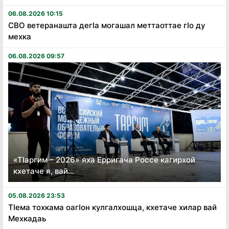
06.08.2026 10:15
СВО ветеранашта дегӏа могашал меттаоттае гӏо ду
мехка
06.08.2026 09:57
«Тӏаргим – 2026» яха Ерригача Россе кагирхой
кхетаче я, вай...
05.08.2026 23:53
Тӏема тохкама оагӏон кулгалхошца, кхетаче хилар вай
Мехкадаь