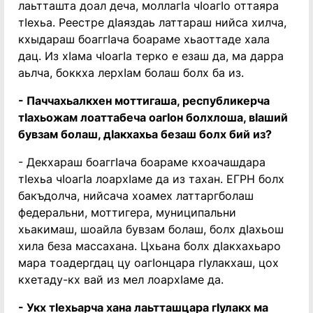
лаьтташта доал деча, моллагӏа чӏоагӏо оттаяра
тӏехьа. Реестре дӏаяздаь латтараш нийса хилча,
кхыдараш боаггӏача боараме хьаоттаде хала
дац. Из хӏама чӏоагӏа терко е езаш да, ма дарра
аьлча, боккха лерхӏам болаш болх ба из.
- Паччахьалкхен моттигаша, республикерча
тӏахьожам лоаттабеча оагӏон болхлоша, вӏаший
бувзам болаш, дӏакхахьа безаш болх бий из?
- Декхараш боаггӏача боараме кхоачашдара
тӏехьа чӏоагӏа лоархӏаме да из тахан. ЕГРН болх
бакъдолча, нийсача хоамех латтаргболаш
федеральни, моттигера, муниципальни
хьакимаш, шоайла бувзам болаш, болх дӏахьош
хила беза массахана. Цхьана болх дӏакхахьаро
мара тоадергдац цу оагӏонцара гӏулакхаш, цох
кхетаду-кх вай из мел лоархӏаме да.
- Укх тӏехьарча хана лаьтташцара гӏулакх ма