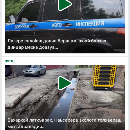
Лагере салоӏаш долча берашта, шоай балхах
дийцар мехка доазув...
09:16
Бахархой латкъарах, Наьсарера экологи толхаераш
меттадоаладир...