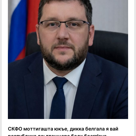
СКФО моттигашта юкъе, дикка белгала я вай