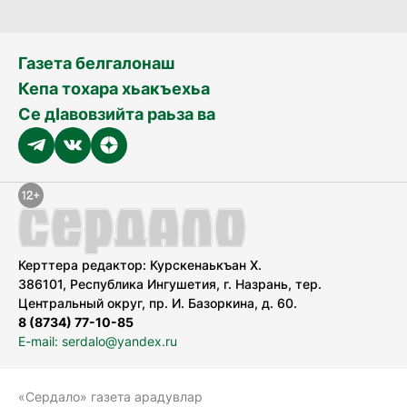
Газета белгалонаш
Кепа тохара хьакъехьа
Се дӀавовзийта раьза ва
Керттера редактор: Курскенаькъан Х.
386101, Республика Ингушетия, г. Назрань, тер.
Центральный округ, пр. И. Базоркина, д. 60.
8 (8734) 77-10-85
E-mail: serdalo@yandex.ru
«Сердало» газета арадувлар