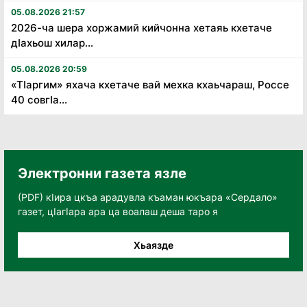
05.08.2026 21:57
2026-ча шера хоржамий кийчонна хетаяь кхетаче
дӏахьош хилар...
05.08.2026 20:59
«Тӏаргим» яхача кхетаче вай мехка кхаьчараш, Россе
40 совгӏа...
Электронни газета язле
(PDF) кӀира цкъа арадувла къаман юкъара «Сердало»
газет, цӀагӀара ара ца воалаш деша таро я
Хьаязде