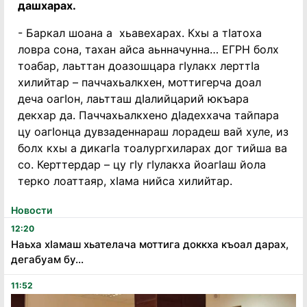
дашхарах.
- Баркал шоана а хьавехарах. Кхы а тӏатоха
ловра сона, тахан айса аьнначунна… ЕГРН болх
тоабар, лаьттан доазошцара гӏулакх лерттӏа
хилийтар – паччахьалкхен, моттигерча доал
деча оагӏон, лаьтташ дӏалийцарий юкъара
декхар да. Паччахьалкхено дӏадеххача тайпара
цу оагӏонца дувзаденнараш лорадеш вай хуле, из
болх кхы а дикагӏа тоалургхиларах дог тийша ва
со. Керттердар – цу гӏу гӏулакха йоагӏаш йола
терко лоаттаяр, хӏама нийса хилийтар.
Новости
12:20
Наьха хӏамаш хьателача моттига доккха къоал дарах,
дегабуам бу...
11:52