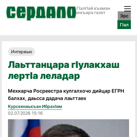
ГӀалгӀай къаман
юкъара газет
Эрс
ГӀал
Интервью
Лаьттанцара гӏулакхаш
лертӏа леладар
Мехкарча Росреестра кулгалхочо дийцар ЕГРН
балхах, даьсса дадача лаьттаех
Курскенаькъан Ибрахӏим
02.07.2026 15:16