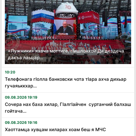
«Лужники» яхача моттиге, гӏишлонхой Ди дездеча
дакъа лаьцар...
10:20
Телефонага гӏолла банковски чота тӏара ахча дихьар
гучаяьккхар...
09.08.2026 19:19
Сочера нах баха хилар, Гӏалгӏайчен суртанчий балхаш
гойтача...
09.08.2026 19:16
Хаоттамца хувцам хиларах хоам беш я МЧС