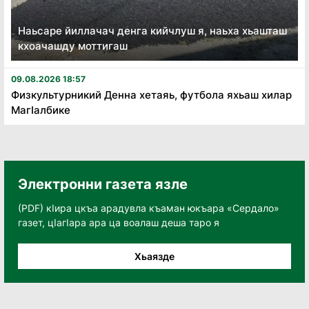
Наьсаре йиллачач денга кийчлуш я, наьха хьашташ
кхоачашду моттигаш
09.08.2026 18:57
Физкультурникий Денна хетаяь, футбола яхьаш хилар
Магӏалбике
Электронни газета язле
(PDF) кӀира цкъа арадувла къаман юкъара «Сердало»
газет, цӀагӀара ара ца воалаш деша таро я
Хьаязде