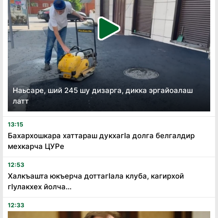
Наьсаре, ший 245 шу дизарга, дикка эргайоалаш
латт
13:15
Бахархошкара хаттараш дукхагӏа долга белгалдир
мехкарча ЦУРе
12:53
Халкъашта юкъерча доттагӏала клуба, кагирхой
гӏулакхех йолча...
12:33