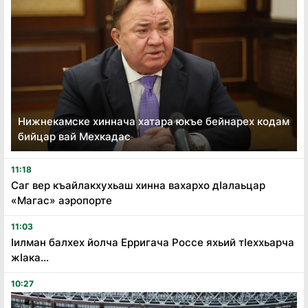
Нижнекамске хиннача хатара юкъе бейнарех кодам
бийцар вай Мехкадас
11:18
Саг вер къайлакхухьаш хинна вахархо дӏалаьцар
«Магас» аэропорте
11:03
ӏилман балхех йолча Ерригача Россе яхьий тӏеххьарча
жӏака...
10:27