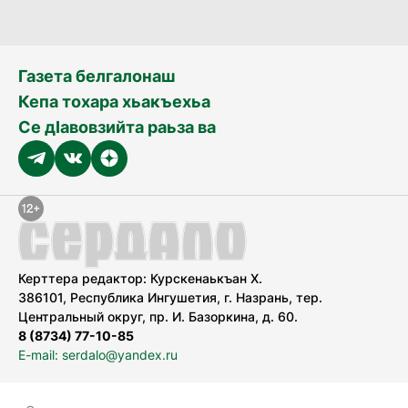
Газета белгалонаш
Кепа тохара хьакъехьа
Се дӀавовзийта раьза ва
Керттера редактор: Курскенаькъан Х.
386101, Республика Ингушетия, г. Назрань, тер.
Центральный округ, пр. И. Базоркина, д. 60.
8 (8734) 77-10-85
E-mail: serdalo@yandex.ru