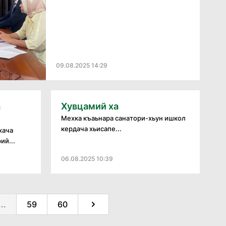
09.08.2025 14:29
а
Хувцамий ха
Мехка къаьнара санатори-хьун ишкол
кердача хьисапе...
хача
ий...
06.08.2025 10:39
...
59
60