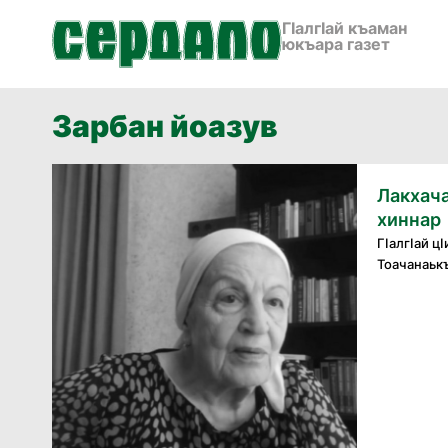
ГӀалгӀай къаман
юкъара газет
Зарбан йоазув
Лакхача
хиннар
ГӀалгӀай ц
Тоачанаьк