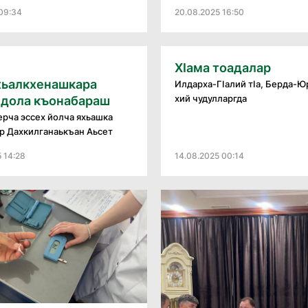
09:34
20.08.2025 16:50
ХӀама тоадалар
хьалкхенашкара
Илдарха-ГӀалий тӀа, Берда-Ю
хий чудулларгда
 дола къонабараш
рча эссех йолча яхьашка
р Дахкилганаькъан Аьсет
5 14:28
14.08.2025 00:14