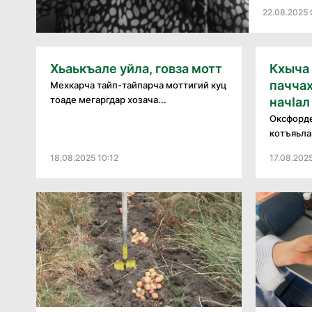
22.08.2025 
Хьаькъале уйла, говза мотт
Кхыча
пачча
Мехкарча тайп-тайпарча моттигий куц
тоаде мегаргдар хозача...
начӀал
Оксфорде
котъяьла
18.08.2025 10:12
17.08.202