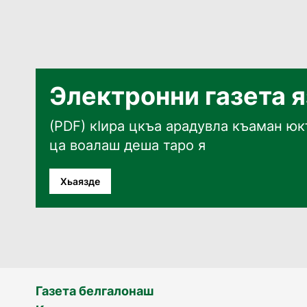
Электронни газета 
(PDF) кӀира цкъа арадувла къаман юкъ
ца воалаш деша таро я
Хьаязде
Газета белгалонаш