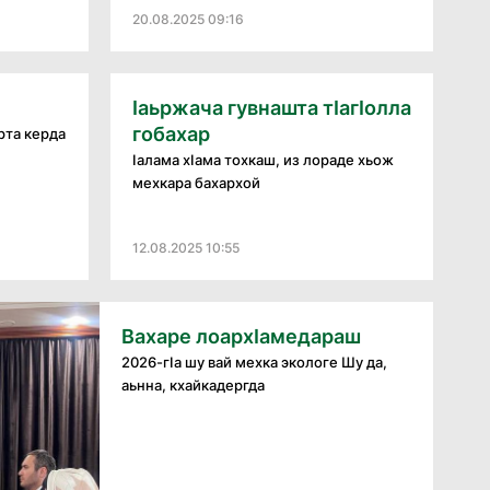
20.08.2025 09:16
Ӏаьржача гувнашта тӀагӀолла
гобахар
рта керда
Ӏалама хӀама тохкаш, из лораде хьож
мехкара бахархой
12.08.2025 10:55
Вахаре лоархӀамедараш
2026-гӀа шу вай мехка экологе Шу да,
аьнна, кхайкадергда