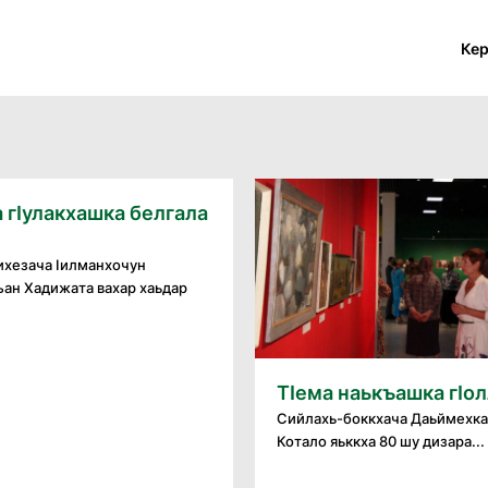
Ке
 гӀулакхашка белгала
Ӏихезача Ӏилманхочун
ъан Хадижата вахар хаьдар
ТӀема наькъашка гӀо
Сийлахь-боккхача Даьймехка 
Котало яьккха 80 шу дизара...