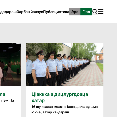
рдадараш
Зарбан йоазув
Публицистика
Эрс
ГӀал
лла
ЦӀаккха а дицлургдоаца
хатар
тӀем тӀа
16 шу хьалха моастагӀаша даьча зулама
юкъе, вахар хаьдараш...