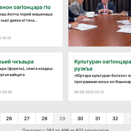
енон оагӀонцара гӀо
ухаш йолча лорий машинаша
хьал дикка аттача...
5 18:25
хьий чкъаьра
Культуран оагӏонцар
рузкъа
ьра (форель), семга кхедеш
ургья вайцига
«Юртара культуран болхло» я
программан юкъе котбаьннар
5 09:28
06.08.2025 22:19
26
27
28
29
30
31
32
Показано с
393
по
406
из
837
результатов