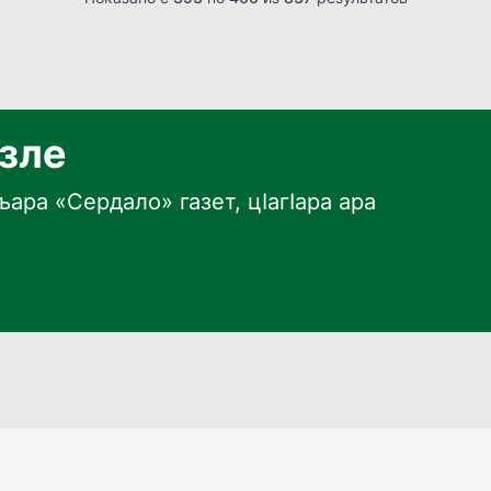
язле
ара «Сердало» газет, цӀагӀара ара