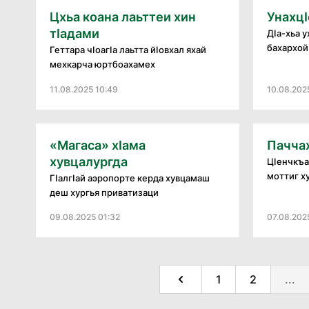
Цхьа коана лаьттеи хин
УнахцӀ
тӀадами
ДӀа-хьа 
бахархой 
Геттара чӀоагӀа лаьтта йӀовхал яхай
мехкарча юртбоахамех
11.08.2025 10:49
10.08.202
«Магаса» хӀама
Пачча
хувцалургда
ЦIенчкъа
моттиг х
ГӀалгӀай аэропорте керда хувцамаш
деш хургья приватизаци
09.08.2025 01:32
07.08.202
1
2
...