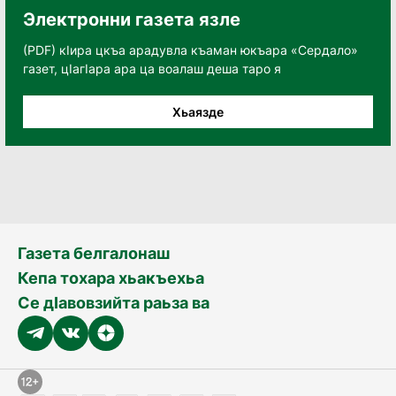
Электронни газета язле
(PDF) кӀира цкъа арадувла къаман юкъара «Сердало»
газет, цӀагӀара ара ца воалаш деша таро я
Хьаязде
Газета белгалонаш
Кепа тохара хьакъехьа
Се дӀавовзийта раьза ва