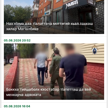
Нах хӏама даа тӏалаттача моттигий хьал тохкаш
хилар Магӏалбике
05.08.2026 20:52
Боккха тийшаболх кхостабар тӏатетташ да вай
мехкарча адвоката
05.08.2026 16:04