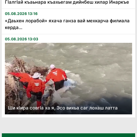
Гӏалгӏай къаьнара къахьегам дийнбеш хилар Инаркъе
05.08.2026 13:16
«Даьхен лорабой» яхача ганза вай мехкарча филиала
керда...
05.08.2026 13:03
Ши кӏира совгӏа ха я, Эсо вихьа саг лохаш латта