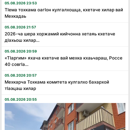
05.08.2026 23:53
Тӏема тохкама оагӏон кулгалхошца, кхетаче хилар вай
Мехкадаь
05.08.2026 21:57
2026-ча шера хоржамий кийчонна хетаяь кхетаче
дӏахьош хилар...
05.08.2026 20:59
«Тӏаргим» яхача кхетаче вай мехка кхаьчараш, Россе
40 совгӏа...
05.08.2026 20:57
Мехкарча Тохкама комитета кулгалхо бахархой
тӏаэцаш хилар
05.08.2026 20:55