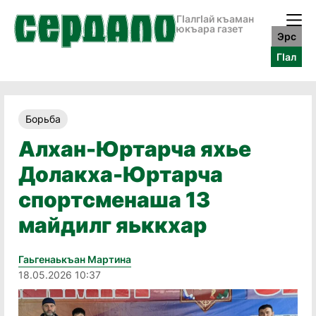
ГӀалгӀай къаман
юкъара газет
Эрс
ГӀал
Борьба
Алхан-Юртарча яхье
Долакха-Юртарча
спортсменаша 13
майдилг яьккхар
Гаьгенаькъан Мартина
18.05.2026 10:37