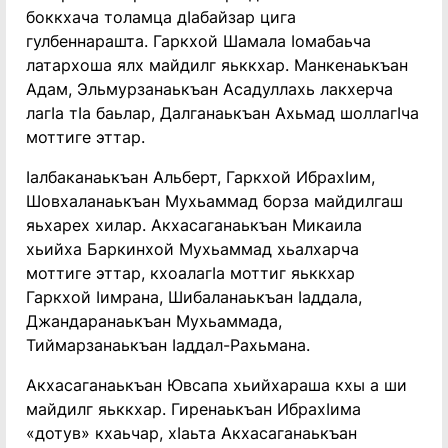
боккхача толамца дӏабайзар цига
гулбеннарашта. Гаркхой Шамала ӏомабаьча
латархоша ялх майдилг яьккхар. Манкенаькъан
Адам, Эльмурзанаькъан Асадуллахь лакхерча
лагӏа тӏа баьлар, Далганаькъан Ахьмад шоллагӏча
моттиге эттар.
Ӏалбаканаькъан Альберт, Гаркхой Ибрахӏим,
Шовхаланаькъан Мухьаммад борза майдилгаш
яьхарех хилар. Акхасаганаькъан Микаила
хьийха Баркинхой Мухьаммад хьалхарча
моттиге эттар, кхоалагӏа моттиг яьккхар
Гаркхой Ӏимрана, Шибаланаькъан Ӏаддала,
Джандаранаькъан Мухьаммада,
Тиймарзанаькъан Ӏаддал-Рахьмана.
Акхасаганаькъан Ювсапа хьийхараша кхы а ши
майдилг яьккхар. Гиренаькъан Ибрахӏима
«дотув» кхаьчар, хӏаьта Акхасаганаькъан