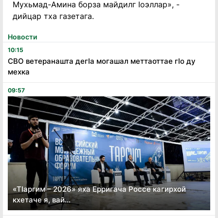
Мухьмад-Амина борза майдилг ӏоэллар», -
дийцар тха газетага.
Новости
10:15
СВО ветеранашта дегӏа могашал меттаоттае гӏо ду
мехка
09:57
«Тӏаргим – 2026» яха Ерригача Россе кагирхой
кхетаче я, вай...