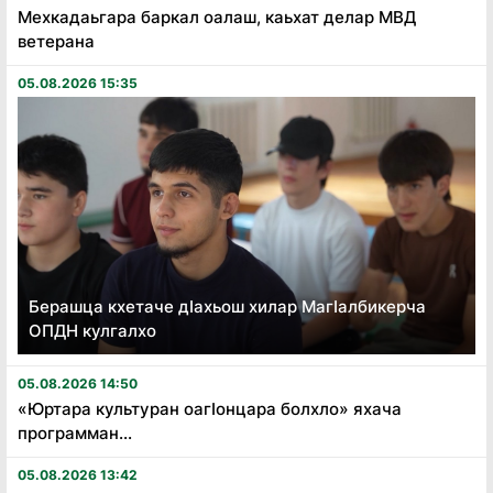
Мехкадаьгара баркал оалаш, каьхат делар МВД
ветерана
05.08.2026 15:35
Берашца кхетаче дӏахьош хилар Магӏалбикерча
ОПДН кулгалхо
05.08.2026 14:50
«Юртара культуран оагӏонцара болхло» яхача
программан...
05.08.2026 13:42