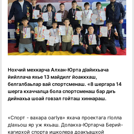
Нохчий мехкарча Алхан-Юрта дӏайихьача
йийллача яхье 13 майдилг йоаккхаш,
белгалбаьлар вай спортсменаш. «8 шергара 14
шерга кхаччалца бола спортсменаш бар диъ
дийнахьа шоай говзал гойташ хиннараш.
«Спорт - вахара оагӏув» яхача проектага гӏолла
дӏахьош яр уж яхьаш. Долакха-Юртарча Берий-
кагирхой спорта ишколера доакъашхой