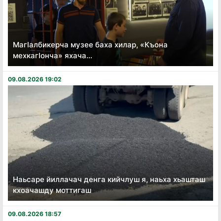
Магӏалбикерча музее баха хилар, «Къона
мехкагӏонча» яхача...
09.08.2026 19:02
Наьсаре йиллачач денга кийчлуш я, наьха хьашташ
кхоачашду моттигаш
09.08.2026 18:57