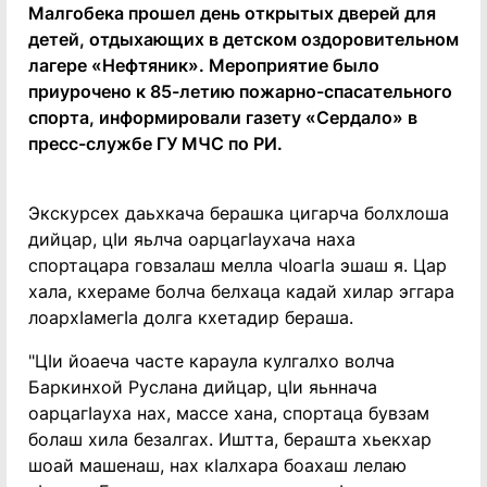
Малгобека прошел день открытых дверей для
детей, отдыхающих в детском оздоровительном
лагере «Нефтяник». Мероприятие было
приурочено к 85-летию пожарно-спасательного
спорта, информировали газету «Сердало» в
пресс-службе ГУ МЧС по РИ.
Экскурсех даьхкача берашка цигарча болхлоша
дийцар, цIи яьлча оарцагIаухача наха
спортацара говзалаш мелла чIоагIа эшаш я. Цар
хала, кхераме болча белхаца кадай хилар эггара
лоархIамегIа долга кхетадир бераша.
"ЦIи йоаеча часте караула кулгалхо волча
Баркинхой Руслана дийцар, цIи яьннача
оарцагIауха нах, массе хана, спортаца бувзам
болаш хила безалгах. Иштта, берашта хьекхар
шоай машенаш, нах кIалхара боахаш лелаю