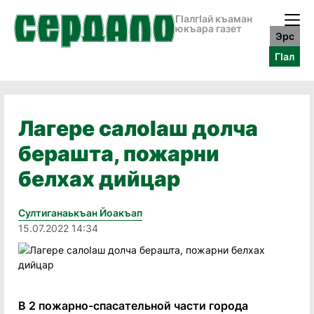
ГӀалгӀай къаман
юкъара газет
Эрс
ГӀал
Лагере салоIаш долча
берашта, пожарни
белхах дийцар
Султиганаькъан Йоакъап
15.07.2022 14:34
В 2 пожарно-спасательной части города