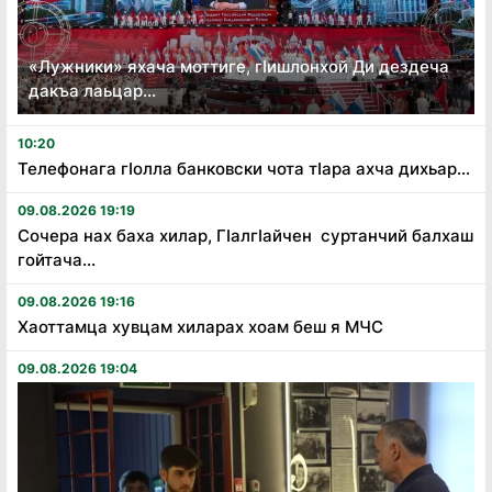
«Лужники» яхача моттиге, гӏишлонхой Ди дездеча
дакъа лаьцар...
10:20
Телефонага гӏолла банковски чота тӏара ахча дихьар...
09.08.2026 19:19
Сочера нах баха хилар, Гӏалгӏайчен суртанчий балхаш
гойтача...
09.08.2026 19:16
Хаоттамца хувцам хиларах хоам беш я МЧС
09.08.2026 19:04