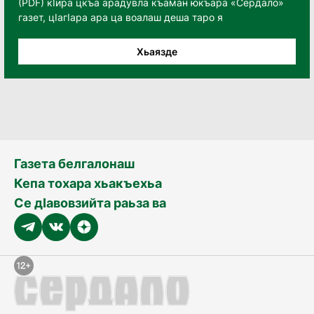
(PDF) кӀира цкъа арадувла къаман юкъара «Сердало»
газет, цӀагӀара ара ца воалаш деша таро я
Хьаязде
Газета белгалонаш
Кепа тохара хьакъехьа
Се дӀавовзийта раьза ва