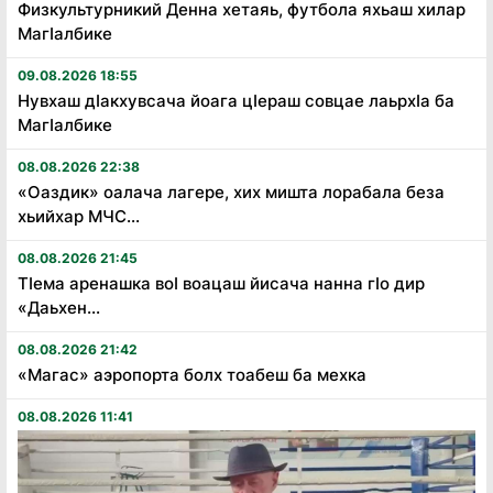
Физкультурникий Денна хетаяь, футбола яхьаш хилар
Магӏалбике
09.08.2026 18:55
Нувхаш дӏакхувсача йоага цӏераш совцае лаьрхӏа ба
Магӏалбике
08.08.2026 22:38
«Оаздик» оалача лагере, хих мишта лорабала беза
хьийхар МЧС...
08.08.2026 21:45
Тӏема аренашка воӏ воацаш йисача нанна гӏо дир
«Даьхен...
08.08.2026 21:42
«Магас» аэропорта болх тоабеш ба мехка
08.08.2026 11:41