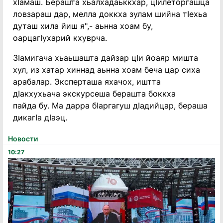
хIамаш. Берашта хьалхадаьккхар, цIилеторгашца
ловзараш дар, мелла доккха зулам шийна тIехьа
дуташ хила йиш я",- аьнна хоам бу,
оарцагIухарий кхуврча.
ЗIамигача хьаьшашта дайзар цIи йоаяр мишта
хул, из хатар хиннад аьнна хоам беча цар сиха
арабалар. Эксперташа яхачох, иштта
дIакхухьача экскурсеша берашта боккха
пайда бу. Ма дарра бIаргагуш дIадийцар, бераша
дикагIа дIаэц.
Новости
10:27