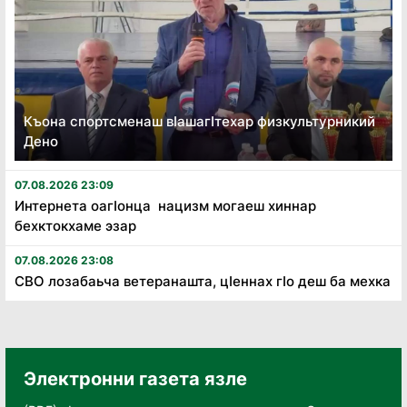
Къона спортсменаш вӏашагӏтехар физкультурникий
Дено
07.08.2026 23:09
Интернета оагӏонца нацизм могаеш хиннар
бехктокхаме эзар
07.08.2026 23:08
СВО лозабаьча ветеранашта, цӏеннах гӏо деш ба мехка
Электронни газета язле