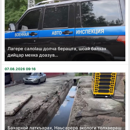
Лагере салоӏаш долча берашта, шоай балхах
дийцар мехка доазув...
07.08.2026 09:16
Бахархой латкъарах, Наьсарера экологи толхаераш