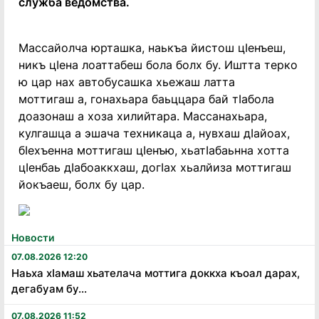
служба ведомства.
Массайолча юрташка, наькъа йистош цIенъеш,
никъ цIена лоаттабеш бола болх бу. Иштта терко
ю цар нах автобусашка хьежаш латта
моттигаш а, гонахьара баьццара бай тIабола
доазонаш а хоза хилийтара. Массанахьара,
кулгашца а эшача техникаца а, нувхаш дIайоах,
бIехъенна моттигаш цIенъю, хьатIабаьнна хотта
цIенбаь дIабоаккхаш, догIах хьалйиза моттигаш
йокъаеш, болх бу цар.
Новости
07.08.2026 12:20
Наьха хӏамаш хьателача моттига доккха къоал дарах,
дегабуам бу...
07.08.2026 11:52