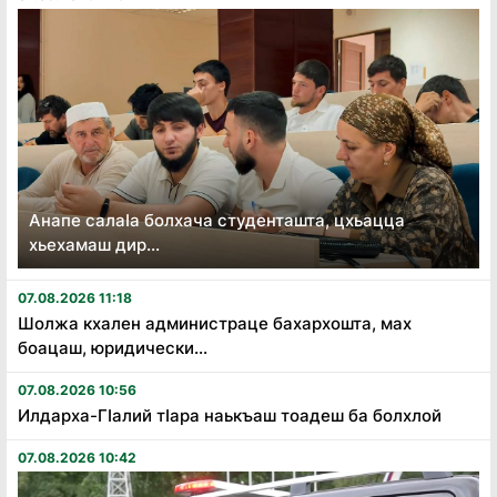
Анапе салаӏа болхача студенташта, цхьацца
хьехамаш дир...
07.08.2026 11:18
Шолжа кхален администраце бахархошта, мах
боацаш, юридически...
07.08.2026 10:56
Илдарха-Гӏалий тӏара наькъаш тоадеш ба болхлой
07.08.2026 10:42