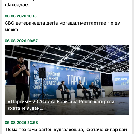
дӏахоадае...
06.08.2026 10:15
СВО ветеранашта дегӏа могашал меттаоттае гӏо ду
мехка
06.08.2026 09:57
«Тӏаргим – 2026» яха Ерригача Россе кагирхой
кхетаче я, вай...
05.08.2026 23:53
Тӏема тохкама оагӏон кулгалхошца, кхетаче хилар вай