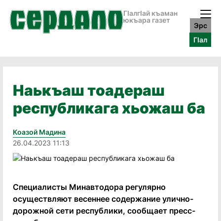
ГӀалгӀай къаман
юкъара газет
Эрс
ГӀал
Наькъаш тоадераш
республикага хьожаш ба
Коазой Мадина
26.04.2023 11:13
Специалисты Минавтодора регулярно
осуществляют весеннее содержание улично-
дорожной сети республики, сообщает пресс-