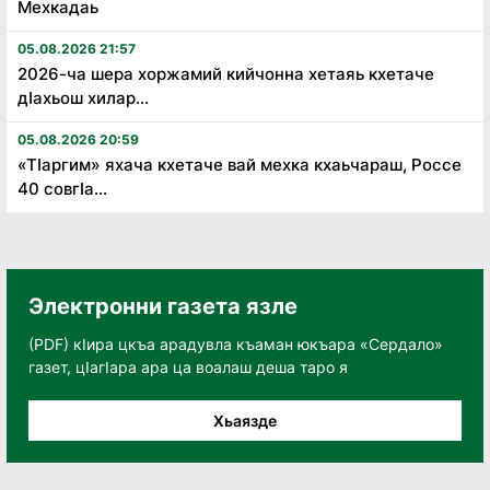
Мехкадаь
05.08.2026 21:57
2026-ча шера хоржамий кийчонна хетаяь кхетаче
дӏахьош хилар...
05.08.2026 20:59
«Тӏаргим» яхача кхетаче вай мехка кхаьчараш, Россе
40 совгӏа...
Электронни газета язле
(PDF) кӀира цкъа арадувла къаман юкъара «Сердало»
газет, цӀагӀара ара ца воалаш деша таро я
Хьаязде