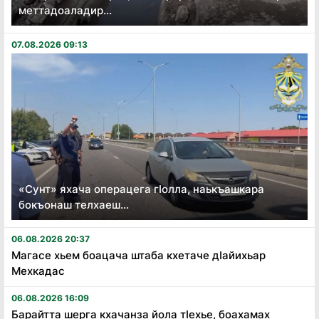
меттадоаладир...
07.08.2026 09:13
«Сунт» яхача операцега гӏолла, наькъашкара
бокъонаш телхаеш...
06.08.2026 20:37
Магасе хьем боацача штаба кхетаче дӏайихьар
Мехкадас
06.08.2026 16:09
Барайтта шерга кхачанза йола тӏехье, боахамах