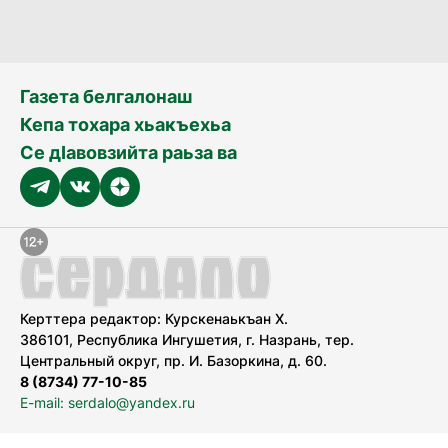
Газета белгалонаш
Кепа тохара хьакъехьа
Се дӀавовзийта раьза ва
Керттера редактор: Курскенаькъан Х.
386101, Республика Ингушетия, г. Назрань, тер.
Центральный округ, пр. И. Базоркина, д. 60.
8 (8734) 77-10-85
E-mail: serdalo@yandex.ru