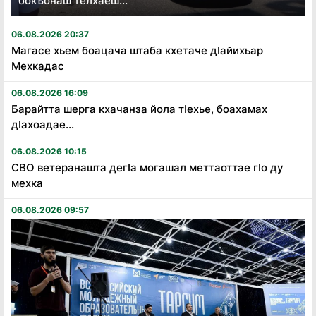
бокъонаш телхаеш...
06.08.2026 20:37
Магасе хьем боацача штаба кхетаче дӏайихьар
Мехкадас
06.08.2026 16:09
Барайтта шерга кхачанза йола тӏехье, боахамах
дӏахоадае...
06.08.2026 10:15
СВО ветеранашта дегӏа могашал меттаоттае гӏо ду
мехка
06.08.2026 09:57