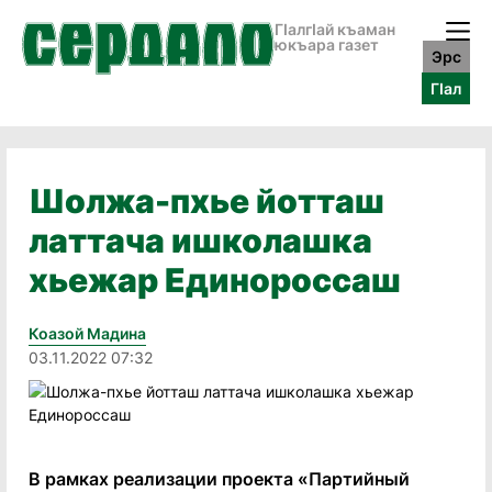
ГӀалгӀай къаман
юкъара газет
Эрс
ГӀал
Шолжа-пхье йотташ
латтача ишколашка
хьежар Единороссаш
Коазой Мадина
03.11.2022 07:32
В рамках реализации проекта «Партийный