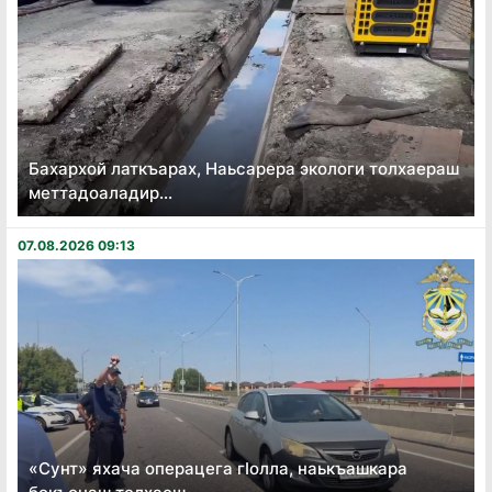
Бахархой латкъарах, Наьсарера экологи толхаераш
меттадоаладир...
07.08.2026 09:13
«Сунт» яхача операцега гӏолла, наькъашкара