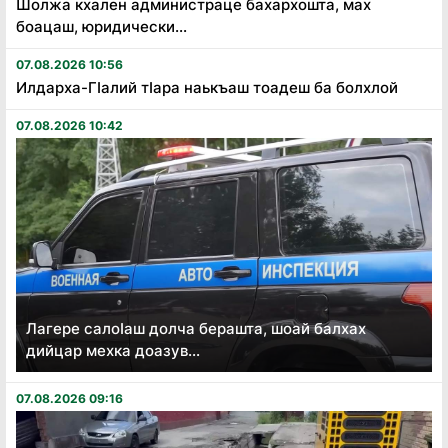
Шолжа кхален администраце бахархошта, мах
боацаш, юридически...
07.08.2026 10:56
Илдарха-Гӏалий тӏара наькъаш тоадеш ба болхлой
07.08.2026 10:42
Лагере салоӏаш долча берашта, шоай балхах
дийцар мехка доазув...
07.08.2026 09:16