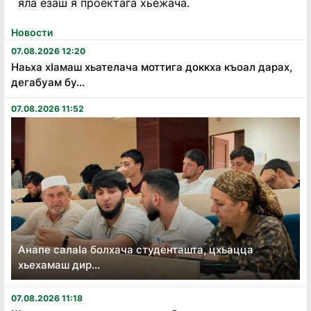
яла езаш я проектага хьежача.
Новости
07.08.2026 12:20
Наьха хӏамаш хьателача моттига доккха къоал дарах,
дегабуам бу...
07.08.2026 11:52
Анапе салаӏа болхача студенташта, цхьацца
хьехамаш дир...
07.08.2026 11:18