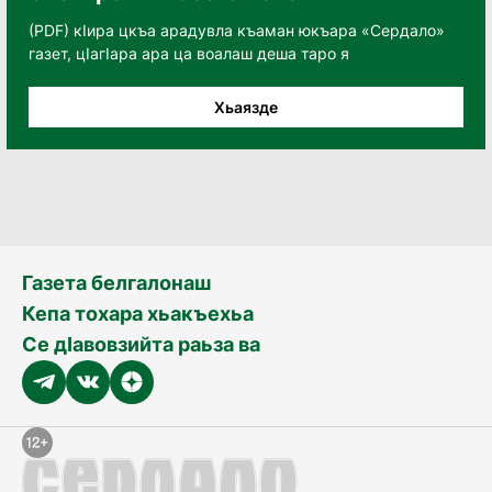
(PDF) кӀира цкъа арадувла къаман юкъара «Сердало»
газет, цӀагӀара ара ца воалаш деша таро я
Хьаязде
Газета белгалонаш
Кепа тохара хьакъехьа
Се дӀавовзийта раьза ва