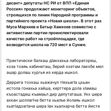
десант» депутаты НС РИ от ВПП «Единая
Россия» продолжают мониторинг объектов,
строящихся по линии Народной программы и
партийного проекта «Новая школа». В этот раз
Муса Мархиев и Батыр Хамхоев совместно с
активистами партии проинспектировали
качество работ на стройплощадке, где
возводится школа на 720 мест в Сунже.
Практически балхаш дIакхахьа лаборатореш,
хоза тоаяь кабинеташ, берий кхетам лакхбе мел
эшар долаш хургья из керда ишкол.
Деррига тохкаш хьажачул тIехьагIа цхьан
истола гонахьа хайша, керттера дола хIамаш
къоастадеш къамаьл дир депутаташа. Укх шера
ахкан шоллагIча бетта хьалъе йолаяь ишкол
хьатIадоагIача шера Iан хьалхарча бетта йисте