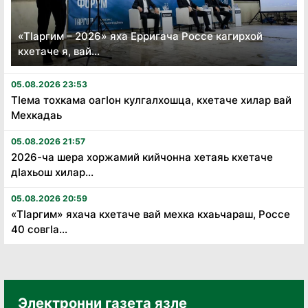
«Тӏаргим – 2026» яха Ерригача Россе кагирхой
кхетаче я, вай...
05.08.2026 23:53
Тӏема тохкама оагӏон кулгалхошца, кхетаче хилар вай
Мехкадаь
05.08.2026 21:57
2026-ча шера хоржамий кийчонна хетаяь кхетаче
дӏахьош хилар...
05.08.2026 20:59
«Тӏаргим» яхача кхетаче вай мехка кхаьчараш, Россе
40 совгӏа...
Электронни газета язле