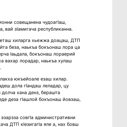
ионни совещанена чудоагӀаш,
а, вай зӀамигача республиканна.
кхеташ хиларга хьежжа доацаш, ДТП
ийта беза, наькъа бокъонаш лора ца
ерча Ӏаьдала, бокъонаш лораерий
ха вахар лорадар, наькъа хулаш
.
улакха юкъейоале езаш хилар.
адеш дола гӀандаш леладар, цу
 долча хана денз, берашта
еде деза гӀашлой бокъонаш йовзаш,
 эзарзза совгӀа административни
ча ДТП кӀезигагӀа яле а, нах бовш