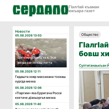
ГӀалгӀай къаман
юкъара газет
Новости
Общество
05.08.2026 13:03
ГӀалгӀа
бовш х
Ши кӏира совгӏа ха я, Эсо
вихьа саг лохаш латта
Султиганаькъан 
05.08.2026 12:11
Гидашта ховр массахана тохкаш
хургда мехка
05.08.2026 12:06
«Тӏаргим» яха Ерригача Россе
кхетаче дӏахьоргья мехка
05.08.2026 11:40