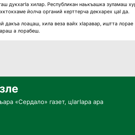
аш дукхагӀа хилар. Республикан наькъашка зуламаш ху
ехктокхаме йолча органий керттерча декхарех цаӀ да.
й дакъа лоацаш, хила веза вайх хӀаравар, иштта лорае
бараш а лорабеш.
язле
ара «Сердало» газет, цӀагӀара ара