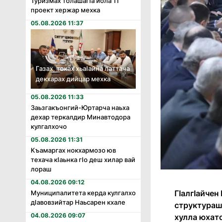
Туризмах толашагӏа йола 11
проект хержар мехка
05.08.2026 11:37
Газах, токах хьаӏайна латтача
декхарах дийцар мехка
05.08.2026 11:33
Заьзгакъонгий-Юртарча наьха
дехар теркалдир Минавтодора
кулгалхочо
05.08.2026 11:31
Къамаргах нокхармозо юв
техача кӏаьнка гӏо деш хилар вай
лораш
04.08.2026 09:12
ГӀалгӀайче
Муниципалитета керда кулгалхо
дӏавовзийтар Наьсарен кхале
структураш,
04.08.2026 09:07
хулла юхато