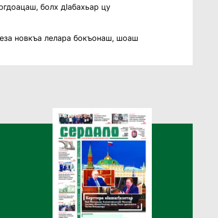
ргдоацаш, болх дӀабахьар цу
 еза новкъа лелара бокъонаш, шоаш