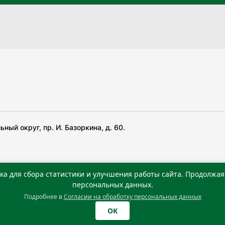
ный округ, пр. И. Базоркина, д. 60.
ка для сбора статистики и улучшения работы сайта. Продолжая 
 беча гIирсаштеи, цар дуккхача тайпаштеи тIахьожам
персональных данных.
Подробнее в
Согласии на обработку персональных данных
0 г. Учредитель: Государственное автономное учреждение
OK