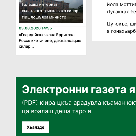
йола моттиг
Галашка интернат
хьалъярга хьажа ваха хилар
гӀулакхах б
гӏишлошъяра министр
Цу юкъе, ши
03.08.2026 14:55
а гонахьар
«Гвардейск» яхача Ерригача
Россе кхетачене, дакъа лоацаш
хилар...
Электронни газета 
(PDF) кӀира цкъа арадувла къаман юкъ
ца воалаш деша таро я
Хьаязде