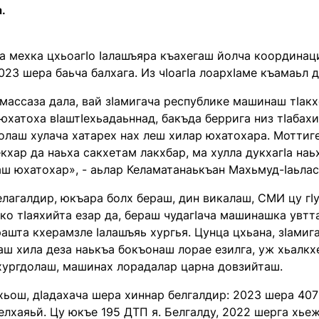
.
а мехка цхьоагӀо Ӏалашъяра къахегаш йолча координац
023 шера баьча балхага. Из чӀоагӀа лоархӀаме къамаьл д
 массаза дала, вай зӀамигача республике машинаш тӀа
юхатоха вӀаштӀехьадаьннад, бакъда беррига низ тӀабах
олаш хулача хатарех нах леш хилар юхатохара. Моттиг
кхар да наьха сакхетам лакхбар, ма хулла дукхагӀа наь
ш юхатохар», - аьлар Келаматанаькъан Махьмуд-Ӏаьлас
лагалдир, юкъара болх бераш, дин викалаш, СМИ цу гӀ
ко тӀаяхийта езар да, бераш чудагӀача машинашка увтт
ашта кхерамзле Ӏалашъяь хургья. Цунца цхьана, зӀамига
ш хила деза наькъа бокъонаш лорае езилга, уж хьалкх
хургдолаш, машинах лорадалар царна довзийташ.
хьош, дӀадахача шера хиннар белгалдир: 2023 шера 407
лхаяьй. Цу юкъе 195 ДТП я. Белгалду, 2022 шерга хьежа