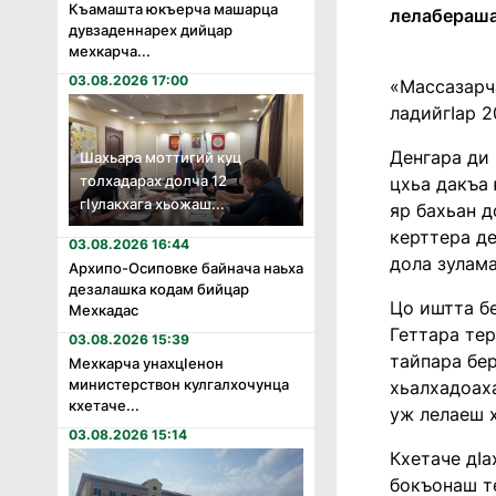
Къамашта юкъерча машарца
лелабераша
дувзаденнарех дийцар
мехкарча...
03.08.2026 17:00
«Массазарч
ладийгӀар 2
Денгара ди
Шахьара моттигий куц
толхадарах долча 12
цхьа дакъа 
гӏулакхага хьожаш...
яр бахьан д
керттера де
03.08.2026 16:44
дола зулама
Архипо-Осиповке байнача наьха
дезалашка кодам бийцар
Цо иштта бе
Мехкадас
Геттара тер
03.08.2026 15:39
тайпара бер
Мехкарча унахцӏенон
министерствон кулгалхочунца
хьалхадоаха
кхетаче...
уж лелаеш 
03.08.2026 15:14
Кхетаче дӀа
бокъонаш те