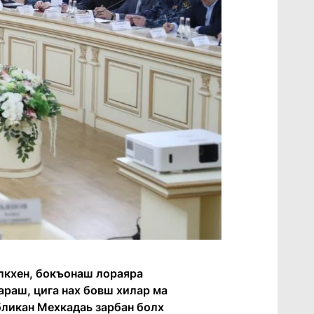
алкхен, бокъонаш лораяра
араш, цига нах бовш хилар ма
убликан Мехкадаь зарбан болх