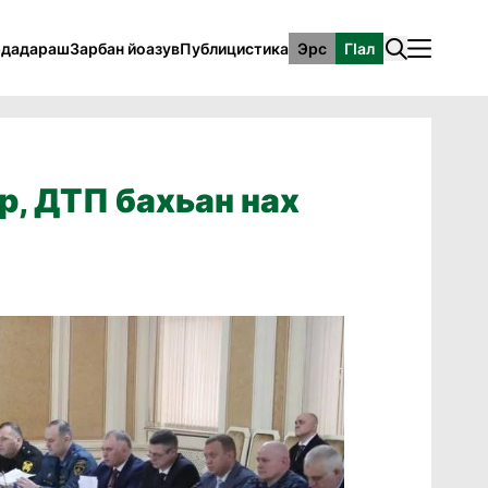
рдадараш
Зарбан йоазув
Публицистика
Эрс
ГӀал
р, ДТП бахьан нах