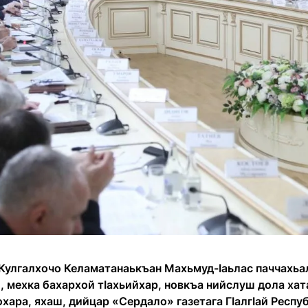
н Кулгалхочо Келаматанаькъан Махьмуд-Ӏаьлас паччахь
 мехка бахархой тӀахьийхар, новкъа нийслуш дола хат
хара, яхаш, дийцар «Сердало» газетага ГӀалгӀай Респ