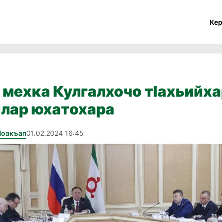
Ке
й мехка Кулгалхочо тӀахьийха
илар юхатохара
Йоакъап
01.02.2024 16:45