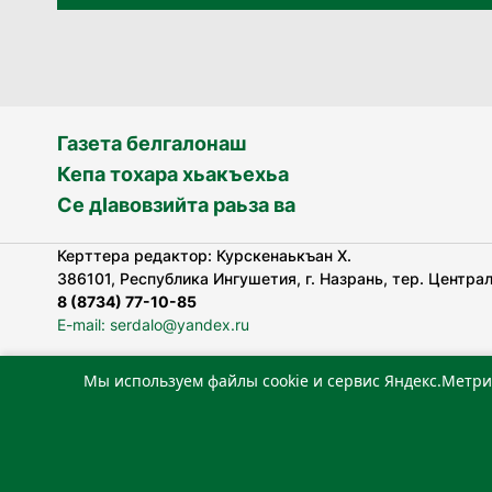
Газета белгалонаш
Кепа тохара хьакъехьа
Се дӀавовзийта раьза ва
Керттера редактор: Курскенаькъан Х.
386101, Республика Ингушетия, г. Назрань, тер. Централь
8 (8734) 77-10-85
E-mail: serdalo@yandex.ru
Мы используем файлы cookie и сервис Яндекс.Метри
«Сердало» газета арадувлар чIоагIдаьд бувзамеи, хоам
лоаттабеча Федеральни болхлоша (Роскомнадзор).
Реестровая запись СМИ: ЭЛ № ФС 77-78323 от 15.05.202
«Издательский дом «Сердало»