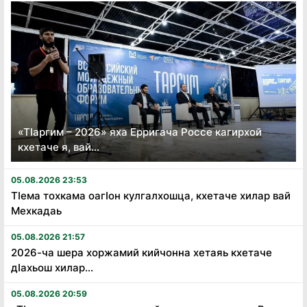
«Тӏаргим – 2026» яха Ерригача Россе кагирхой
кхетаче я, вай...
05.08.2026 23:53
Тӏема тохкама оагӏон кулгалхошца, кхетаче хилар вай
Мехкадаь
05.08.2026 21:57
2026-ча шера хоржамий кийчонна хетаяь кхетаче
дӏахьош хилар...
05.08.2026 20:59