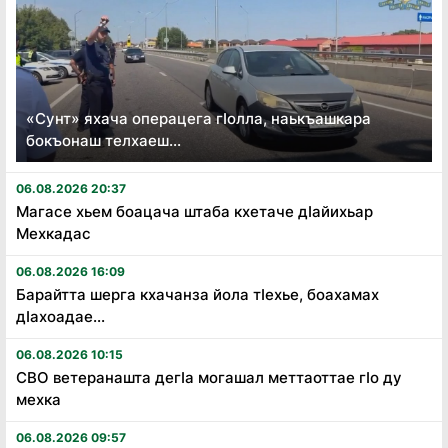
«Сунт» яхача операцега гӏолла, наькъашкара
бокъонаш телхаеш...
06.08.2026 20:37
Магасе хьем боацача штаба кхетаче дӏайихьар
Мехкадас
06.08.2026 16:09
Барайтта шерга кхачанза йола тӏехье, боахамах
дӏахоадае...
06.08.2026 10:15
СВО ветеранашта дегӏа могашал меттаоттае гӏо ду
мехка
06.08.2026 09:57