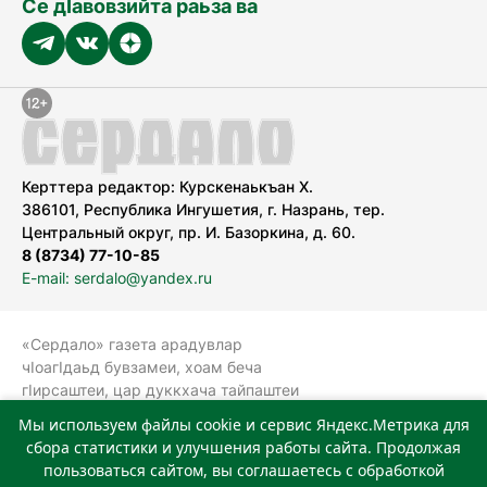
Се дӀавовзийта раьза ва
Керттера редактор: Курскенаькъан Х.
386101, Республика Ингушетия, г. Назрань, тер.
Центральный округ, пр. И. Базоркина, д. 60.
8 (8734) 77-10-85
E-mail: serdalo@yandex.ru
«Сердало» газета арадувлар
чIоагIдаьд бувзамеи, хоам беча
гIирсаштеи, цар дуккхача тайпаштеи
тIахьожам лоаттабеча Федеральни
Мы используем файлы cookie и сервис Яндекс.Метрика для
болхлоша (Роскомнадзор).
сбора статистики и улучшения работы сайта. Продолжая
Реестровая запись СМИ: ЭЛ № ФС 77-
пользоваться сайтом, вы соглашаетесь с обработкой
78323 от 15.05.2020 г. Учредитель: