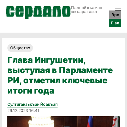
ГӀалгӀай къаман
юкъара газет
Эрс
ГӀал
Общество
Глава Ингушетии,
выступая в Парламенте
РИ, отметил ключевые
итоги года
Султиганаькъан Йоакъап
29.12.2023 16:41