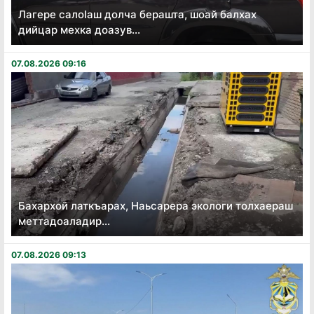
Лагере салоӏаш долча берашта, шоай балхах
дийцар мехка доазув...
07.08.2026 09:16
Бахархой латкъарах, Наьсарера экологи толхаераш
меттадоаладир...
07.08.2026 09:13