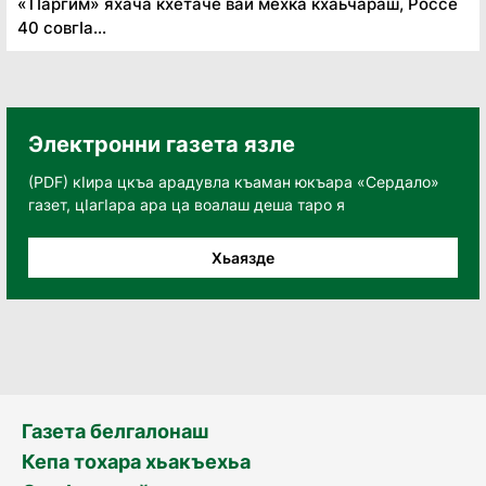
«Тӏаргим» яхача кхетаче вай мехка кхаьчараш, Россе
40 совгӏа...
Электронни газета язле
(PDF) кӀира цкъа арадувла къаман юкъара «Сердало»
газет, цӀагӀара ара ца воалаш деша таро я
Хьаязде
Газета белгалонаш
Кепа тохара хьакъехьа