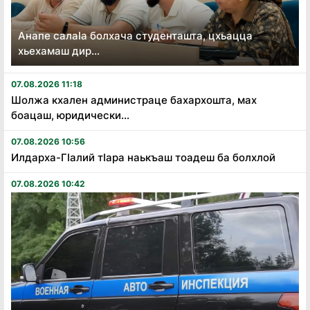
Анапе салаӏа болхача студенташта, цхьацца
хьехамаш дир...
07.08.2026 11:18
Шолжа кхален администраце бахархошта, мах
боацаш, юридически...
07.08.2026 10:56
Илдарха-Гӏалий тӏара наькъаш тоадеш ба болхлой
07.08.2026 10:42