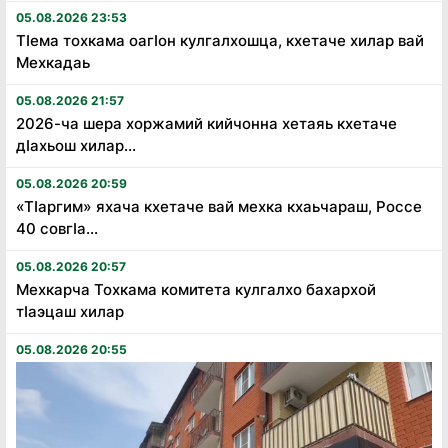
05.08.2026 23:53
Тӏема тохкама оагӏон кулгалхошца, кхетаче хилар вай
Мехкадаь
05.08.2026 21:57
2026-ча шера хоржамий кийчонна хетаяь кхетаче
дӏахьош хилар...
05.08.2026 20:59
«Тӏаргим» яхача кхетаче вай мехка кхаьчараш, Россе
40 совгӏа...
05.08.2026 20:57
Мехкарча Тохкама комитета кулгалхо бахархой
тӏаэцаш хилар
05.08.2026 20:55