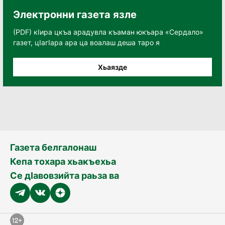
Электронни газета язле
(PDF) кӀира цкъа арадувла къаман юкъара «Сердало»
газет, цӀагӀара ара ца воалаш деша таро я
Хьаязде
Газета белгалонаш
Кепа тохара хьакъехьа
Се дӀавовзийта раьза ва