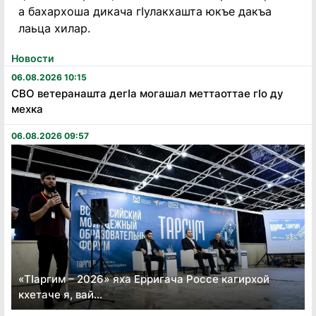
а бахархоша дикача гIулакхашта юкъе дакъа
лаьца хилар.
Новости
06.08.2026 10:15
СВО ветеранашта дегӏа могашал меттаоттае гӏо ду
мехка
06.08.2026 09:57
«Тӏаргим – 2026» яха Ерригача Россе кагирхой
кхетаче я, вай...