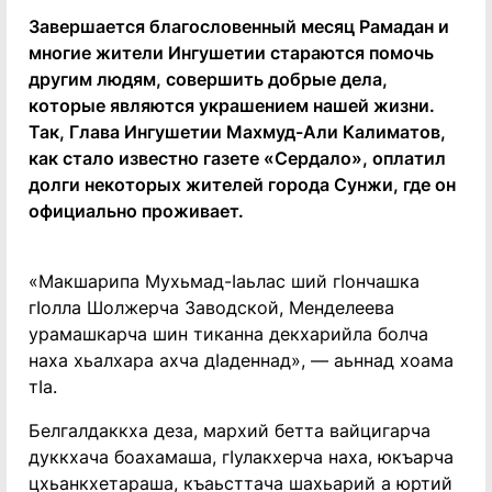
Завершается благословенный месяц Рамадан и
многие жители Ингушетии стараются помочь
другим людям, совершить добрые дела,
которые являются украшением нашей жизни.
Так, Глава Ингушетии Махмуд-Али Калиматов,
как стало известно газете «Сердало», оплатил
долги некоторых жителей города Сунжи, где он
официально проживает.
«Макшарипа Мухьмад-Iаьлас ший гIончашка
гIолла Шолжерча Заводской, Менделеева
урамашкарча шин тиканна декхарийла болча
наха хьалхара ахча дIаденнад», — аьннад хоама
тIа.
Белгалдаккха деза, мархий бетта вайцигарча
дуккхача боахамаша, гIулакхерча наха, юкъарча
цхьанкхетараша, къаьсттача шахьарий а юртий