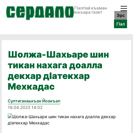
ГӀалгӀай къаман
юкъара газет
Эрс
ГӀал
Шолжа-Шахьаре шин
тикан нахага доалла
декхар дIатекхар
Мехкадас
Султиганаькъан Йоакъап
19.04.2023 14:02