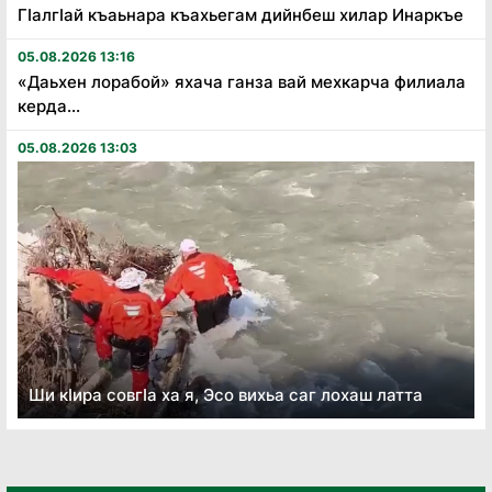
Гӏалгӏай къаьнара къахьегам дийнбеш хилар Инаркъе
05.08.2026 13:16
«Даьхен лорабой» яхача ганза вай мехкарча филиала
керда...
05.08.2026 13:03
Ши кӏира совгӏа ха я, Эсо вихьа саг лохаш латта