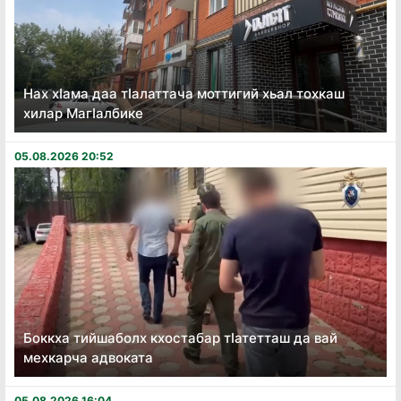
Нах хӏама даа тӏалаттача моттигий хьал тохкаш
хилар Магӏалбике
05.08.2026 20:52
Боккха тийшаболх кхостабар тӏатетташ да вай
мехкарча адвоката
05.08.2026 16:04