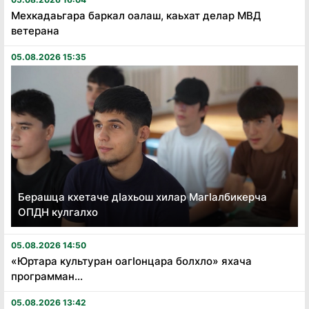
Мехкадаьгара баркал оалаш, каьхат делар МВД
ветерана
05.08.2026 15:35
Берашца кхетаче дӏахьош хилар Магӏалбикерча
ОПДН кулгалхо
05.08.2026 14:50
«Юртара культуран оагӏонцара болхло» яхача
программан...
05.08.2026 13:42