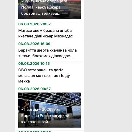
«Сунт» яхача операцега
гӏолла, наькъашкара
бокъонаш телхаеш...
06.08.2026 20:37
Магасе хьем боацача штаба
кхетаче дӏайихьар Мехкадас
06.08.2026 16:09
Барайтта шерга кхачанза йола
тӏехье, боахамах дӏахоадае...
06.08.2026 10:15
СВО ветеранашта дегӏа
могашал меттаоттае гӏо ду
мехка
06.08.2026 09:57
«Тӏаргим – 2026» яха
Ерригача Россе кагирхой
кхетаче я, вай...