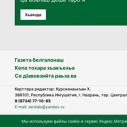
Хьаязде
Газета белгалонаш
Кепа тохара хьакъехьа
Се дӀавовзийта раьза ва
Керттера редактор: Курскенаькъан Х.
386101, Республика Ингушетия, г. Назрань, тер. Централь
8 (8734) 77-10-85
E-mail: serdalo@yandex.ru
Мы используем файлы cookie и сервис Яндекс.Метри
«Сердало» газета арадувлар чIоагIдаьд бувзамеи, хоам