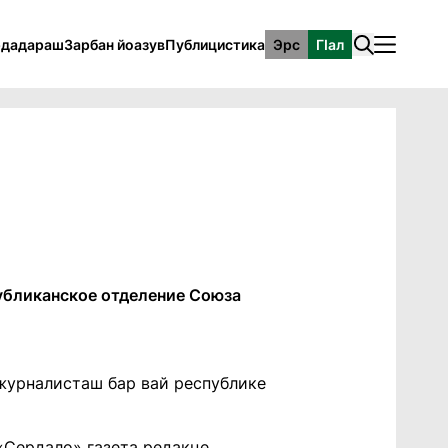
рдадараш
Зарбан йоазув
Публицистика
Эрс
ГӀал
публиканское отделение Союза
журналисташ бар вай республике
 «Сердало» газета редакце