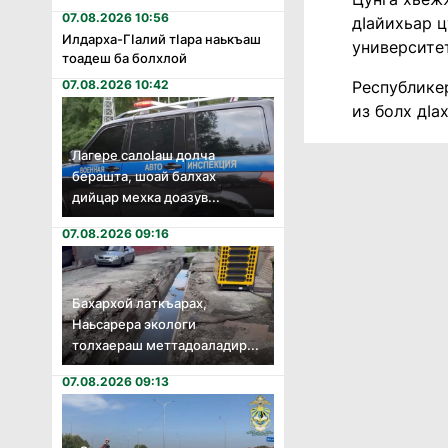
07.08.2026 10:56
дIайихьар ц
Илдарха-Гӏалий тӏара наькъаш
университе
тоадеш ба болхлой
Республике
07.08.2026 10:42
из болх дIа
Лагере салоӏаш долча
берашта, шоай балхах
дийцар мехка доазув...
07.08.2026 09:16
Бахархой латкъарах,
Наьсарера экологи
толхаераш меттадоаладир...
07.08.2026 09:13