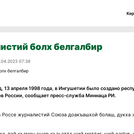
Ке
истий болх белгалбир
.04.2023 07:38
д, 13 апреля 1998 года, в Ингушетии было создано рес
в России, сообщает пресс-служба Миннаца РИ.
 Россе журналистий Союза доакъашхой болаш, дукха 
а, вай къаман эшар къаьстта ший моттиг, ший оагIув.