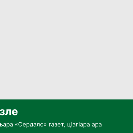
язле
ара «Сердало» газет, цӀагӀара ара