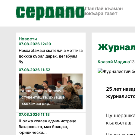
ГӀалгӀай къаман
юкъара газет
Новости
07.08.2026 12:20
Журнал
Наьха хӏамаш хьателача моттига
доккха къоал дарах, дегабуам
Коазой Мадина
13
бу...
07.08.2026 11:52
25 лет наза
Анапе салаӏа болхача
журналисто
студенташта, цхьацца
хьехамаш дир...
07.08.2026 11:18
Цу шерашка
Шолжа кхален администраце
къахьегаш.
бахархошта, мах боацаш,
юридически...
Цунга хьежж