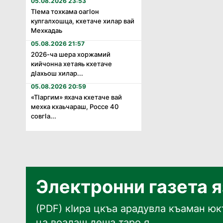
05.08.2026 23:53
Тӏема тохкама оагӏон
кулгалхошца, кхетаче хилар вай
Мехкадаь
05.08.2026 21:57
2026-ча шера хоржамий
кийчонна хетаяь кхетаче
дӏахьош хилар...
05.08.2026 20:59
«Тӏаргим» яхача кхетаче вай
мехка кхаьчараш, Россе 40
совгӏа...
Электронни газета 
(PDF) кӀира цкъа арадувла къаман юкъ
ца воалаш деша таро я