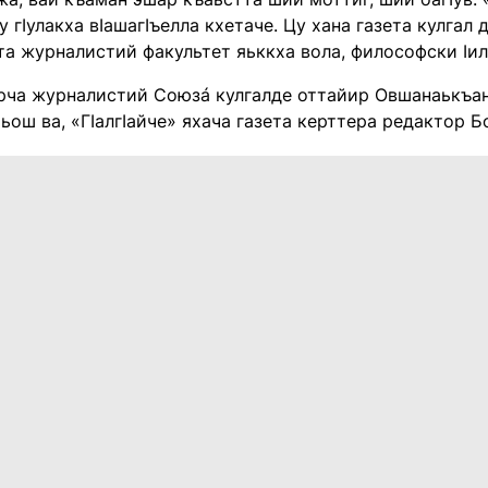
у гIулакха вIашагIъелла кхетаче. Цу хана газета кулгал
та журналистий факультет яьккха вола, философски Iи
рча журналистий Союзá кулгалде оттайир Овшанаькъан
хьош ва, «ГIалгIайче» яхача газета керттера редактор 