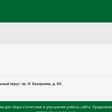
ный округ, пр. И. Базоркина, д. 60.
ка для сбора статистики и улучшения работы сайта. Продолжая 
 беча гIирсаштеи, цар дуккхача тайпаштеи тIахьожам