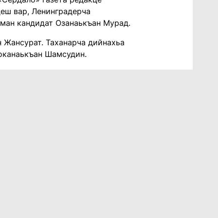
 деш вар, Ленинградерча
лман кандидат Озанаькъан Мурад.
 Жансурат. Таханарча дийнахьа
Боканаькъан Шамсудин.