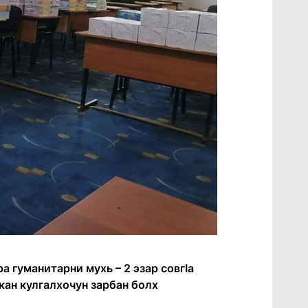
а гуманитарни мухь – 2 эзар совгӀа
кан кулгалхочун зарбан болх