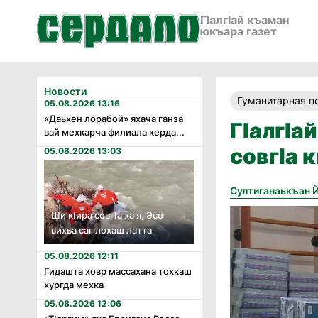
ГӀалгӀай къаман
юкъара газет
Новости
Гуманитарная 
05.08.2026 13:16
«Даьхен лорабой» яхача ганза
ГӀалгӀа
вай мехкарча филиала керда...
совгӀа 
05.08.2026 13:03
Султиганаькъан 
Ши кӏира совгӏа ха я, Эсо
вихьа саг лохаш латта
05.08.2026 12:11
Гидашта ховр массахана тохкаш
хургда мехка
05.08.2026 12:06