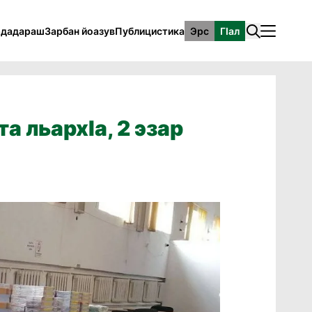
рдадараш
Зарбан йоазув
Публицистика
Эрс
ГӀал
а льархӀа, 2 эзар