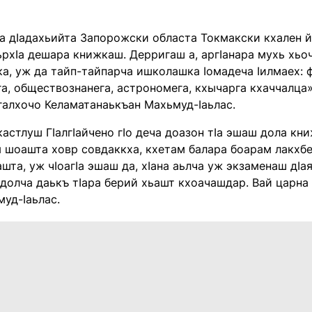
а дӀадахьийта Запорожски областа Токмакски кхален й
рхӀа дешара книжкаш. Дерригаш а, аргӀанара мухь хьо
а, уж да тайп-тайпарча ишколашка Ӏомадеча Ӏилмаех: 
а, обществознанега, астрономега, кхычарга кхаччалца»,
лгалхочо Келаматанаькъан Махьмуд-Ӏаьлас.
кастлуш ГӀалгӀайчено гӀо деча доазон тӀа эшаш дола кн
я шоашта ховр совдаккха, кхетам балара боарам лакхбе
ашта, уж чӀоагӀа эшаш да, хӀана аьлча уж экзаменаш дӀа
 долча даькъ тӀара берий хьашт кхоачашдар. Вай царна
уд-Ӏаьлас.