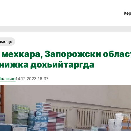
Ке
помощь
й мехкара, Запорожски област
книжка дохьийтаргда
Йоакъап
14.12.2023 16:37