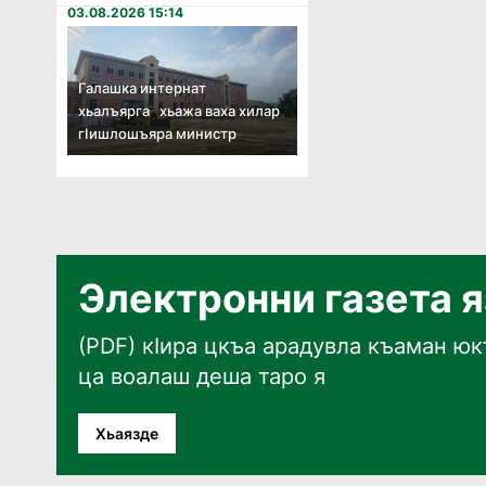
03.08.2026 15:14
Галашка интернат
хьалъярга хьажа ваха хилар
гӏишлошъяра министр
Электронни газета 
(PDF) кӀира цкъа арадувла къаман юкъ
ца воалаш деша таро я
Хьаязде