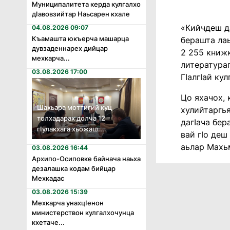
Муниципалитета керда кулгалхо
дӏавовзийтар Наьсарен кхале
«Кийчдеш д
04.08.2026 09:07
Къамашта юкъерча машарца
берашта лаь
дувзаденнарех дийцар
2 255 книжк
мехкарча...
литератураг
03.08.2026 17:00
ГӀалгӀай ку
Цо яхачох, 
Шахьара моттигий куц
хулийтаргь
толхадарах долча 12
дагӀача бер
гӏулакхага хьожаш...
вай гӀо деш
аьлар Махьм
03.08.2026 16:44
Архипо-Осиповке байнача наьха
дезалашка кодам бийцар
Мехкадас
03.08.2026 15:39
Мехкарча унахцӏенон
министерствон кулгалхочунца
кхетаче...