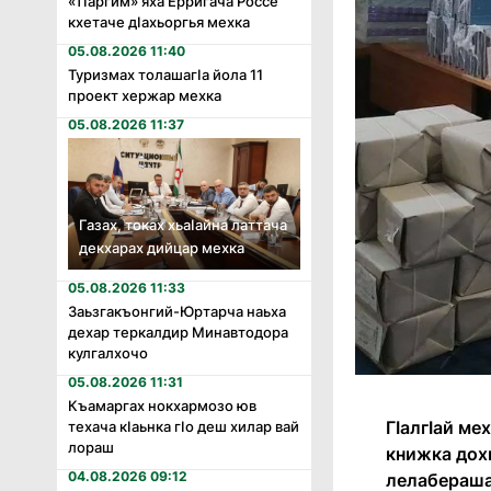
«Тӏаргим» яха Ерригача Россе
кхетаче дӏахьоргья мехка
05.08.2026 11:40
Туризмах толашагӏа йола 11
проект хержар мехка
05.08.2026 11:37
Газах, токах хьаӏайна латтача
декхарах дийцар мехка
05.08.2026 11:33
Заьзгакъонгий-Юртарча наьха
дехар теркалдир Минавтодора
кулгалхочо
05.08.2026 11:31
Къамаргах нокхармозо юв
ГӏалгӀай ме
техача кӏаьнка гӏо деш хилар вай
лораш
книжка дохь
04.08.2026 09:12
лелабераша