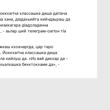
оккхагӀча классашка деша дагӀача
ча хана, дӀадахьийта кийчдаьраш да
физикагара дӀадоладенна
 - аьлар ший телеграм-оагӀон тӀа
ижкаш кхоачаргда, цар таро
. ЙоккхагӀча классашка деша
яла кийлуш да. «Из вай декхар да -
 хьалхашка бехктокхаме да», -