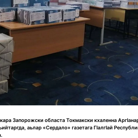
хкара Запорожски областа Токмакски кхаленна АргӀанар
ийтаргда, аьлар «Сердало» газетага ГӀалгӀай Республи
.