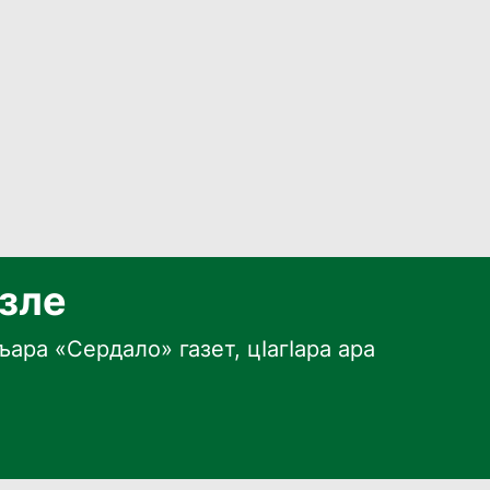
язле
ара «Сердало» газет, цӀагӀара ара