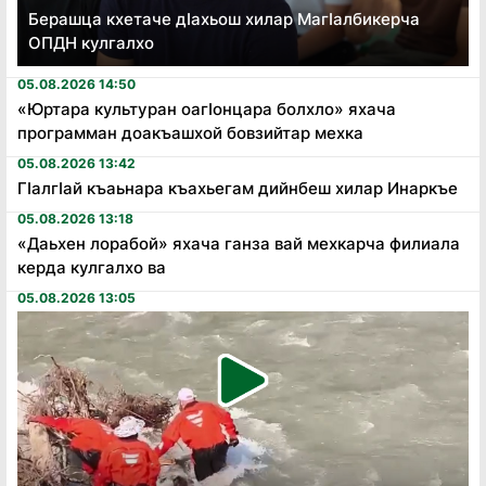
Берашца кхетаче дӏахьош хилар Магӏалбикерча
ОПДН кулгалхо
05.08.2026 14:50
«Юртара культуран оагӏонцара болхло» яхача
программан доакъашхой бовзийтар мехка
05.08.2026 13:42
Гӏалгӏай къаьнара къахьегам дийнбеш хилар Инаркъе
05.08.2026 13:18
«Даьхен лорабой» яхача ганза вай мехкарча филиала
керда кулгалхо ва
05.08.2026 13:05