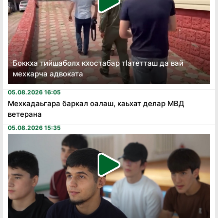
Боккха тийшаболх кхостабар тӏатетташ да вай
мехкарча адвоката
05.08.2026 16:05
Мехкадаьгара баркал оалаш, каьхат делар МВД
ветерана
05.08.2026 15:35