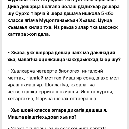
Дика дешарца белгала йолаш дӏадихьар дешара
шу Сурхо тӏарча 9 шера дешача ишкола 5 «б»
классе ягӏача Муцолганаькъан Хьавас. Цунца
къамаьл хилар тха. Из раьза хилар тха массехк
хаттара жоп дала.
- Хьава, укх шерара дешар чакх ма даьннадий
хьа, малагӏча оценкашца чакхдаьккхад ӏа ер шу?
- Хьалхарча четверте биологех, ингалсий
меттах, гӏалгӏай меттах йиаш яр сона, дӏахо мел
яраш пхиаш яр. Шоллагӏча, кхоалагӏча
четверташка ерригаш пхиаш я. Иштта хургья,
хетаргахьа, бӏарчча шерах оттаераш а.
- Хьо шоай классе эггара дикагӏа дешаш я.
Мишта вӏаштӏехьдоал хьа из?
- Урока тӏа ягӏаш, аз хьехархочунга лерттӏа