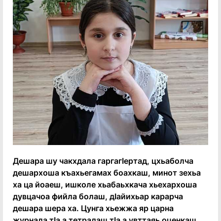
Дешара шу чакхдала гаргагӏертад, цхьаболча
дешархоша къахьегамах боахкаш, минот зехьа
ха ца йоаеш, ишколе хьабаьхкача хьехархоша
дувцачоа фийла болаш, дӏайихьар карарча
дешара шера ха. Цунга хьежжа яр царна
журнала тӏа а тетрадаш тӏа а увттаяь оценкаш.