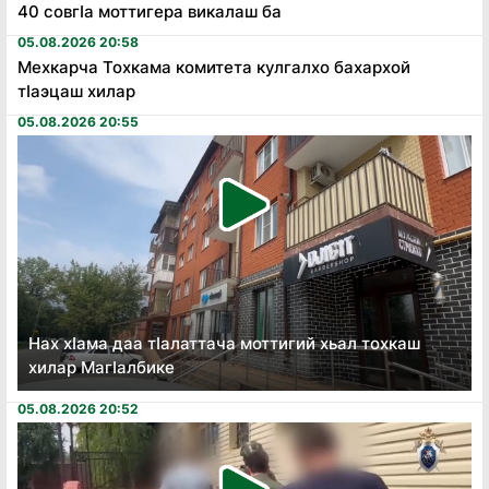
40 совгӏа моттигера викалаш ба
05.08.2026 20:58
Мехкарча Тохкама комитета кулгалхо бахархой
тӏаэцаш хилар
05.08.2026 20:55
Нах хӏама даа тӏалаттача моттигий хьал тохкаш
хилар Магӏалбике
05.08.2026 20:52