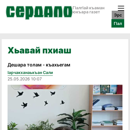
ГӀалгӀай къаман
юкъара газет
Эрс
ГӀал
Хьавай пхиаш
Дешара толам - къахьегам
Ӏарчакханаькъан Сали
25.05.2026 10:07