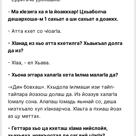
-
Ма кӏезига ха я ӏа йоаккхар! Цхьаболча
дешархоша-м 1 сахьат а ши сахьат а доаккх.
- Атта кхет со чӏоагӏа.
- Хӏанад из хьо атта кхетилга? Хьаькъал долга
да из?
- Хӏаа, - ел Хьава.
- Хьона эггара халагӏа хета ӏилма малагӏа да?
-«Дин бовхаш». Кхыдола ӏилмаши изи тайп-
тайпара йоазош долаш да. Из йоазув халагӏа
ӏомалу сона. Алапаш ӏомадь яьннай со, деша
низткъало хул хӏанзарчоа. Хӏаьта а пхиаш йоах
аз цу меттах.
- Геттара хьо ца кхеташ хӏама нийслойя,
хьахьеха, новкъостал де саг вий цӏагӏа?