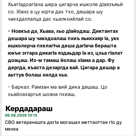
Хьатӏадоагӏача шера цигарча ишколе дӏаязъяьй
со. Хӏанз а цу юрта дах тхо, дешара шу
чакхдаллалца дас хьалкхийлай со.
- Новкъа да, Хьава, хьо дӏайодаш. Диктантах
дешара шу чакхдоалаш пхиъ яьккхаяр ӏа, укх
ишколерча пхелагӏча деша дагӏача берашта
юкъе эггара дикагӏа яздаьдар ӏа из, цхьа гӏалат
доацаш. Из-м тамаш йолаш хӏама а дар. Фу
дергда, къаста дезаргда вай. Цигара дешар а
аьттув болаш хилда хьа.
- Баркал. Рамзан ма вий дика дешаш. Цо
хьайоахаргья шоана пхиаш.
Кердадараш
06.08.2026 10:15
СВО ветеранашта дегӏа могашал меттаоттае гӏо ду
мехка