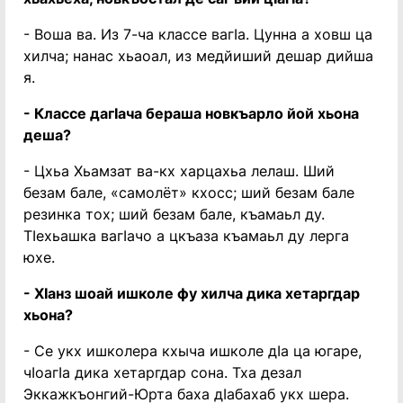
- Воша ва. Из 7-ча классе вагӏа. Цунна а ховш ца
хилча; нанас хьаоал, из медйиший дешар дийша
я.
- Классе дагӏача бераша новкъарло йой хьона
деша?
- Цхьа Хьамзат ва-кх харцахьа лелаш. Ший
безам бале, «самолёт» кхосс; ший безам бале
резинка тох; ший безам бале, къамаьл ду.
Тӏехьашка вагӏачо а цкъаза къамаьл ду лерга
юхе.
- Хӏанз шоай ишколе фу хилча дика хетаргдар
хьона?
- Се укх ишколера кхыча ишколе дӏа ца югаре,
чӏоагӏа дика хетаргдар сона. Тха дезал
Эккажкъонгий-Юрта баха дӏабахаб укх шера.