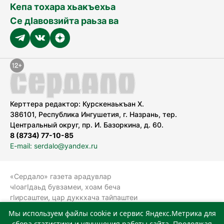
Кепа тохара хьакъехьа
Се дӀавовзийта раьза ва
Керттера редактор: Курскенаькъан Х.
386101, Республика Ингушетия, г. Назрань, тер.
Центральный округ, пр. И. Базоркина, д. 60.
8 (8734) 77-10-85
E-mail: serdalo@yandex.ru
«Сердало» газета арадувлар
чIоагIдаьд бувзамеи, хоам беча
гIирсаштеи, цар дуккхача тайпаштеи
тIахьожам лоаттабеча Федеральни
Мы используем файлы cookie и сервис Яндекс.Метрика для
болхлоша (Роскомнадзор).
сбора статистики и улучшения работы сайта. Продолжая