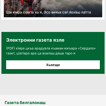
Ши кӏира совгӏа ха я, Эсо вихьа саг лохаш латта
Электронни газета язле
(PDF) кӀира цкъа арадувла къаман юкъара «Сердало»
газет, цӀагӀара ара ца воалаш деша таро я
Хьаязде
Газета белгалонаш