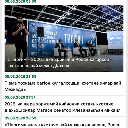
06.08.2026 09:59
«Тӏаргим – 2026» яха Ерригача Россе кагирхой
кхетаче я, вай мехка дӏахьош
05.08.2026 23:53
Тӏема тохкама оагӏон кулгалхошца, кхетаче хилар вай
Мехкадаь
05.08.2026 21:57
2026-ча шера хоржамий кийчонна хетаяь кхетаче
дӏахьош хилар Магасе сенатор Илезанаькъан Микаил
05.08.2026 20:59
«Тӏаргим» яхача кхетаче вай мехка кхаьчараш, Россе