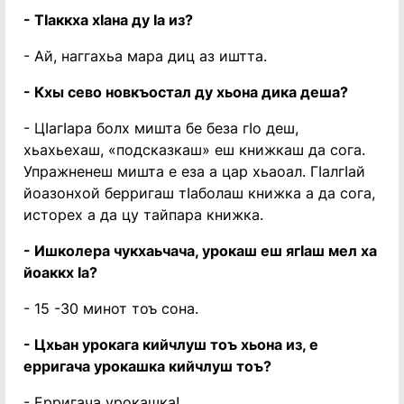
- Тӏаккха хӏана ду ӏа из?
- Ай, наггахьа мара диц аз иштта.
- Кхы сево новкъостал ду хьона дика деша?
- Цӏагӏара болх мишта бе беза гӏо деш,
хьахьехаш, «подсказкаш» еш книжкаш да сога.
Упражненеш мишта е еза а цар хьаоал. Гӏалгӏай
йоазонхой берригаш тӏаболаш книжка а да сога,
исторех а да цу тайпара книжка.
- Ишколера чукхаьчача, урокаш еш ягӏаш мел ха
йоаккх ӏа?
- 15 -30 минот тоъ сона.
- Цхьан урокага кийчлуш тоъ хьона из, е
ерригача урокашка кийчлуш тоъ?
- Ерригача урокашка!