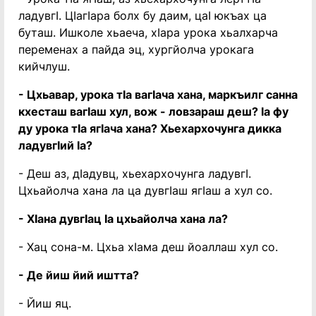
ладувгӏ. Цӏагӏара болх бу даим, цаӏ юкъах ца
буташ. Ишколе хьаеча, хӏара урока хьалхарча
переменах а пайда эц, хургйолча урокага
кийчлуш.
- Цхьавар, урока тӏа вагӏача хана, маркъилг санна
кхесташ вагӏаш хул, вож - ловзараш деш? ӏа фу
ду урока тӏа ягӏача хана? Хьехархочунга дикка
ладувгӏий ӏа?
- Деш аз, дӏадувц, хьехархочунга ладувгӏ.
Цхьайолча хана ла ца дувгӏаш ягӏаш а хул со.
- Хӏана дувгӏац ӏа цхьайолча хана ла?
- Хац сона-м. Цхьа хӏама деш йоаллаш хул со.
- Де йиш йий иштта?
- Йиш яц.