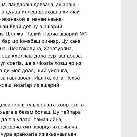
денз, пандараш довзача, ашараш
ш а цунца иллеш доахаш а хиннай
 ноанахой а, нанеи наьна-
ай Евай дег чу а ашарий
нз, Шолжа-Гӏалий тӏарча ашарий №1
бар цо ӏомабеш хиннар. Цу хана
на, Шестаковича, Хачатуряна,
царца кхоллаш дола сурташ довза.
л совгӏа, ше а чӏоагӏа ловш яр из
ра ди мел доал, ший уйланга,
а гаьнавоал. Иштта, кога тӏехьа
кхаш, йоагӏар из ашарий
деша ловш хул, шоашта ховр кхы а
хьега а безам болаш. Цу тайпара
 да тӏа уллар тамашийна,
ла додача хин ашарца яхьеяьлча
 чура арайоагӏа Ужахьанаькъан