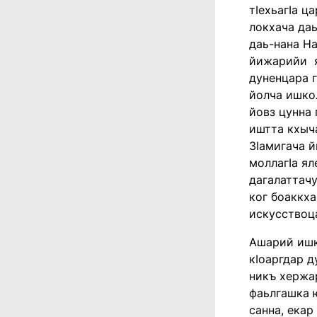
тӏехьагӏа ц
локхача даь
даь-нана На
йижарийи я
дуненцара г
йолча ишко
йовз цунна
иштта кхыча
Зӏамигача й
моллагӏа ял
дагалаттачу
ког боаккха
искусствоца
Ашарий ишко
кӏоаргдар д
никъ хержар
фаьлгашка ю
санна, екар