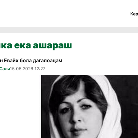
Ке
ка ека ашараш
н Евайх бола дагалоацам
 Сали
15.06.2026 12:27