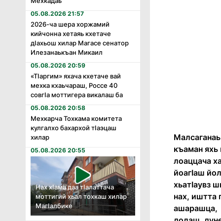
Мехкадаь
05.08.2026 21:57
2026-ча шера хоржамий
кийчонна хетаяь кхетаче
дӏахьош хилар Магасе сенатор
Илезанаькъан Микаил
05.08.2026 20:59
«Тӏаргим» яхача кхетаче вай
мехка кхаьчараш, Россе 40
совгӏа моттигера викалаш ба
05.08.2026 20:58
Мехкарча Тохкама комитета
кулгалхо бахархой тӏаэцаш
Малсаганаьк
хилар
къаман яхь 
05.08.2026 20:55
лоаццача ха
йоагӏаш йол
хьатӏаувз ш
Нах хӏама даа тӏалаттача
нах, иштта 
моттигий хьал тохкаш хилар
Магӏалбике
ашарашца, ц
долаш, дуне