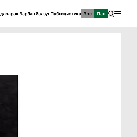
рдадараш
Зарбан йоазув
Публицистика
Эрс
ГӀал