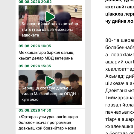
05.08.2026 20:52
кхетаяйташ.
цӏаккха лер
чу дийна ло
Боккха тийшаболх кхостабар
тӏатетташ да вай мехкарча
адвоката
80-гӏа шера
05.08.2026 16:05
болабеннаба
Мехкадаьгара баркал оалаш,
а лоархӏаме
каьхат делар МВД ветерана
ашарий оагӏ
05.08.2026 15:35
хьаллоатта
Ахьмад; ди
цӏихезача а
Берашца кхетаче дӏахьош
Дзейтанаьк
хилар Магӏалбикерча ОПДН
Тиймарзанаь
кулгалхо
говзал йола
05.08.2026 14:50
паччахьалк
«Юртара культуран оагӏонцара
тӏарча аша
болхло» яхача программан
кхаленашка
доакъашхой бовзийтар мехка
а белгала я