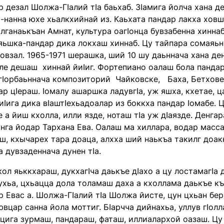
ар дезал Шолжа-Гӏалий тӏа баьхаб. Зӏамига йолча хана 
-нанна юхе хьалкхийнай из. Каьхата пандар лакха хов
лганаькъан Амнат, культура оагӏонца бувзабенна хиннаб
ьшка-пандар дика локхаш хиннаб. Цу тайпара сомаяьнн
овзал. 1965-1971 шерашка, ший 10 шу даьннача хана де
ле дешаш хиннай йиӏиг. Фортепиано оалаш бола пандар 
 гӏорбаьннача композиторий Чайковске, Баха, Бетхове
р цӏераш. ӏомалу ашаршка ладувгӏа, уж яшха, кхетае, 
иӏига дика вӏаштӏехьадоалар из боккха пандар ӏомабе. Цу
е а йиш кхолла, илли язде, ноташ тӏа уж дӏаязде. Денга
нга йодар Тархана Ева. Оалаш ма хиллара, водар массаз
ш, кхычарех тара доаца, алхха ший наькъа такилг доак
 дувзаденнача дунен тӏа.
л яьккхараш, дукхагӏча даькъе дӏахо а цу лостамагӏа 
ухьа, цхьацца дола толамаш даха а кхоллама даькъе къ
 Евас а. Шолжа-Гӏалий тӏа Шолжа йисте, цун цхьан бер
вцар санна йола моттиг. Бӏарчча дийнахьа, уллув гӏол
 цига зурмаш, пандараш, фаташ, иллиалархой оазаш. Цу