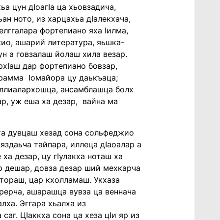
ьа цун дӏоагӏа ца хьовзадича,
ан ното, из харцахьа дӏалекхача,
елггалара фортепиано яха ӏилма,
ио, ашарий литература, яьшка-
ун а говзалаш йолаш хила везар.
рхӏаш дар фортепиано бовзар,
грамма ӏомайора цу даькъаца;
 иллиалархошца, ансамблашца болх
ар, уж еша ха дезар, вайна ма
та дувцаш хезад сона сольфеджио
аяздаьча тайпара, иллеца дӏаоалар а
ха дезар, цу гӏулакха ноташ ха
ар дешар, довза дезар ший мехкарча
итораш, цар кхолламаш. Укхаза
арерча, ашарашца вувза ца веннача
лха. Эггара хьалха из
аг. Цӏаккха сона ца хеза цӏи яр из