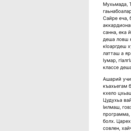
Мухьмада, Т
гаьнабоалар
Сайре еча, 
аккардионаш
санна, ека 
деша ловш я
кӏоаргдеш х
латташ а яр
ӏумар, гӏал
классе деш
Ашарий учил
къахьегам б
кхело цхьац
Цудухьа ва
ӏилмаш, гов
программа, 
болх. Царех
совлен, хай