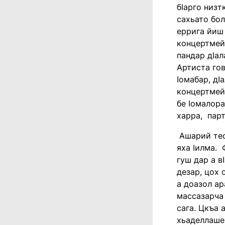
бӏарго низт
сахьато бол
еррига йиш 
концертмей
пандар дӏал
Артиста гов
ӏомабар, дӏ
концертмейс
бе ӏомалора
харра, парт
Ашарий тео
яха ӏилма. 
гуш дар а в
дезар, цох 
а доазол ар
массазарча 
сага. Цкъа 
хьаделлашех