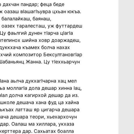
 дахчан пандар; феца беде
ж оазаш вӏашагӏъувра цхьан юкъа.
, балалайкаш, баянаш,
а оазех таралесташ, уж футтардеш
у фаьлгий дунен тӏарча цӏагӏа
фортепинох шийна ховр доаржадеш,
 дуккхача къамех болча нахах
охчий композитор Бексултановгӏар
 Шабаньянц Жанна. Цу тӏеххьарчун
ӏана аьлча дукхагӏчарна хац мел
ьа моллагӏа дола дешар хинна ӏац,
ӏал долча кагирхой дешар да из.
ишколе дешача хана фуд ца хайна
аькъах латташ яр цигарча дешара
нача дешара теори, хьехархочун
 дар. Оалаш ма хиллара, укхаза
керттера дар. Сахьатах боалла