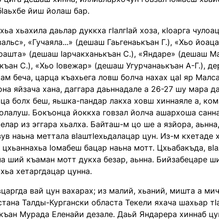
бӏаьхбе йиш йолаш бар.
хьа хьахила даьлар дуккха гӏалгӏай хоза, кӏоарга чуло
альс», «Гучаяла...» (дешаш Гаьгенаькъан Г.), «Хьо йоа
рашта» (дешаш ӏарчакханькъан С.), «Яндаре» (дешаш М
къан С.), «Хьо ӏовежар» (дешаш Угурчанаькъан А-Г.), 
ам беча, царца къахьега ловш болча нахах цаӏ яр Малса
она яйзача хана, даггара даьннадале а 26-27 шу мара д
ца болх беш, яьшка-пандар лакха ховш хиннаяле а, ком
олалуш. Бокъонца йоккха говзал йолча ашархоша санна
елар из эггара хьалха. Байташ-м цо ше а язйора, аьнна,
зув наьна меттала вӏаштӏехьдалацар цун. Из-м кхетаде 
 цхьаннахьа ӏомабеш бацар наьна мотт. Цхьабакъда, вӏ
на ший къаман мотт дукха безар, аьнна. Бийзабецаре ш
хьа хетаргдацар цунна.
вцаргда вай цун вахарах; из малий, хьаний, мишта а ми
тана Талды-Кургански областа Текели яхача шахьар тӏ
къан Мурада Еленайи дезале. Даьй Яндарера хиннаб цун