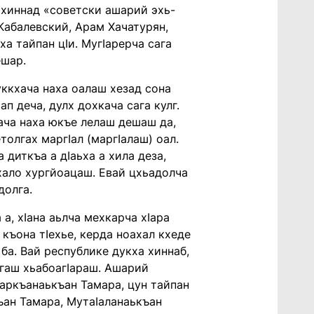
 хиннад «советски ашарий эхь-
Кабалевский, Арам Хачатурян,
а тайпан цӏи. Мугӏарерча сага
ешар.
Дуккхача наха оалаш хезад сона
ап деча, дулх дохкача сага кулг.
ача наха юкъе лелаш дешаш да,
олгах маргӏал (маргӏалаш) оал.
 диткъа а дӏаьха а хила деза,
 хало хургйоацаш. Евай цхьадолча
долга.
а, хӏана аьлча мехкарча хӏара
къона тӏехье, керда ноахал кхеде
ба. Вай республике дукха хиннаб,
егаш хьабоагӏараш. Ашарий
наркъанаькъан Тамара, цун тайпан
ан Тамара, Мутаӏаланаькъан