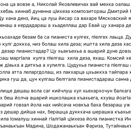
Сона ца вовзе а, Николай Яковлевичах вай мехка оалаш
кхебаь хиннаб дуненна цӏихеза композитораш Дмитрий 
у хана денз, йиц ца луш йисар са вахаре Мясковский ях
ленаш а кердадараш а хьаделлаш дар Евай цу ханара д
хьоахаде безам ба са пианиста кулгех, пӏелгех лаьца. 
 кулг доккха, низ болаш хила деза; иштта хила деза хас
 дезар пианистадар? Цу хьакъехьа а ашарий дуне довз
аш маргӏала кулга пӏелгаш хила деза, яхаш. Комсий хет
ж дӏаьха а диткъа а хулилга. Цудухьа пианиста пӏелгаш а
ӏолла атта леларгдолаш, из лакхарца цхьаккха тайпара
дика гуш да, цун кулгаш белггала пианистадараш санна 
ище дешаш вола саг кийчлуш хул хьехархочун балхага 
х беш йолча ашарий ишколашка къахьега, кхувш йоагӏа 
арий говзал йола нах нийсача новкъа баха безараш уж 
 из дешар дийша нах, берашца дуккхача шерашка къахь
ила ӏомалуш хиннай гӏалгӏай цӏихеза йола пианистка И
ъанаькъан Мадина, Шодажанаькъан Фариза, Тутайнаькъ