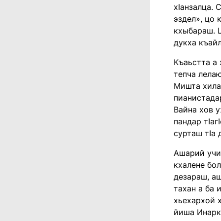
хӏанзалца. 
эздел», цо 
кхыбараш. Ц
дукха къай
Къаьстта а 
тепча лелаю
Мишта хила
пианистадар
Вайна хов у
пандар тӏаг
сурташ тӏа 
Ашарий учил
кхалене бол
дезараш, аш
тахан а ба
хьехархой х
йиша Инарк