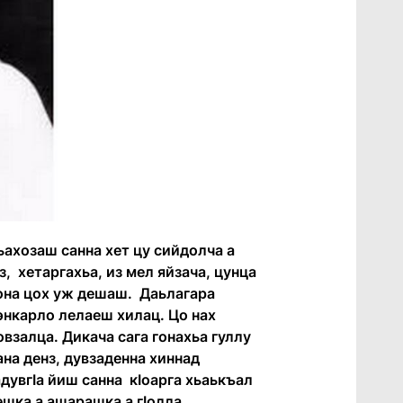
ьахозаш санна хет цу сийдолча а
з, хетаргахьа, из мел яйзача, цунца
 сона цох уж дешаш. Даьлагара
 энкарло лелаеш хилац. Цо нах
взалца. Дикача сага гонахьа гуллу
ана денз, дувзаденна хиннад
дувгӏа йиш санна кӏоарга хьаькъал
ешка а ашарашка а гӏолла