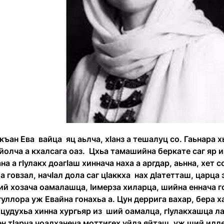
ъан Ева вайца яц аьлча, хӏанз а тешалуц со. Гаьнара х
йолча а кхалсага оаз. Цхьа тамашийна беркате саг яр и
на а гӏулакх доагӏаш хиннача наха а аргдар, аьнна, хет
а говзал, начӏал дола саг цӏаккха нах дӏатетташ, царца
ий хозача оамалашца, ӏимерза хиларца, шийна еннача го
гуллора уж Евайна гонахьа а. Цун деррига вахар, бера х
удухьа хинна хургьяр из ший оамалца, гӏулакхашца ла
н тӏарча чоалханеча моттигех уйла яйташ, уж ший илл