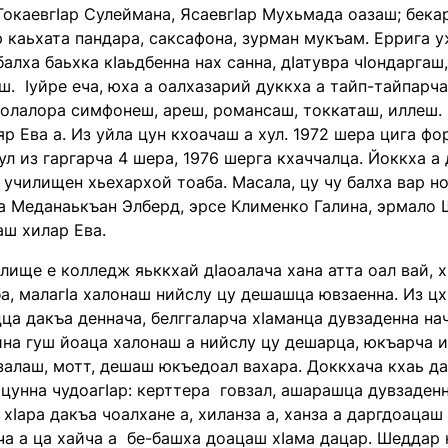
окаевгӏар Сулеймана, Ясаевгӏар Мухьмада оазаш; бекар
 каьхата пандара, саксафона, зурман мукъам. Еррига у
балха баьхка кӏаьдбенна нах санна, дӏатувра чӏондаргаш
. ӏуйре еча, юха а оалхазарий дуккха а тайп-тайпарч
йолалора симфонеш, ареш, романсаш, токкаташ, иллеш. Ц
р Ева а. Из уйла цун кхоачаш а хул. 1972 шера цига 
ул из гаргарча 4 шера, 1976 шерга кхаччалца. Йоккха а
 училищен хьехархой тоаба. Масала, цу чу балха вар н
гӏа Меданаькъан Элберд, эрсе Клименко Галина, эрмало
аш хилар Ева.
ище е колледж яьккхай дӏаоалача хана атта оал вай, х
а, малагӏа халонаш нийслу цу дешашца ювзаенна. Из цх
ца дакъа деннача, белггаларча хӏаманца дувзаденна нач
йна гуш йоаца халонаш а нийслу цу дешарца, юкъарча 
залаш, мотт, дешаш юкъедоал вахара. Доккхача кхаь д
цунна чудоагӏар: керттера говзал, ашарашца дувзаден
 хӏара дакъа чоалхане а, хиланза а, ханза а даргдоацаш
ча а ца хайча а бе-башха доацаш хӏама дацар. Шеддар 