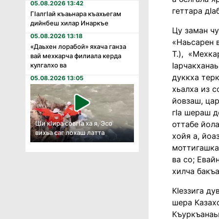
05.08.2026 13:42
геттара дӏа
Гӏалгӏай къаьнара къахьегам
дийнбеш хилар Инаркъе
Цу заман чу
05.08.2026 13:18
«Наьсарен в
«Даьхен лорабой» яхача ганза
Т.), «Мехка
вай мехкарча филиала керда
ӏарчакханаь
кулгалхо ва
дуккха терк
05.08.2026 13:05
хьалха из с
йовзаш, цар
гӏа шераш д
оттабе йола
Ши кӏира совгӏа ха я, Эсо
вихьа саг лохаш латта
хойя а, йоа
моттигашка
ва со; Евай
хилча бакъа
Кӏеззига ду
шера Казахс
Къуркъанаь