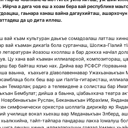
 Ийрча а дега чов еш а хоам бера вай республике маьт
гдоацаш, гаьнара ханаш вайна дагаухийташ, ашархочун 
аттадеш да цо дита иллеш.
ш вай къам культуран даькъе сомадоалаш латташ хинна 
р вай къаман дикагӏа бола суртанчаш, Шолжа-Гӏалий тӏ
 летаратуран йоазош кхоллаш а бар доккха начӏал дол
ув. Цу хана вай къаман иллиалархой, композитораш, ц
деш бар байташ язъю нах. Дийна вар РСФСР гӏорваьнн
йша ваьнна, къахьега дӏаволавеннавар Ужахьанаькъан 
нсамблаца болх беш вар ши гӏалгӏа-гитаристаш, иллиа
ъан Темарлан; радио а телевидене а солисташ бар Има
къан Бембулат; дийша а баьнна, цӏабаьхкача театра а
 Новрбенаькъан Руслан, Беканаькъан Ибрахӏим, Янданаь
хен симфонически оркестра шоллагӏа дирижёр яр Янда
рий училище вокал хьехаш вар Меданаькъан Элберд, а
 хьалкхийна, тайп-тайпара пандараш лакха ӏомалуш бо
р цига дешаш хинна, иллиалархочун говзал ӏомаеш хьай