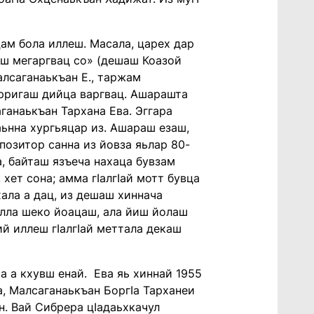
ацам бола иллеш. Масала, царех дар
цаш мегаргвац со» (дешаш Коазой
алсаганаькъан Е., таржам
дерригаш дийца варгвац. Ашарашта
ганаькъан Тархана Ева. Эггара
аьнна хургьяцар из. Ашараш езаш,
позитор санна из йовза яьлар 80-
, байташ язъеча нахаца бувзам
 хет сона; амма гӏалгӏай мотт бувца
хала а дац, из дешаш хиннача
алла шеко йоацаш, ала йиш йолаш
ий иллеш гӏалгӏай меттала декаш
ча а кхувш енай. Ева яь хиннай 1955
а, Малсаганаькъан Боргӏа Тарханеи
. Вай Сибрера цӏадаьхкачул