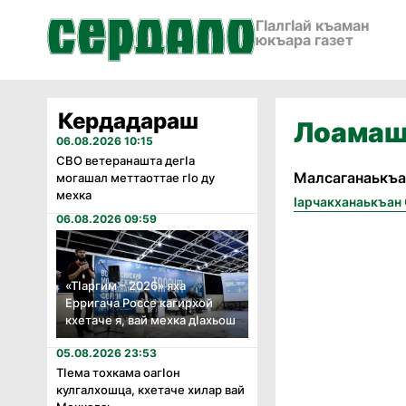
ГӀалгӀай къаман
юкъара газет
Кердадараш
Лоамаш
06.08.2026 10:15
СВО ветеранашта дегӏа
Малсаганаькъа
могашал меттаоттае гӏо ду
мехка
Ӏарчакханаькъан
06.08.2026 09:59
«Тӏаргим – 2026» яха
Ерригача Россе кагирхой
кхетаче я, вай мехка дӏахьош
05.08.2026 23:53
Тӏема тохкама оагӏон
кулгалхошца, кхетаче хилар вай