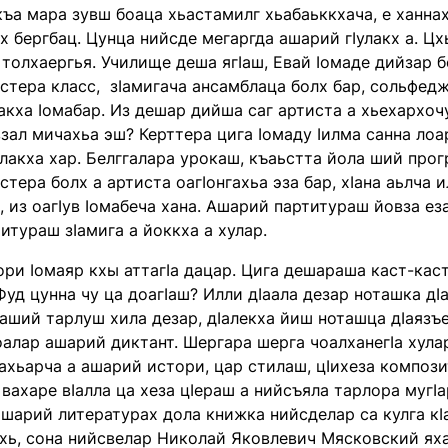
къа мара зувш боаца хьастамилг хьабаьккхача, е ханнах
х бергбац. Цунца нийсде мегаргда ашарий гӏулакх а. Цхь
толхаергья. Училище деша ягӏаш, Евай ӏомаде дийзар б
стера класс, зӏамигача ансамблаца болх бар, сольфедж
акха ӏомабар. Из дешар дийша саг артиста а хьехархоч
зал мичахьа эш? Керттера цига ӏомаду ӏилма санна лоа
алакха хар. Белггалара урокаш, къаьстта йола ший про
тера болх а артиста оагӏонгахьа эза бар, хӏана аьлча
, из оагӏув ӏомабеча хана. Ашарий партитураш йовза ез
итураш зӏамига а йоккха а хулар.
ри ӏомаяр кхы аттагӏа дацар. Цига дешараша каст-кас
Фуд цунна чу ца доагӏаш? Илли дӏаала дезар ноташка дӏ
ӏаший тарлуш хила дезар, дӏалекха йиш ноташца дӏаязъе 
оалар ашарий диктант. Шергара шерга чоалханегӏа хул
ахьарча а ашарий истори, цар стилаш, цӏихеза композ
вахаре вӏалла ца хеза цӏераш а нийсъяла тарлора мугӏ
ашарий литературах дола книжка нийсделар са кулга кӏа
ь, сона нийсвелар Николай Яковлевич Мясковский яха с