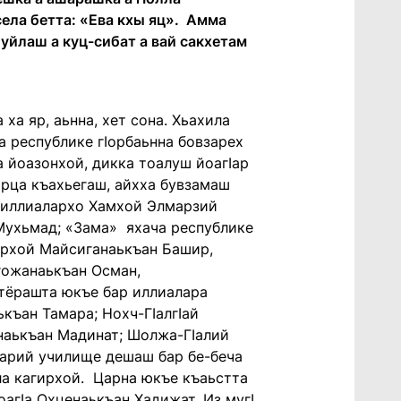
села бетта: «Ева кхы яц». Амма
уйлаш а куц-сибат а вай сакхетам
ха яр, аьнна, хет сона. Хьахила
а республике гӏорбаьнна бовзарех
а йоазонхой, дикка тоалуш йоагӏар
арца къахьегаш, айхха бувзамаш
а иллиалархо Хамхой Элмарзий
Мухьмад; «Зама» яхача республике
лархой Майсиганаькъан Башир,
гожанаькъан Осман,
ктёрашта юкъе бар иллиалара
къан Тамара; Нохч-Гӏалгӏай
наькъан Мадинат; Шолжа-Гӏалий
шарий училище дешаш бар бе-беча
ла кагирхой. Царна юкъе къаьстта
оагӏа Охценаькъан Хадижат. Из мугӏ