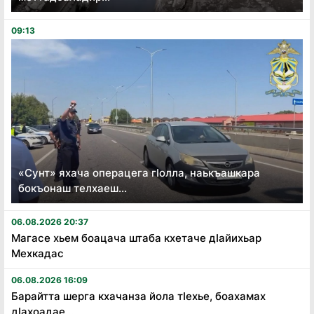
09:13
«Сунт» яхача операцега гӏолла, наькъашкара
бокъонаш телхаеш...
06.08.2026 20:37
Магасе хьем боацача штаба кхетаче дӏайихьар
Мехкадас
06.08.2026 16:09
Барайтта шерга кхачанза йола тӏехье, боахамах
дӏахоадае...