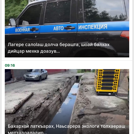
Лагере салоӏаш долча берашта, шоай балхах
дийцар мехка доазув...
09:16
Бахархой латкъарах, Наьсарера экологи толхаераш
меттадоаладир...