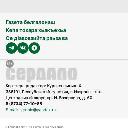
Газета белгалонаш
Кепа тохара хьакъехьа
Се дӀавовзийта раьза ва
Керттера редактор: Курскенаькъан Х.
386101, Республика Ингушетия, г. Назрань, тер.
Центральный округ, пр. И. Базоркина, д. 60.
8 (8734) 77-10-85
E-mail: serdalo@yandex.ru
«Сердало» газета арадувлар