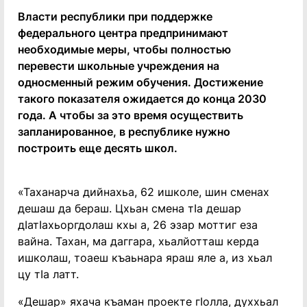
Власти республики при поддержке
федерального центра предпринимают
необходимые меры, чтобы полностью
перевести школьные учреждения на
односменный режим обучения. Достижение
такого показателя ожидается до конца 2030
года. А чтобы за это время осуществить
запланированное, в республике нужно
построить еще десять школ.
«Таханарча дийнахьа, 62 ишколе, шин сменах
дешаш да бераш. Цхьан смена тIа дешар
дIатIахьоргдолаш кхы а, 26 эзар моттиг еза
вайна. Тахан, ма даггара, хьалйотташ керда
ишколаш, тоаеш къаьнара яраш яле а, из хьал
цу тIа латт.
«Дешар» яхача къаман проекте гIолла, духхьал