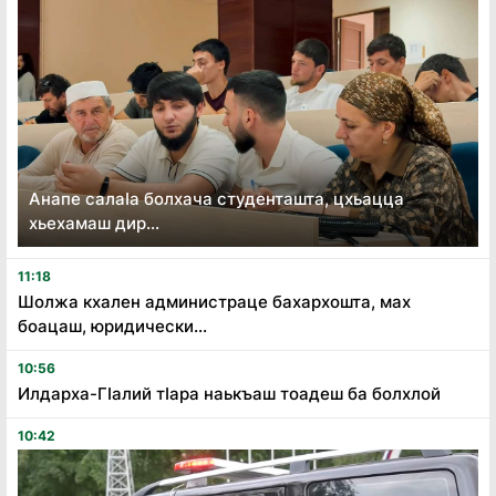
Анапе салаӏа болхача студенташта, цхьацца
хьехамаш дир...
11:18
Шолжа кхален администраце бахархошта, мах
боацаш, юридически...
10:56
Илдарха-Гӏалий тӏара наькъаш тоадеш ба болхлой
10:42