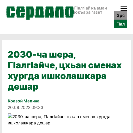
ГӀалгӀай къаман
юкъара газет
Эрс
ГӀал
2030-ча шера,
ГIалгIайче, цхьан сменах
хургда ишколашкара
дешар
Коазой Мадина
20.09.2022 09:33