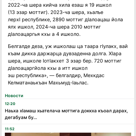
2022-ча шера кийча хила езаш я 19 ишкол
(13 эзар моттиг). 2023-ча шера, хьалъе
лерхI республике, 2890 моттиг дIалоацаш йола
ялх ишкол, 2024-ча шера 2010 моттиг
дIалоацаргья кхы а 4 ишколо.
Белгалде деза, уж ишколаш ца таара гIулакх, вай
къам дикка даржарца дувзаденна долга. ХIара
шера, ишколе IотIакхет 3 эзар бер. 720 моттиг
дIалоацаргйола кхы а итт ишкол
эш республика», — белгалдир, Мехкдас
Келматанаькъан Махьмуд-Iаьлас.
Новости
12:20
Наьха хӏамаш хьателача моттига доккха къоал дарах,
дегабуам бу...
11:52