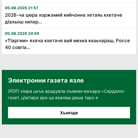
05.08.2026 21:57
2026-ча шера хоржамий кийчонна хетаяь кхетаче
дӏахьош хилар...
05.08.2026 20:59
«Тӏаргим» яхача кхетаче вай мехка кхаьчараш, Россе
40 совгӏа...
Электронни газета язле
(PDF) кӀира цкъа арадувла къаман юкъара «Сердало»
газет, цӀагӀара ара ца воалаш деша таро я
Хьаязде