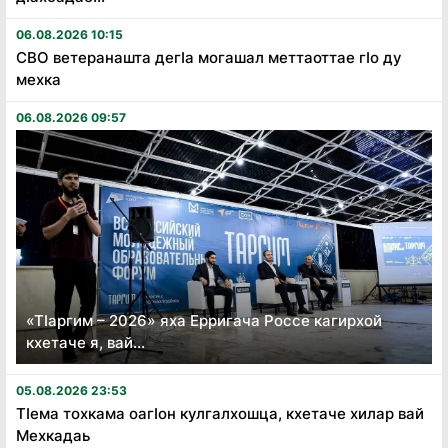
06.08.2026 10:15
СВО ветеранашта дегӏа могашал меттаоттае гӏо ду
мехка
06.08.2026 09:57
«Тӏаргим – 2026» яха Ерригача Россе кагирхой
кхетаче я, вай...
05.08.2026 23:53
Тӏема тохкама оагӏон кулгалхошца, кхетаче хилар вай
Мехкадаь