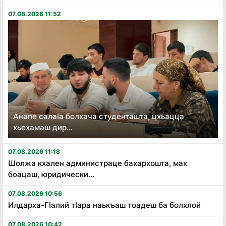
07.08.2026 11:52
Анапе салаӏа болхача студенташта, цхьацца
хьехамаш дир...
07.08.2026 11:18
Шолжа кхален администраце бахархошта, мах
боацаш, юридически...
07.08.2026 10:56
Илдарха-Гӏалий тӏара наькъаш тоадеш ба болхлой
07.08.2026 10:42