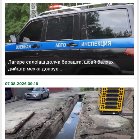
Лагере салоӏаш долча берашта, шоай балхах
дийцар мехка доазув...
07.08.2026 09:16