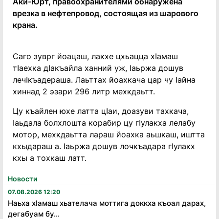
Аки-Юрт, правоохранителями обнаружена
врезка в нефтепровод, состоящая из шарового
крана.
Саго зуврг йоацаш, лакхе цхьацца хIамаш
тIаехка дIакъайла ханний уж, Iаьржа дошув
лечIкъадераша. Лаьттах йоахкача цар чу Iайна
хиннад 2 эзари 296 литр мехкдаьтт.
Цу къайлен юхе латта цIаи, доазуви тахкача,
Iаьдала болхлошта корабир цу гIулакха лелабу
мотор, мехкдаьтта лараш йоахка аьшкаш, иштта
кхыдараш а. Iаьржа дошув лочкъадара гIулакх
кхы а тохкаш латт.
Новости
07.08.2026 12:20
Наьха хӏамаш хьателача моттига доккха къоал дарах,
дегабуам бу...