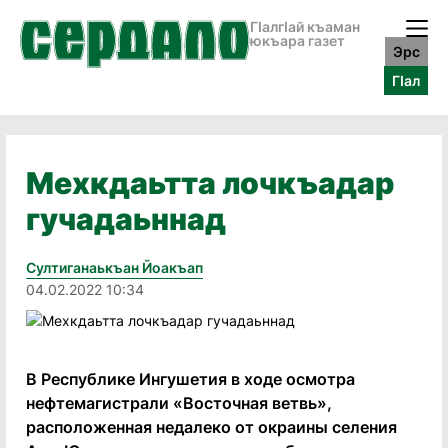
ГӀалгӀай къаман
юкъара газет
Эрс
ГӀал
Мехкдаьтта лочкъадар
гучадаьннад
Султиганаькъан Йоакъап
04.02.2022 10:34
В Республике Ингушетия в ходе осмотра
нефтемагистрали «Восточная ветвь»,
расположенная недалеко от окраины селения