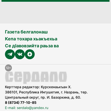
Газета белгалонаш
Кепа тохара хьакъехьа
Се дӀавовзийта раьза ва
Керттера редактор: Курскенаькъан Х.
386101, Республика Ингушетия, г. Назрань, тер.
Центральный округ, пр. И. Базоркина, д. 60.
8 (8734) 77-10-85
E-mail: serdalo@yandex.ru