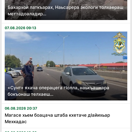
Бахархой латкъарах, Наьсарера экологи толхаераш
меттадоаладир...
07.08.2026 09:13
«Сунт» яхача операцега гӏолла, наькъашкара
бокъонаш телхаеш...
06.08.2026 20:37
Магасе хьем боацача штаба кхетаче дӏайихьар
Мехкадас