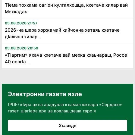
Тӏема тохкама оагӏон кулгалхошца, кхетаче хилар вай
Мехкадаь
05.08.2026 21:57
2026-ча шера хоржамий кийчонна хетаяь кхетаче
дӏахьош хилар...
05.08.2026 20:59
«Тӏаргим» яхача кхетаче вай мехка кхаьчараш, Россе
40 совгӏа...
Электронни газета язле
(PDF) кӀира цкъа арадувла къаман юкъара «Сердало»
газет, цӀагӀара ара ца воалаш деша таро я
Хьаязде