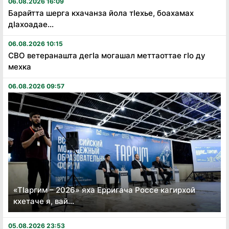
06.08.2026 16:09
Барайтта шерга кхачанза йола тӏехье, боахамах
дӏахоадае...
06.08.2026 10:15
СВО ветеранашта дегӏа могашал меттаоттае гӏо ду
мехка
06.08.2026 09:57
«Тӏаргим – 2026» яха Ерригача Россе кагирхой
кхетаче я, вай...
05.08.2026 23:53