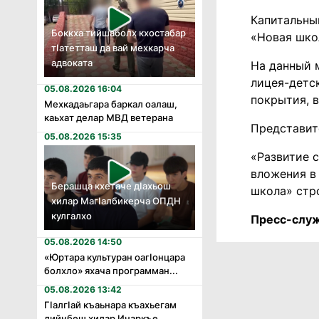
Капитальны
Боккха тийшаболх кхостабар
«Новая шко
тӏатетташ да вай мехкарча
адвоката
На данный 
лицея-детс
05.08.2026 16:04
покрытия, в
Мехкадаьгара баркал оалаш,
каьхат делар МВД ветерана
Представит
05.08.2026 15:35
«Развитие с
вложения в
Берашца кхетаче дӏахьош
школа» стр
хилар Магӏалбикерча ОПДН
кулгалхо
Пресс-служ
05.08.2026 14:50
«Юртара культуран оагӏонцара
болхло» яхача программан...
05.08.2026 13:42
Гӏалгӏай къаьнара къахьегам
дийнбеш хилар Инаркъе