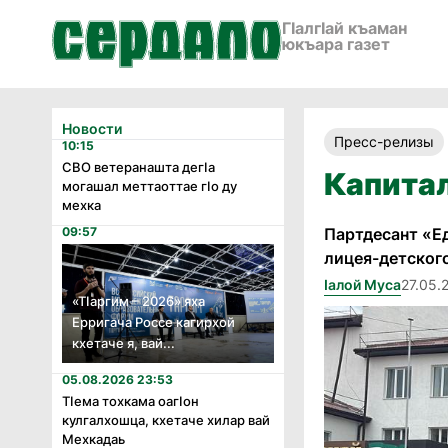
ГӀалгӀай къаман
юкъара газет
Новости
Пресс-релизы
10:15
СВО ветеранашта дегӏа
Капитал
могашал меттаоттае гӏо ду
мехка
09:57
Партдесант «Е
лицея-детского
Iалой Муса
27.05.
«Тӏаргим – 2026» яха
Ерригача Россе кагирхой
кхетаче я, вай...
05.08.2026 23:53
Тӏема тохкама оагӏон
кулгалхошца, кхетаче хилар вай
Мехкадаь