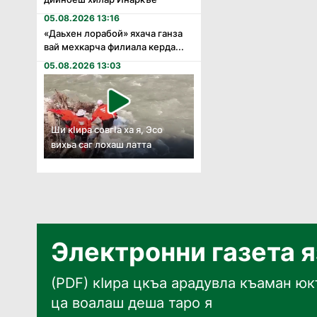
05.08.2026 13:16
«Даьхен лорабой» яхача ганза
вай мехкарча филиала керда...
05.08.2026 13:03
Ши кӏира совгӏа ха я, Эсо
вихьа саг лохаш латта
Электронни газета 
(PDF) кӀира цкъа арадувла къаман юкъ
ца воалаш деша таро я