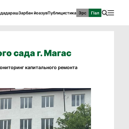
рдадараш
Зарбан йоазув
Публицистика
Эрс
ГӀал
о сада г. Магас
ониторинг капитального ремонта