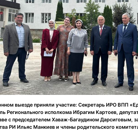
онном выезде приняли участие: Секретарь ИРО ВПП «Е
ль Регионального исполкома Ибрагим Картоев, депутатс
лаве с председателем Хаваж-Багаудином Дарсиговым, 
тва РИ Ильяс Манкиев и члены родительского комитет