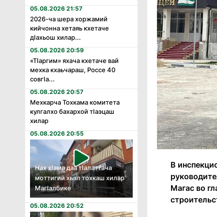
05.08.2026 21:57
2026-ча шера хоржамий
кийчонна хетаяь кхетаче
дӏахьош хилар...
05.08.2026 20:59
«Тӏаргим» яхача кхетаче вай
мехка кхаьчараш, Россе 40
совгӏа...
05.08.2026 20:57
Мехкарча Тохкама комитета
кулгалхо бахархой тӏаэцаш
хилар
05.08.2026 20:55
В инспекци
Нах хӏама даа тӏалаттача
руководите
моттигий хьал тохкаш хилар
Магас во г
Магӏалбике
строительс
05.08.2026 20:52