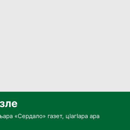
язле
ара «Сердало» газет, цӀагӀара ара