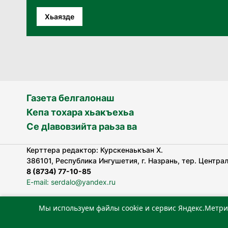
Хьаязде
Газета белгалонаш
Кепа тохара хьакъехьа
Се дӀавовзийта раьза ва
Керттера редактор: Курскенаькъан Х.
386101, Республика Ингушетия, г. Назрань, тер. Централь
8 (8734) 77-10-85
E-mail: serdalo@yandex.ru
Мы используем файлы cookie и сервис Яндекс.Метри
«Сердало» газета арадувлар чIоагIдаьд бувзамеи, хоам
лоаттабеча Федеральни болхлоша (Роскомнадзор).