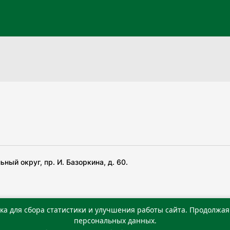
ный округ, пр. И. Базоркина, д. 60.
ка для сбора статистики и улучшения работы сайта. Продолжая 
 беча гIирсаштеи, цар дуккхача тайпаштеи тIахьожам
персональных данных.