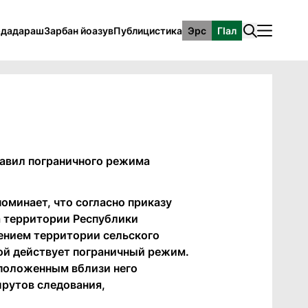
рдадараш
Зарбан йоазув
Публицистика
Эрс
ГӀал
равил пограничного режима
оминает, что согласно приказу
а территории Республики
чением территории сельского
рой действует пограничный режим.
сположенным вблизи него
шрутов следования,