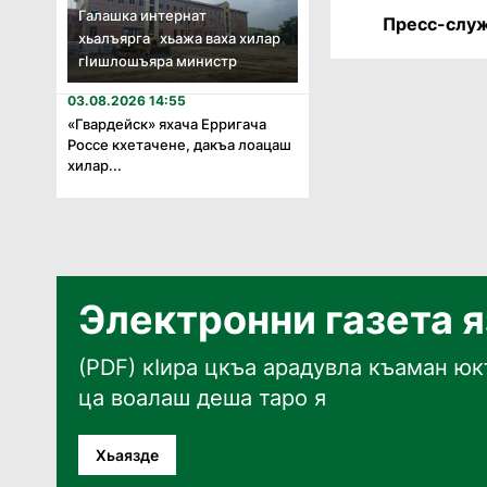
Галашка интернат
Пресс-служ
хьалъярга хьажа ваха хилар
гӏишлошъяра министр
03.08.2026 14:55
«Гвардейск» яхача Ерригача
Россе кхетачене, дакъа лоацаш
хилар...
Электронни газета 
(PDF) кӀира цкъа арадувла къаман юкъ
ца воалаш деша таро я
Хьаязде