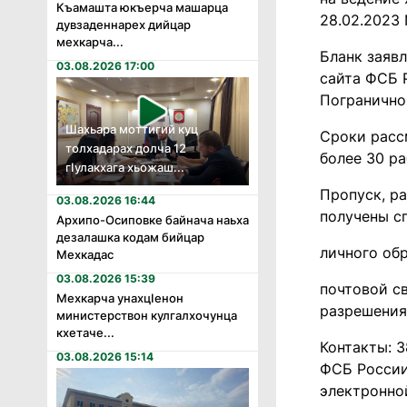
Къамашта юкъерча машарца
28.02.2023 
дувзаденнарех дийцар
мехкарча...
Бланк заяв
03.08.2026 17:00
сайта ФСБ Р
Пограничног
Шахьара моттигий куц
Сроки рассм
толхадарах долча 12
более 30 ра
гӏулакхага хьожаш...
Пропуск, р
03.08.2026 16:44
получены с
Архипо-Осиповке байнача наьха
дезалашка кодам бийцар
личного об
Мехкадас
03.08.2026 15:39
почтовой св
Мехкарча унахцӏенон
разрешени
министерствон кулгалхочунца
кхетаче...
Контакты: 3
03.08.2026 15:14
ФСБ России 
электронной