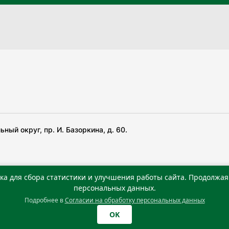
ный округ, пр. И. Базоркина, д. 60.
ка для сбора статистики и улучшения работы сайта. Продолжая 
 беча гIирсаштеи, цар дуккхача тайпаштеи тIахьожам
персональных данных.
Подробнее в
Согласии на обработку персональных данных
0 г. Учредитель: Государственное автономное учреждение
OK