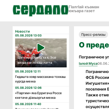
ГӀалгӀай къаман
юкъара газет
Новости
Пресс-релизы
05.08.2026 13:03
О преде
Пограничное у
Ши кӏира совгӏа ха я, Эсо
вихьа саг лохаш латта
Iалой Муса
06.06.
Погранично
05.08.2026 12:11
Гидашта ховр массахана тохкаш
ФСБ России
хургда мехка
Ингушетия»
05.08.2026 12:06
поселения Б
«Тӏаргим» яха Ерригача Россе
Также отме
кхетаче дӏахьоргья мехка
туристичес
05.08.2026 11:40
осуществля