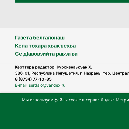
Газета белгалонаш
Кепа тохара хьакъехьа
Се дӀавовзийта раьза ва
Керттера редактор: Курскенаькъан Х.
386101, Республика Ингушетия, г. Назрань, тер. Централь
8 (8734) 77-10-85
E-mail: serdalo@yandex.ru
Мы используем файлы cookie и сервис Яндекс.Метри
«Сердало» газета арадувлар чIоагIдаьд бувзамеи, хоам
лоаттабеча Федеральни болхлоша (Роскомнадзор).
Реестровая запись СМИ: ЭЛ № ФС 77-78323 от 15.05.202
«Издательский дом «Сердало»