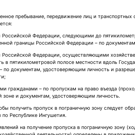
менное пребывание, передвижение лиц и транспортных 
ется:
 Российской Федерации, следующими до пятикиломет
енной границы Российской Федерации – по документам
 Российской Федерации, осуществляющими хозяйстве
ть в пятикилометровой полосе местности вдоль Госуд
– по документам, удостоверяющим личность и разреше
ти;
ми гражданами – по пропускам на право въезда (прохо
й зоне и документам, удостоверяющим личность.
тобы получить пропуск в пограничную зону следует обр
 по Республике Ингушетия.
явлений на получение пропуска в пограничную зону (х
 хозяйственной деятельности) определены в приложени