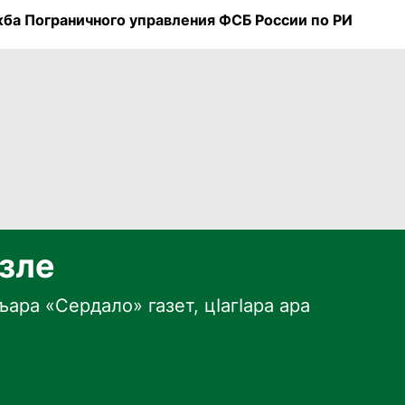
ба Пограничного управления ФСБ России по РИ
язле
ара «Сердало» газет, цӀагӀара ара