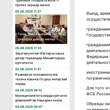
Туризмах толашагӏа йола 11
проект хержар мехка
05.08.2026 11:37
Въезд, вре
осуществля
гражданами
Газах, токах хьаӏайна латтача
Государств
декхарах дийцар мехка
гражданами
05.08.2026 11:33
деятельнос
Заьзгакъонгий-Юртарча наьха
Федерации 
дехар теркалдир Минавтодора
деятельнос
кулгалхочо
05.08.2026 11:31
иностранны
Къамаргах нокхармозо юв
погранично
техача кӏаьнка гӏо деш хилар вай
лораш
Для того ч
04.08.2026 09:12
ФСБ России
Муниципалитета керда кулгалхо
дӏавовзийтар Наьсарен кхале
Образцы за
04.08.2026 09:07
на ведение