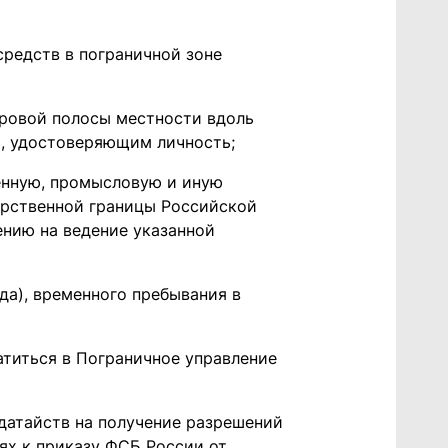
средств в пограничной зоне
ровой полосы местности вдоль
, удостоверяющим личность;
нную, промысловую и иную
арственной границы Российской
нию на ведение указанной
да), временного пребывания в
атиться в Пограничное управление
одатайств на получение разрешений
ях к приказу ФСБ России от