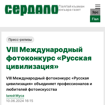
ГӀалгӀай къаман
юкъара газет
Эрс
ГӀал
Пресс-релизы
VIII Международный
фотоконкурс «Русская
цивилизация»
VIII Международный фотоконкурс «Русская
цивилизация» объединяет профессионалов и
любителей фотоискусства
Iалой Муса
10.06.2024 16:15