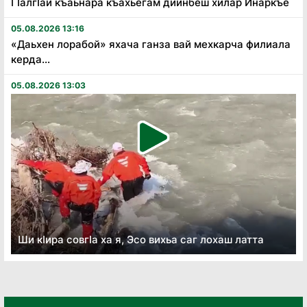
Гӏалгӏай къаьнара къахьегам дийнбеш хилар Инаркъе
05.08.2026 13:16
«Даьхен лорабой» яхача ганза вай мехкарча филиала
керда...
05.08.2026 13:03
Ши кӏира совгӏа ха я, Эсо вихьа саг лохаш латта