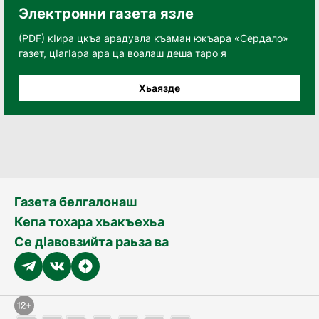
Электронни газета язле
(PDF) кӀира цкъа арадувла къаман юкъара «Сердало»
газет, цӀагӀара ара ца воалаш деша таро я
Хьаязде
Газета белгалонаш
Кепа тохара хьакъехьа
Се дӀавовзийта раьза ва