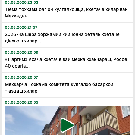
05.08.2026 23:53
Тӏема тохкама оагӏон кулгалхошца, кхетаче хилар вай
Мехкадаь
05.08.2026 21:57
2026-ча шера хоржамий кийчонна хетаяь кхетаче
дӏахьош хилар...
05.08.2026 20:59
«Тӏаргим» яхача кхетаче вай мехка кхаьчараш, Россе
40 совгӏа...
05.08.2026 20:57
Мехкарча Тохкама комитета кулгалхо бахархой
тӏаэцаш хилар
05.08.2026 20:55