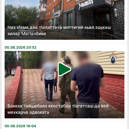
Нах хӏама даа тӏалаттача моттигий хьал тохкаш
хилар Магӏалбике
05.08.2026 20:52
Боккха тийшаболх кхостабар тӏатетташ да вай
мехкарча адвоката
05.08.2026 16:04