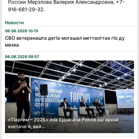
России Мерзлова Валерия Александровна, +7-
916-681-29-32.
Новости
06.08.2026 10:15
СВО ветеранашта дегӏа могашал меттаоттае гӏо ду
мехка
06.08.2026 09:57
«Тӏаргим – 2026» яха Ерригача Россе кагирхой
кхетаче я, вай...