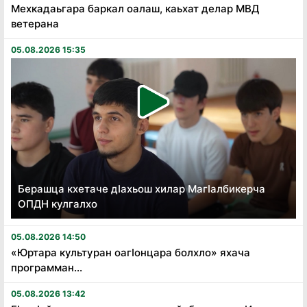
Мехкадаьгара баркал оалаш, каьхат делар МВД
ветерана
05.08.2026 15:35
Берашца кхетаче дӏахьош хилар Магӏалбикерча
ОПДН кулгалхо
05.08.2026 14:50
«Юртара культуран оагӏонцара болхло» яхача
программан...
05.08.2026 13:42