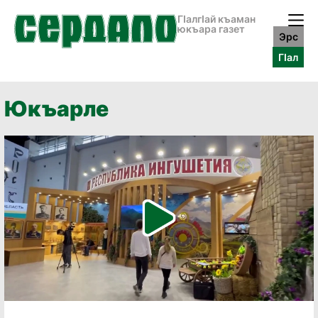
ГӀалгӀай къаман
юкъара газет
Эрс
ГӀал
Юкъарле