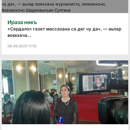
Ираза никъ
«Сердало» газет массахана са дег чу да», — аьлар
воккхача...
06.06.2023 11:55