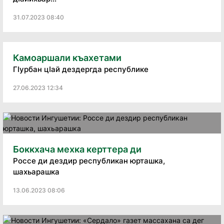
31.07.2023 08:40
Камоаршали къахетами
ГIурбан цIай дездергда республике
27.06.2023 12:34
Боккхача мехка керттера ди
Россе ди дездир республикан юрташка,
шахьарашка
13.06.2023 08:06