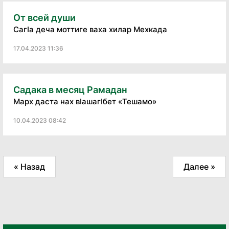
От всей души
CагIа деча моттиге ваха хилар Мехкада
17.04.2023 11:36
Садака в месяц Рамадан
Марх даста нах вIашагIбет «Тешамо»
10.04.2023 08:42
« Назад
Далее »