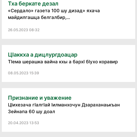
Тха беркате дезал
«Сердало» газета 100 шу дизад» яхача
майдилгашца белгалбир,...
26.05.2023 08:32
ЦIаккха а дицлургдоацар
ТIема шерашка вайна кхы а бархI бIухо коравир
08.05.2023 15:39
Признание и уважение
ЦIихезача гIалгIай Iилманхочун Дзараханаькъан
Зейнапа 60 шу доал
20.04.2023 13:53