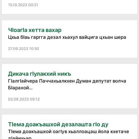
15.10.2023 00:21
ЧӀоагӀа хетта вахар
Цхьа бӀаь гаргга дезал хьахул вайцига цхьан шера
27.09.2023 10:50
Дикача гIулакхий никъ
ГIалгIайчера Паччахьалкхен Думан депутат волча
БIарахой...
02.08.2023 09:12
ТӀема доакъашхой дезалашта гӀо ду
ТӀема доакъашхой оагӀув хьаллоацаш йола кхетаче
дӀайихьар...