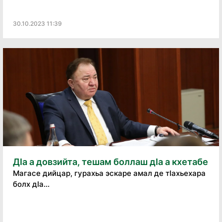
30.10.2023 11:39
ДIа а довзийта, тешам боллаш дIа а кхетабе
Магасе дийцар, гурахьа эскаре амал де тӀахьехара
болх дӀа...