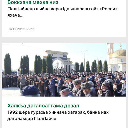
Боккхача мехка низ
ГӀалгӀайчено шийна карагӀдаьннараш гойт «Росси»
яхача...
04.11.2023 22:21
Халкъа дагалоаттама дозал
1992 шера гурахьа хиннача хатарах, байна нах
дагалаьцар ГӀалгӀайче