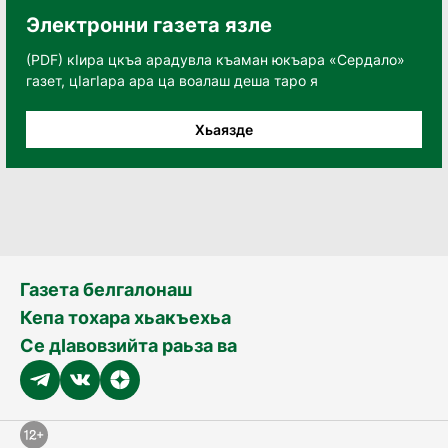
Электронни газета язле
(PDF) кӀира цкъа арадувла къаман юкъара «Сердало»
газет, цӀагӀара ара ца воалаш деша таро я
Хьаязде
Газета белгалонаш
Кепа тохара хьакъехьа
Се дӀавовзийта раьза ва