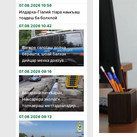
07.08.2026 10:56
Илдарха-Гӏалий тӏара наькъаш
тоадеш ба болхлой
07.08.2026 10:42
Лагере салоӏаш долча
берашта, шоай балхах
дийцар мехка доазув...
07.08.2026 09:16
Бахархой латкъарах,
Наьсарера экологи
толхаераш меттадоаладир...
07.08.2026 09:13