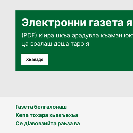
Электронни газета 
(PDF) кӀира цкъа арадувла къаман юкъ
ца воалаш деша таро я
Хьаязде
Газета белгалонаш
Кепа тохара хьакъехьа
Се дӀавовзийта раьза ва