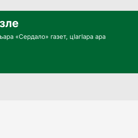
язле
ара «Сердало» газет, цӀагӀара ара