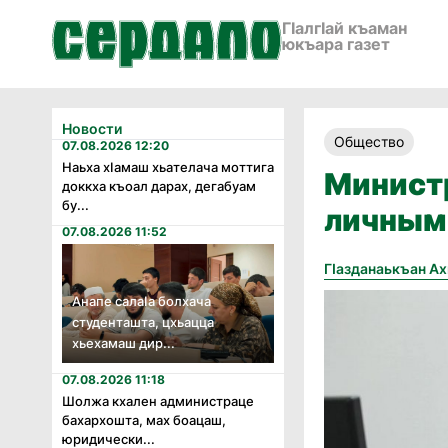
ГӀалгӀай къаман
юкъара газет
Новости
Общество
07.08.2026 12:20
Наьха хӏамаш хьателача моттига
Министр
доккха къоал дарах, дегабуам
бу...
личным
07.08.2026 11:52
Гӏазданаькъан А
Анапе салаӏа болхача
студенташта, цхьацца
хьехамаш дир...
07.08.2026 11:18
Шолжа кхален администраце
бахархошта, мах боацаш,
юридически...