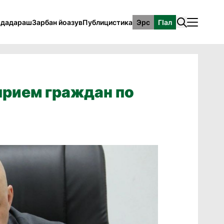
рдадараш
Зарбан йоазув
Публицистика
Эрс
ГӀал
прием граждан по