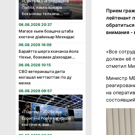
«Сунт» яхача операцега
гӏолла, наькъашкара
Прием граж
бокъонаш телхаеш...
лейтенант 
обратиться 
06.08.2026 20:37
Магасе хьем боацача штаба
внимания -
кхетаче дӏайихьар Мехкадас
06.08.2026 16:09
«Все сотру
Барайтта шерга кхачанза йола
тӏехье, боахамах дӏахоадае...
должен её п
06.08.2026 10:15
отметил Ми
СВО ветеранашта дегӏа
могашал меттаоттае гӏо ду
Министр МВ
мехка
реагирован
06.08.2026 09:57
на операти
состоявший
«Тӏаргим – 2026» яха
Ерригача Россе кагирхой
кхетаче я, вай...