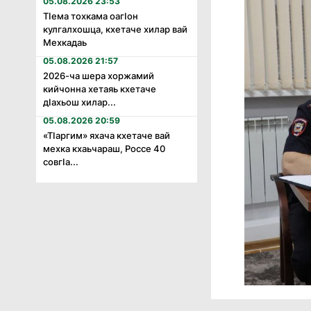
05.08.2026 23:53
Тӏема тохкама оагӏон
кулгалхошца, кхетаче хилар вай
Мехкадаь
05.08.2026 21:57
2026-ча шера хоржамий
кийчонна хетаяь кхетаче
дӏахьош хилар...
05.08.2026 20:59
«Тӏаргим» яхача кхетаче вай
мехка кхаьчараш, Россе 40
совгӏа...