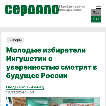
ГӀалгӀай къаман
юкъара газет
Эрс
ГӀал
Выборы
Молодые избиратели
Ингушетии с
уверенностью смотрят в
будущее России
Гӏазданаькъан Ахьмад
16.03.2024 14:53