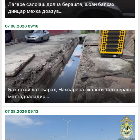
Лагере салоӏаш долча берашта, шоай балхах
дийцар мехка доазув...
07.08.2026 09:16
Бахархой латкъарах, Наьсарера экологи толхаераш
меттадоаладир...
07.08.2026 09:13