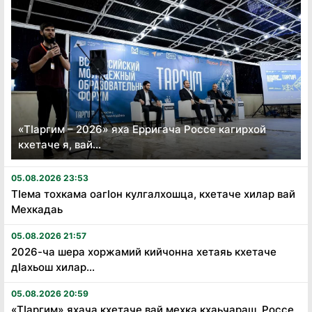
«Тӏаргим – 2026» яха Ерригача Россе кагирхой
кхетаче я, вай...
05.08.2026 23:53
Тӏема тохкама оагӏон кулгалхошца, кхетаче хилар вай
Мехкадаь
05.08.2026 21:57
2026-ча шера хоржамий кийчонна хетаяь кхетаче
дӏахьош хилар...
05.08.2026 20:59
«Тӏаргим» яхача кхетаче вай мехка кхаьчараш, Россе