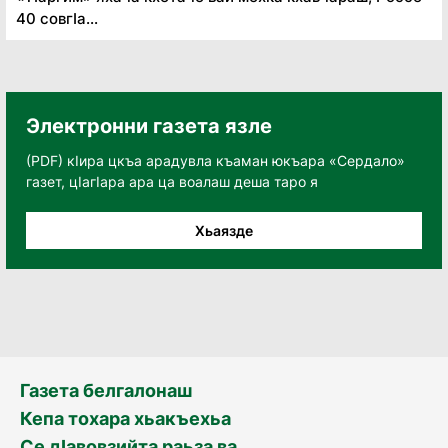
40 совгӏа...
Электронни газета язле
(PDF) кӀира цкъа арадувла къаман юкъара «Сердало»
газет, цӀагӀара ара ца воалаш деша таро я
Хьаязде
Газета белгалонаш
Кепа тохара хьакъехьа
Се дӀавовзийта раьза ва