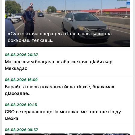
«Сунт» яхача операцега гӏолла, наькъашкара
бокъонаш телхаеш...
06.08.2026 20:37
Магасе хьем боацача штаба кхетаче дӏайихьар
Мехкадас
06.08.2026 16:09
Барайтта шерга кхачанза йола тӏехье, боахамах
дӏахоадае...
06.08.2026 10:15
СВО ветеранашта дегӏа могашал меттаоттае гӏо ду
мехка
06.08.2026 09:57