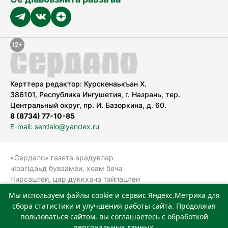
Керттера редактор: Курскенаькъан Х.
386101, Республика Ингушетия, г. Назрань, тер.
Центральный округ, пр. И. Базоркина, д. 60.
8 (8734) 77-10-85
E-mail: serdalo@yandex.ru
«Сердало» газета арадувлар
чIоагIдаьд бувзамеи, хоам беча
гIирсаштеи, цар дуккхача тайпаштеи
тIахьожам лоаттабеча Федеральни
Мы используем файлы cookie и сервис Яндекс.Метрика для
болхлоша (Роскомнадзор).
сбора статистики и улучшения работы сайта. Продолжая
Реестровая запись СМИ: ЭЛ № ФС 77-
пользоваться сайтом, вы соглашаетесь с обработкой
78323 от 15.05.2020 г. Учредитель:
персональных данных.