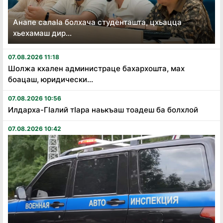
Анапе салаӏа болхача студенташта, цхьацца
хьехамаш дир...
07.08.2026 11:18
Шолжа кхален администраце бахархошта, мах
боацаш, юридически...
07.08.2026 10:56
Илдарха-Гӏалий тӏара наькъаш тоадеш ба болхлой
07.08.2026 10:42