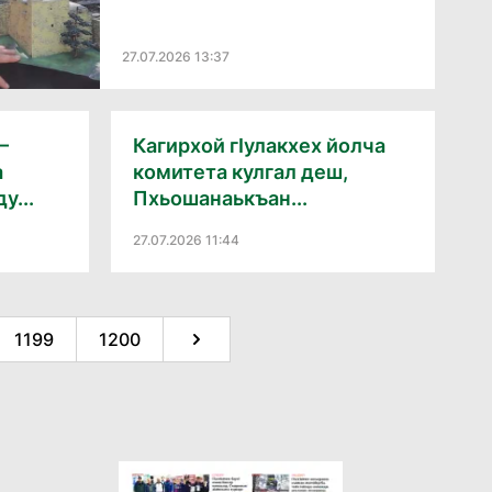
27.07.2026 13:37
–
Кагирхой гӏулакхех йолча
а
комитета кулгал деш,
у...
Пхьошанаькъан...
27.07.2026 11:44
1199
1200