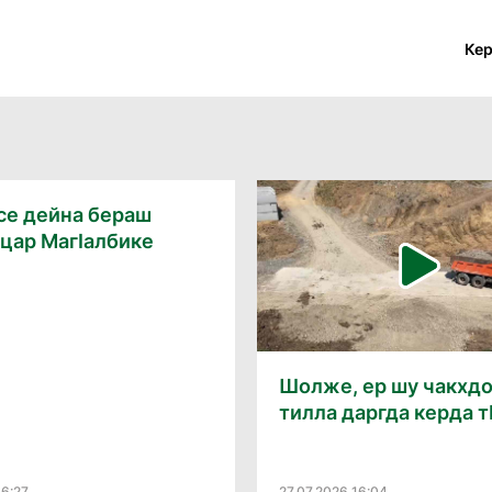
Ке
се дейна бераш
цар Магӏалбике
Шолже, ер шу чакхд
тилла даргда керда т
16:27
27.07.2026 16:04