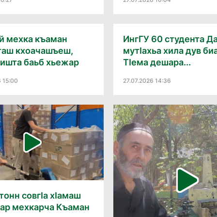
ай мехка къаман
ИнгГУ 60 студента Д
таш кхоачашъеш,
мутӏахьа хила дув би
мишта баьб хьежар
Тӏема дешара...
6 15:00
27.07.2026 14:36
тонн совгӏа хӏамаш
тар мехкарча Къаман