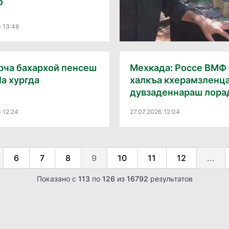
о
6 13:48
рча бахархой пенсеш
Мехкада: Россе ВМФ 
ӏа хургда
халкъа кхерамзленц
дувзаденнараш лорад
 12:24
27.07.2026 12:04
6
7
8
9
10
11
12
...
Показано с
113
по
126
из
16792
результатов