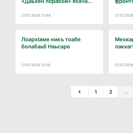
«Даьхен лорабой» яхача...
фронт
27.07.2026 13:49
27.07.202
Лоархӏаме никъ тоабе
Мехка
болабаьб Наьсаре
лакхаг
27.07.2026 13:28
27.07.2026
1
2
...