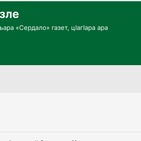
язле
ара «Сердало» газет, цӀагӀара ара