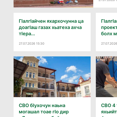
Гӏалгӏайчен яхархочунна ца
Гӏалгӏ
доагӏаш газах хьатеха ахча
проек
тӏера...
болх 
27.07.2026 15:30
27.07.202
СВО бӏухочун наьна
СВО 4 
могашал тоае гӏо дир
яхьий