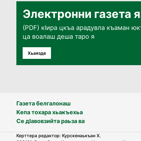
Электронни газета 
(PDF) кӀира цкъа арадувла къаман юкъ
ца воалаш деша таро я
Хьаязде
Газета белгалонаш
Кепа тохара хьакъехьа
Се дӀавовзийта раьза ва
Керттера редактор: Курскенаькъан Х.