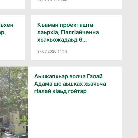
аьхен
Къаман проекташта
ар,
лаьрхӏа, Гӏалгӏайченна
хьахьожадаьд 6...
27.07.2026 14:14
Аьшкапхьар волча Галай
Адама ше аьшках хьаяьча
гӏалай кӏаьд гойтар