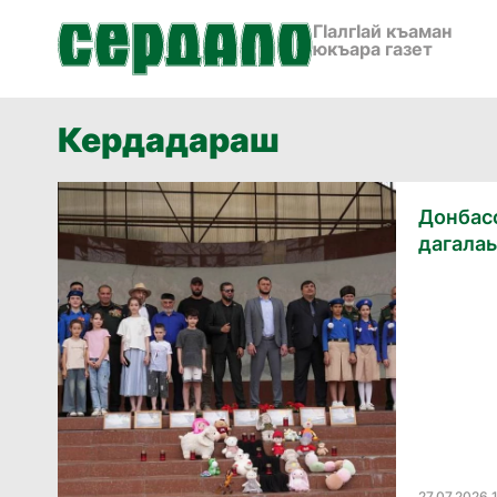
ГӀалгӀай къаман
юкъара газет
Кердадараш
Донбас
дагалаь
27.07.2026 