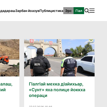
рдадараш
Зарбан йоазув
Публицистика
Эрс
ГӀал
оалаш,
Гӏалгӏай мехка дӏайихьар,
ӏий
«Сунт» яха полице йоккха
операци
27.07.2026 15:46