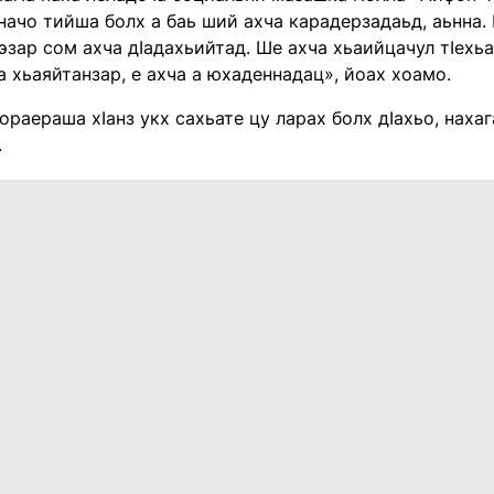
ачо тийша болх а баь ший ахча карадерзадаьд, аьнна. 
эзар сом ахча дӀадахьийтад. Ше ахча хьаийцачул тӀехьаг
 хьаяйтанзар, е ахча а юхаденнадац», йоах хоамо.
раераша хӀанз укх сахьате цу ларах болх дӀахьо, нахага
.