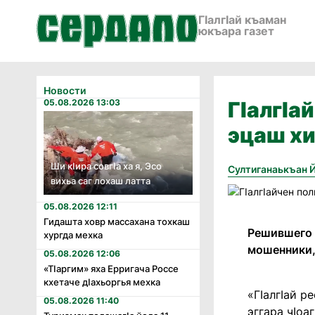
ГӀалгӀай къаман
юкъара газет
Новости
05.08.2026 13:03
ГӀалгӀа
эцаш х
Ши кӏира совгӏа ха я, Эсо
Султиганаькъан 
вихьа саг лохаш латта
05.08.2026 12:11
Гидашта ховр массахана тохкаш
Решившего 
хургда мехка
мошенники,
05.08.2026 12:06
«Тӏаргим» яха Ерригача Россе
кхетаче дӏахьоргья мехка
«ГӀалгӀай р
05.08.2026 11:40
эггара чӀоа