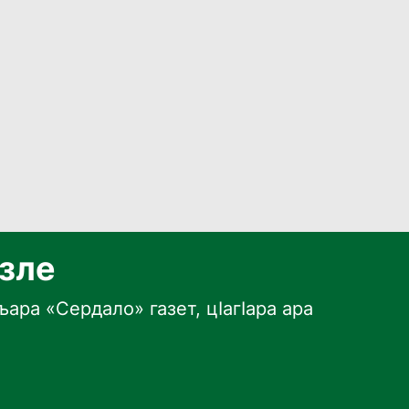
язле
ара «Сердало» газет, цӀагӀара ара