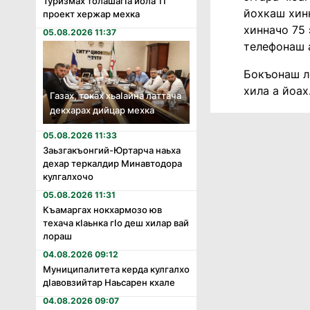
Туризмах толашагӏа йола 11
йохкаш хинн
проект хержар мехка
хинначо 75 
05.08.2026 11:37
телефонаш а
Бокъонаш ло
хила а йоах
Газах, токах хьаӏайна латтача
декхарах дийцар мехка
05.08.2026 11:33
Заьзгакъонгий-Юртарча наьха
дехар теркалдир Минавтодора
кулгалхочо
05.08.2026 11:31
Къамаргах нокхармозо юв
техача кӏаьнка гӏо деш хилар вай
лораш
04.08.2026 09:12
Муниципалитета керда кулгалхо
дӏавовзийтар Наьсарен кхале
04.08.2026 09:07