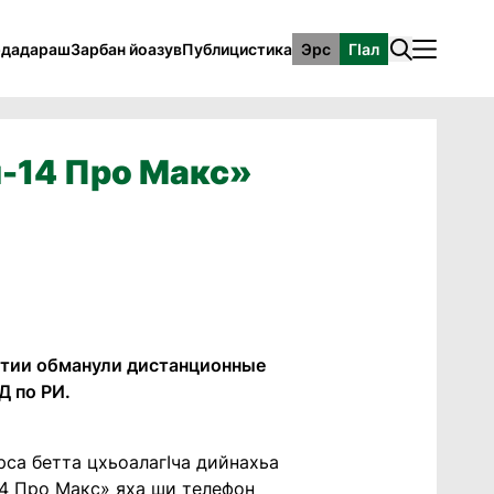
рдадараш
Зарбан йоазув
Публицистика
Эрс
ГӀал
н-14 Про Макс»
етии обманули дистанционные
Д по РИ.
рса бетта цхьоалагӀча дийнахьа
-14 Про Макс» яха ши телефон