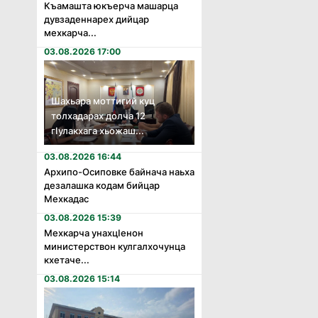
Къамашта юкъерча машарца
дувзаденнарех дийцар
мехкарча...
03.08.2026 17:00
Шахьара моттигий куц
толхадарах долча 12
гӏулакхага хьожаш...
03.08.2026 16:44
Архипо-Осиповке байнача наьха
дезалашка кодам бийцар
Мехкадас
03.08.2026 15:39
Мехкарча унахцӏенон
министерствон кулгалхочунца
кхетаче...
03.08.2026 15:14