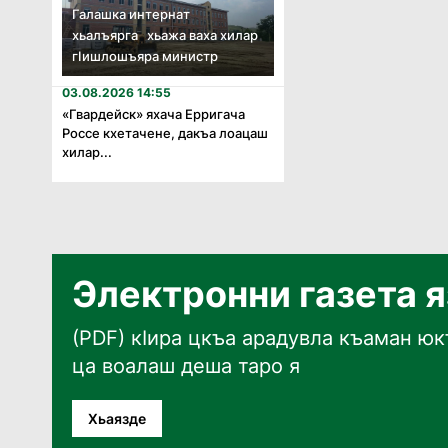
Галашка интернат
хьалъярга хьажа ваха хилар
гӏишлошъяра министр
03.08.2026 14:55
«Гвардейск» яхача Ерригача
Россе кхетачене, дакъа лоацаш
хилар...
Электронни газета 
(PDF) кӀира цкъа арадувла къаман юкъ
ца воалаш деша таро я
Хьаязде