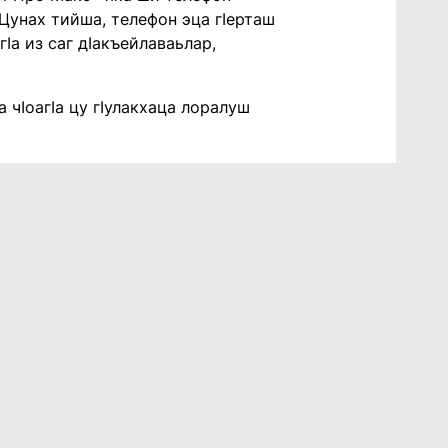
Цунах тийша, телефон эца гӀерташ
Ӏа из саг дӀакъейлаваьлар,
 чӀоагӀа цу гӀулакхаца лоралуш