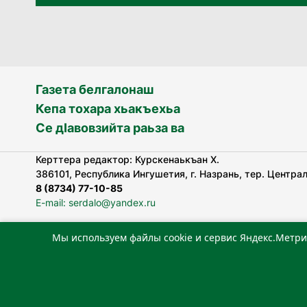
Газета белгалонаш
Кепа тохара хьакъехьа
Се дӀавовзийта раьза ва
Керттера редактор: Курскенаькъан Х.
386101, Республика Ингушетия, г. Назрань, тер. Централь
8 (8734) 77-10-85
E-mail: serdalo@yandex.ru
Мы используем файлы cookie и сервис Яндекс.Метри
«Сердало» газета арадувлар чIоагIдаьд бувзамеи, хоам
лоаттабеча Федеральни болхлоша (Роскомнадзор).
Реестровая запись СМИ: ЭЛ № ФС 77-78323 от 15.05.202
«Издательский дом «Сердало»