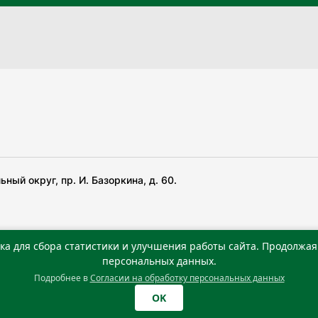
ный округ, пр. И. Базоркина, д. 60.
ка для сбора статистики и улучшения работы сайта. Продолжая 
 беча гIирсаштеи, цар дуккхача тайпаштеи тIахьожам
персональных данных.
Подробнее в
Согласии на обработку персональных данных
0 г. Учредитель: Государственное автономное учреждение
OK