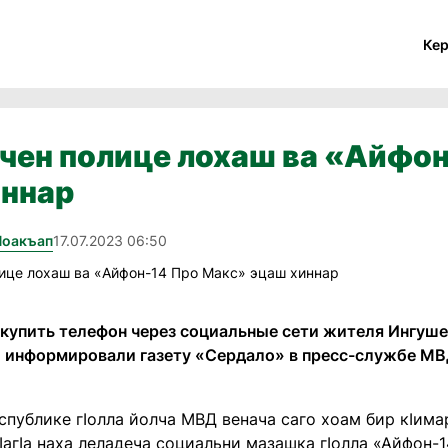
Ке
йчен полице лохаш ва «Айфо
иннар
Йоакъап
17.07.2023 06:50
купить телефон через социальные сети жителя Ингуш
 информировали газету «Сердало» в пресс-службе МВ
еспублике гӀолла йолча МВД венача саго хоам бир кӀима
гӀагӀа наха леладеча социальни мазашка гӀолла «Айфон