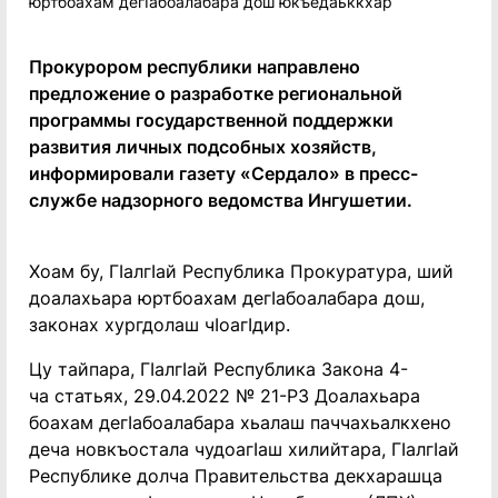
Прокурором республики направлено
предложение о разработке региональной
программы государственной поддержки
развития личных подсобных хозяйств,
информировали газету «Сердало» в пресс-
службе надзорного ведомства Ингушетии.
Хоам бу, ГIалгIай Республика Прокуратура, ший
доалахьара юртбоахам дегIабоалабара дош,
законах хургдолаш чIоагIдир.
Цу тайпара, ГIалгIай Республика Закона 4-
ча статьях, 29.04.2022 № 21-РЗ Доалахьара
боахам дегIабоалабара хьалаш паччахьалкхено
деча новкъостала чудоагIаш хилийтара, ГIалгIай
Республике долча Правительства декхарашца