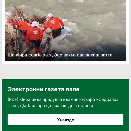
Ши кӏира совгӏа ха я, Эсо вихьа саг лохаш латта
Электронни газета язле
(PDF) кӀира цкъа арадувла къаман юкъара «Сердало»
газет, цӀагӀара ара ца воалаш деша таро я
Хьаязде