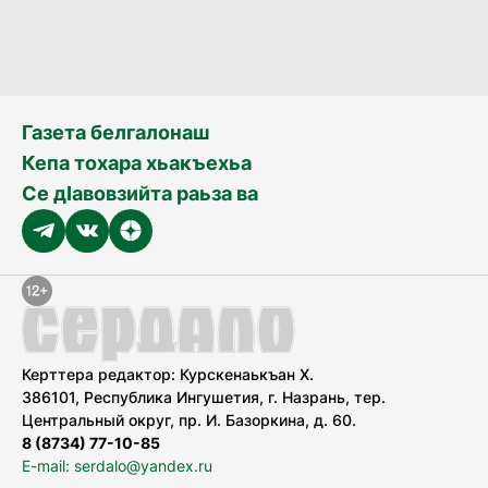
Газета белгалонаш
Кепа тохара хьакъехьа
Се дӀавовзийта раьза ва
Керттера редактор: Курскенаькъан Х.
386101, Республика Ингушетия, г. Назрань, тер.
Центральный округ, пр. И. Базоркина, д. 60.
8 (8734) 77-10-85
E-mail: serdalo@yandex.ru