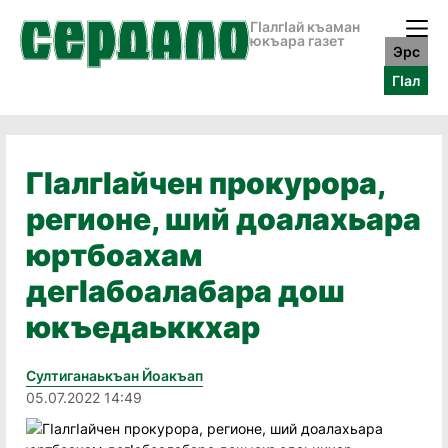
ГӀалгӀай къаман
юкъара газет
Эрс
ГӀал
ГIалгIайчен прокурора,
регионе, ший доалахьара
юртбоахам
дегIабоалабара дош
юкъедаьккхар
Султиганаькъан Йоакъап
05.07.2022 14:49