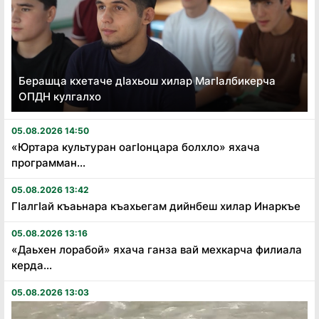
Берашца кхетаче дӏахьош хилар Магӏалбикерча
ОПДН кулгалхо
05.08.2026 14:50
«Юртара культуран оагӏонцара болхло» яхача
программан...
05.08.2026 13:42
Гӏалгӏай къаьнара къахьегам дийнбеш хилар Инаркъе
05.08.2026 13:16
«Даьхен лорабой» яхача ганза вай мехкарча филиала
керда...
05.08.2026 13:03