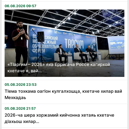
06.08.2026 09:57
«Тӏаргим – 2026» яха Ерригача Россе кагирхой
кхетаче я, вай...
05.08.2026 23:53
Тӏема тохкама оагӏон кулгалхошца, кхетаче хилар вай
Мехкадаь
05.08.2026 21:57
2026-ча шера хоржамий кийчонна хетаяь кхетаче
дӏахьош хилар...