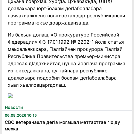
цхьана лоархIаш хургда. Цхьабакъда, (ЛПХ)
доалахьара юртбоахам дегIабоалабара
паччахьалкхено новкъостал дар республикански
программа юкъе доаржаданза да.
Из бахьан долаш, «О прокуратуре Российской
Федерации» ФЗ 17.01.1992 № 2202-1 йола статья
маьхалъяккхара, ГIалгIайчен прокурора ГIалгIай
Республика Правительства премьер-министра
адресах дIадахьийтад цунна йоагIача программа
из юкъедаккхара, цу тайпара республике,
доалахьара подсобни боахам дегIабоалабара
хьал хьаллоацаргдолаш.
Новости
06.08.2026 10:15
СВО ветеранашта дегӏа могашал меттаоттае гӏо ду
мехка