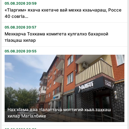
05.08.2026 20:59
«Тӏаргим» яхача кхетаче вай мехка кхаьчараш, Россе
40 совгӏа...
05.08.2026 20:57
Мехкарча Тохкама комитета кулгалхо бахархой
тӏаэцаш хилар
05.08.2026 20:55
Нах хӏама даа тӏалаттача моттигий хьал тохкаш
хилар Магӏалбике