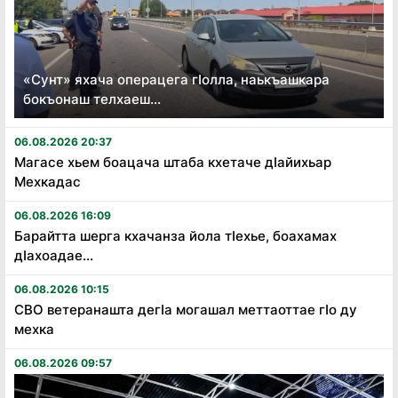
«Сунт» яхача операцега гӏолла, наькъашкара
бокъонаш телхаеш...
06.08.2026 20:37
Магасе хьем боацача штаба кхетаче дӏайихьар
Мехкадас
06.08.2026 16:09
Барайтта шерга кхачанза йола тӏехье, боахамах
дӏахоадае...
06.08.2026 10:15
СВО ветеранашта дегӏа могашал меттаоттае гӏо ду
мехка
06.08.2026 09:57