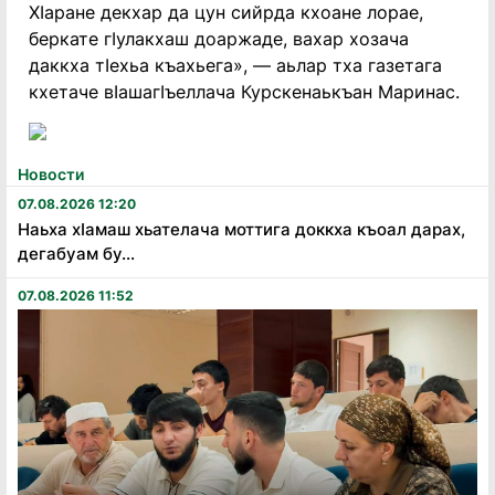
ХIаране декхар да цун сийрда кхоане лорае,
беркате гIулакхаш доаржаде, вахар хозача
даккха тIехьа къахьега», — аьлар тха газетага
кхетаче вIашагIъеллача Курскенаькъан Маринас.
Новости
07.08.2026 12:20
Наьха хӏамаш хьателача моттига доккха къоал дарах,
дегабуам бу...
07.08.2026 11:52