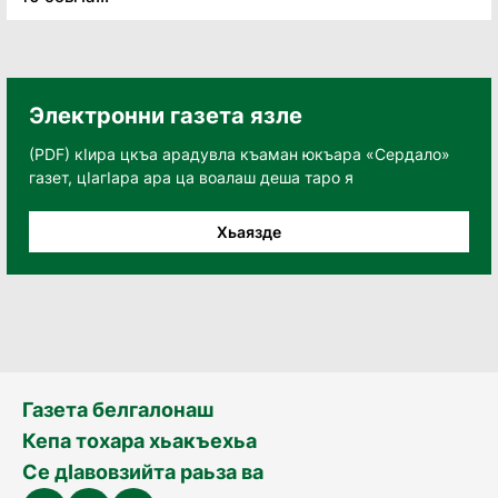
Электронни газета язле
(PDF) кӀира цкъа арадувла къаман юкъара «Сердало»
газет, цӀагӀара ара ца воалаш деша таро я
Хьаязде
Газета белгалонаш
Кепа тохара хьакъехьа
Се дӀавовзийта раьза ва