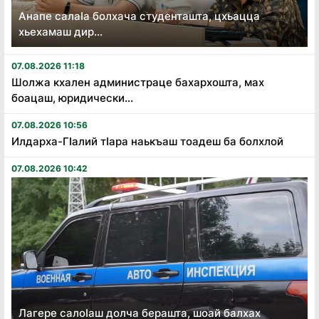
Анапе салаӏа болхача студенташта, цхьацца
хьехамаш дир...
07.08.2026 11:18
Шолжа кхален администраце бахархошта, мах
боацаш, юридически...
07.08.2026 10:56
Илдарха-Гӏалий тӏара наькъаш тоадеш ба болхлой
07.08.2026 10:42
Лагере салоӏаш долча берашта, шоай балхах