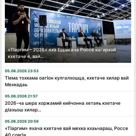
«Тӏаргим – 2026» яха Ерригача Россе кагирхой
кхетаче я, вай...
05.08.2026 23:53
Тӏема тохкама оагӏон кулгалхошца, кхетаче хилар вай
Мехкадаь
05.08.2026 21:57
2026-ча шера хоржамий кийчонна хетаяь кхетаче
дӏахьош хилар...
05.08.2026 20:59
«Тӏаргим» яхача кхетаче вай мехка кхаьчараш, Россе
40 совгӏа...