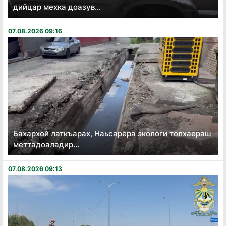
дийцар мехка доазув...
07.08.2026 09:16
Бахархой латкъарах, Наьсарера экологи толхаераш
меттадоаладир...
07.08.2026 09:13