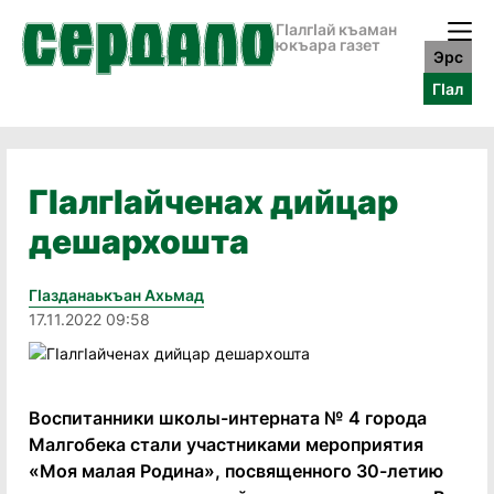
ГӀалгӀай къаман
юкъара газет
Эрс
ГӀал
ГIалгIайченах дийцар
дешархошта
Гӏазданаькъан Ахьмад
17.11.2022 09:58
Воспитанники школы-интерната № 4 города
Малгобека стали участниками мероприятия
«Моя малая Родина», посвященного 30-летию