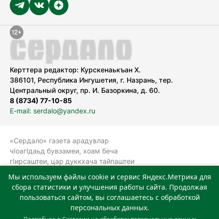
Керттера редактор: Курскенаькъан Х.
386101, Республика Ингушетия, г. Назрань, тер.
Центральный округ, пр. И. Базоркина, д. 60.
8 (8734) 77-10-85
E-mail: serdalo@yandex.ru
«Сердало» газета арадувлар
чIоагIдаьд бувзамеи, хоам беча
гIирсаштеи, цар дуккхача тайпаштеи
тIахьожам лоаттабеча Федеральни
Мы используем файлы cookie и сервис Яндекс.Метрика для
болхлоша (Роскомнадзор).
сбора статистики и улучшения работы сайта. Продолжая
Реестровая запись СМИ: ЭЛ № ФС 77-
пользоваться сайтом, вы соглашаетесь с обработкой
78323 от 15.05.2020 г. Учредитель:
персональных данных.
Государственное автономное