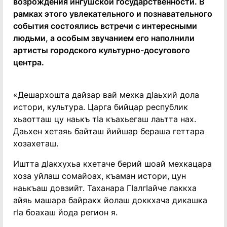
возрождения ингушской государственности. В
рамках этого увлекательного и познавательного
события состоялись встречи с интересными
людьми, а особым звучанием его наполнили
артисты городского культурно-досугового
центра.
«Дешархошта дайзар вай мехка дIаьхий дола
истори, культура. Царга бийцар республик
хьаотташ цу наькъ тIа къахьегаш лаьтта нах.
Даьхен хетаяь байташ йийшар бераша геттара
хозахеташ.
Иштта дIакхухьа кхетаче берий шоай мехкацара
хоза уйлаш сомайоах, къаман истори, цун
наькъаш довзийт. Таханара ГIалгIайче лаккха
айяь машара байракх йолаш доккхача дикашка
гIа боахаш йода регион я.