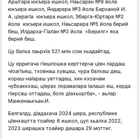
Арштара юкъера ишкол, Наьсарен №9 йола
юкъера ишкол, Яндарера №3 йола Барханой И.
А. цӀерагӀа юкъера ишкол, Эбарга-Юртара №2
йола юкъера ишкол, Наьсарера №5 йола берий
беш, Илдарха-Гӏалан №2 йола «Берилг» яха
берий беш.
Цу балха лаьрхӀа 521 млн сом хьадайтад.
Цу ерригача гӀишлошка керттерча цӀен лардаш
чӀоагӀъеш, тховнаш хувцаш, чура балхаш деш,
кораш-наӀараш увттадеш, хин кхоачам
чубоаккхаш, цӀерах лоравалара Ӏалашо еш, керда
гӀирсаш оттадеш, болх дӀахьоргба», - аьлар
Манкенаькъан.И.
Белгалду, дӀадахача 2024 шера, республике
цӀенхаштта тоайир 6 ишкол, цул хьалха 2022,
2023 шерашка тоайир дешара 29 моттиг.