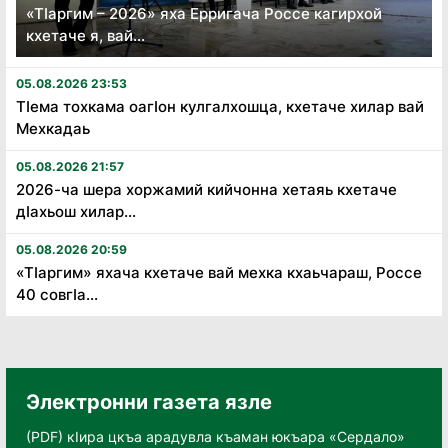
«Тӏаргим – 2026» яха Ерригача Россе кагирхой
кхетаче я, вай...
05.08.2026 23:53
Тӏема тохкама оагӏон кулгалхошца, кхетаче хилар вай
Мехкадаь
05.08.2026 21:57
2026-ча шера хоржамий кийчонна хетаяь кхетаче
дӏахьош хилар...
05.08.2026 20:59
«Тӏаргим» яхача кхетаче вай мехка кхаьчараш, Россе
40 совгӏа...
Электронни газета язле
(PDF) кӀира цкъа арадувла къаман юкъара «Сердало»