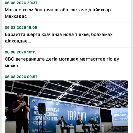
06.08.2026 20:37
Магасе хьем боацача штаба кхетаче дӏайихьар
Мехкадас
06.08.2026 16:09
Барайтта шерга кхачанза йола тӏехье, боахамах
дӏахоадае...
06.08.2026 10:15
СВО ветеранашта дегӏа могашал меттаоттае гӏо ду
мехка
06.08.2026 09:57