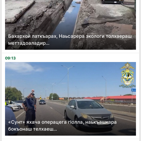
Бахархой латкъарах, Наьсарера экологи толхаераш
меттадоаладир...
09:13
«Сунт» яхача операцега гӏолла, наькъашкара
бокъонаш телхаеш...