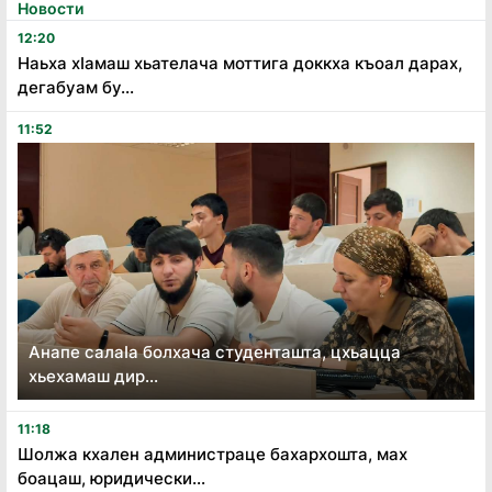
Новости
12:20
Наьха хӏамаш хьателача моттига доккха къоал дарах,
дегабуам бу...
11:52
Анапе салаӏа болхача студенташта, цхьацца
хьехамаш дир...
11:18
Шолжа кхален администраце бахархошта, мах
боацаш, юридически...