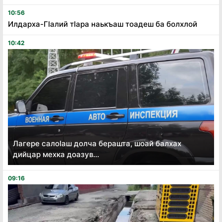
10:56
Илдарха-Гӏалий тӏара наькъаш тоадеш ба болхлой
10:42
Лагере салоӏаш долча берашта, шоай балхах
дийцар мехка доазув...
09:16