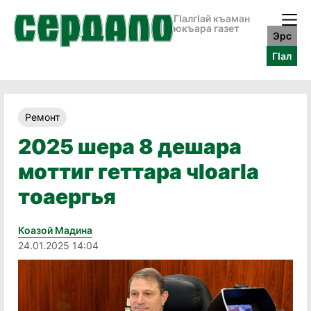
ГӀалгӀай къаман
юкъара газет
Эрс
ГӀал
Ремонт
2025 шера 8 дешара
моттиг геттара чӀоагӀа
тоаергья
Коазой Мадина
24.01.2025 14:04