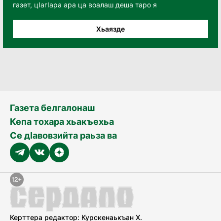
газет, цӀагӀара ара ца воалаш деша таро я
Хьаязде
Газета белгалонаш
Кепа тохара хьакъехьа
Се дӀавовзийта раьза ва
Керттера редактор: Курскенаькъан Х.