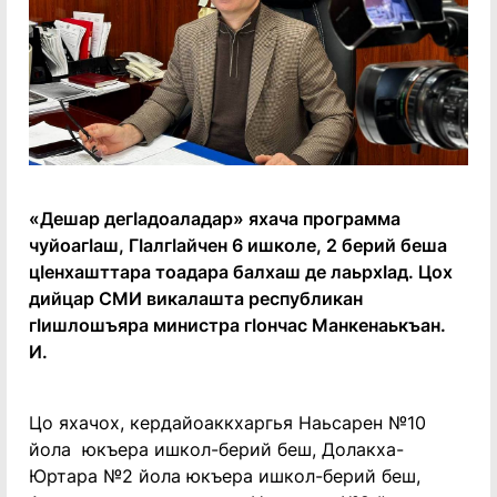
«Дешар дегӀадоаладар» яхача программа
чуйоагӀаш, ГӏалгӀайчен 6 ишколе, 2 берий беша
цӀенхашттара тоадара балхаш де лаьрхӀад. Цох
дийцар СМИ викалашта республикан
гӀишлошъяра министра гӀончас Манкенаькъан.
И.
Цо яхачох, кердайоаккхаргья Наьсарен №10
йола юкъера ишкол-берий беш, Долакха-
Юртара №2 йола юкъера ишкол-берий беш,