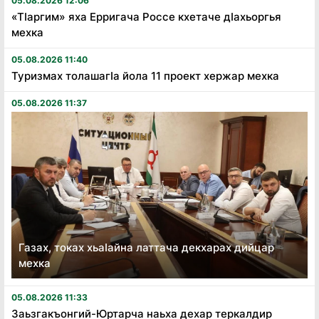
05.08.2026 12:06
«Тӏаргим» яха Ерригача Россе кхетаче дӏахьоргья
мехка
05.08.2026 11:40
Туризмах толашагӏа йола 11 проект хержар мехка
05.08.2026 11:37
Газах, токах хьаӏайна латтача декхарах дийцар
мехка
05.08.2026 11:33
Заьзгакъонгий-Юртарча наьха дехар теркалдир