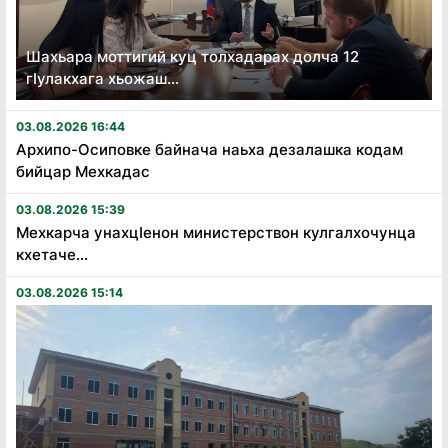
Шахьара моттигий куц толхадарах долча 12
гӏулакхага хьожаш...
03.08.2026 16:44
Архипо-Осиповке байнача наьха дезалашка кодам
бийцар Мехкадас
03.08.2026 15:39
Мехкарча унахцӏенон министерствон кулгалхочунца
кхетаче...
03.08.2026 15:14