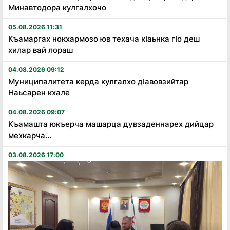
Минавтодора кулгалхочо
05.08.2026 11:31
Къамаргах нокхармозо юв техача кӏаьнка гӏо деш
хилар вай лораш
04.08.2026 09:12
Муниципалитета керда кулгалхо дӏавовзийтар
Наьсарен кхале
04.08.2026 09:07
Къамашта юкъерча машарца дувзаденнарех дийцар
мехкарча...
03.08.2026 17:00