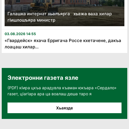
Галашка интернат хьалъярга хьажа ваха хилар
гӏишлошъяра министр
03.08.2026 14:55
«Гвардейск» яхача Ерригача Россе кхетачене, дакъа
лоацаш хилар...
Электронни газета язле
(PDF) кӀира цкъа арадувла къаман юкъара «Сердало»
газет, цӀагӀара ара ца воалаш деша таро я
Хьаязде