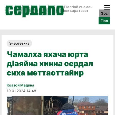
ГӀалгӀай къаман
юкъара газет
Эрс
ГӀал
Энергетика
Чамалха яхача юрта
дӀаяйна хинна сердал
сиха меттаоттайир
Коазой Мадина
19.01.2024 14:48