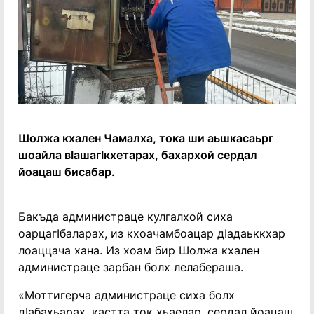
Шолжа кхален Чамалха, тока ши аьшкасаьрг
шоайла вӀашагӀкхетарах, бахархой сердал
йоацаш бисабар.
Бакъда администраце кулгалхой сиха
оарцагӀбаларах, из кхоачамбоацар дӀадаьккхар
лоаццача хана. Из хоам бир Шолжа кхален
администраце зарбан болх лелабераша.
«Моттигерча администраце сиха болх
дӀабахьарах, кастта ток хьаелар, сердал йоацаш