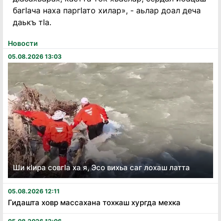
багӀача наха паргӀато хилар», - аьлар доал деча
даькъ тӀа.
Новости
05.08.2026 13:03
Ши кӏира совгӏа ха я, Эсо вихьа саг лохаш латта
05.08.2026 12:11
Гидашта ховр массахана тохкаш хургда мехка