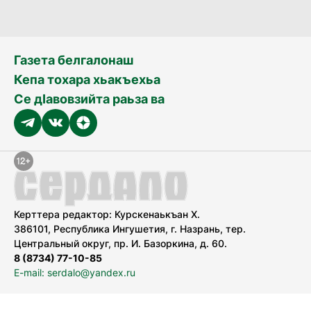
Газета белгалонаш
Кепа тохара хьакъехьа
Се дӀавовзийта раьза ва
Керттера редактор: Курскенаькъан Х.
386101, Республика Ингушетия, г. Назрань, тер.
Центральный округ, пр. И. Базоркина, д. 60.
8 (8734) 77-10-85
E-mail: serdalo@yandex.ru