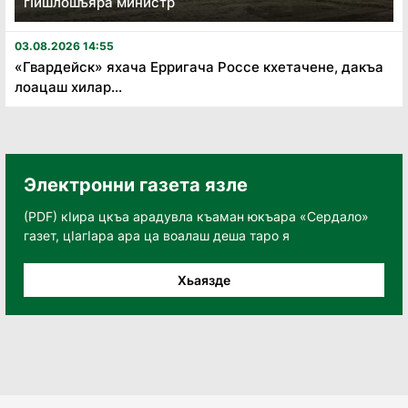
гӏишлошъяра министр
03.08.2026 14:55
«Гвардейск» яхача Ерригача Россе кхетачене, дакъа
лоацаш хилар...
Электронни газета язле
(PDF) кӀира цкъа арадувла къаман юкъара «Сердало»
газет, цӀагӀара ара ца воалаш деша таро я
Хьаязде