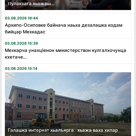
гӏулакхага хьожаш...
03.08.2026 16:44
Архипо-Осиповке байнача наьха дезалашка кодам
бийцар Мехкадас
03.08.2026 15:39
Мехкарча унахцӏенон министерствон кулгалхочунца
кхетаче...
03.08.2026 15:14
Галашка интернат хьалъярга хьажа ваха хилар