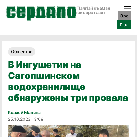
ГӀалгӀай къаман
юкъара газет
Эрс
ГӀал
Общество
В Ингушетии на
Сагопшинском
водохранилище
обнаружены три провала
Коазой Мадина
25.10.2023 13:09