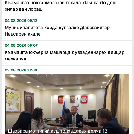
Къамаргах нокхармозо юв техача кӏаьнка гӏо деш
хилар вай лораш
04.08.2026 09:12
Муниципалитета керда кулгалхо дӏавовзийтар
Наьсарен кхале
04.08.2026 09:07
Къамашта юкъерча машарца дувзаденнарех дийцар
мехкарча...
03.08.2026 17:00
Шахьара моттигий куц толхадарах долча 12