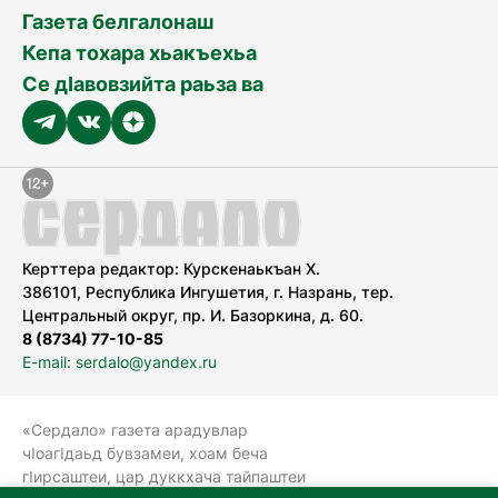
Газета белгалонаш
Кепа тохара хьакъехьа
Се дӀавовзийта раьза ва
Керттера редактор: Курскенаькъан Х.
386101, Республика Ингушетия, г. Назрань, тер.
Центральный округ, пр. И. Базоркина, д. 60.
8 (8734) 77-10-85
E-mail: serdalo@yandex.ru
«Сердало» газета арадувлар
чIоагIдаьд бувзамеи, хоам беча
гIирсаштеи, цар дуккхача тайпаштеи