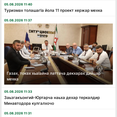
05.08.2026 11:40
Туризмах толашагӏа йола 11 проект хержар мехка
05.08.2026 11:37
Газах, токах хьаӏайна латтача декхарах дийцар
мехка
05.08.2026 11:33
Заьзгакъонгий-Юртарча наьха дехар теркалдир
Минавтодора кулгалхочо
05.08.2026 11:31