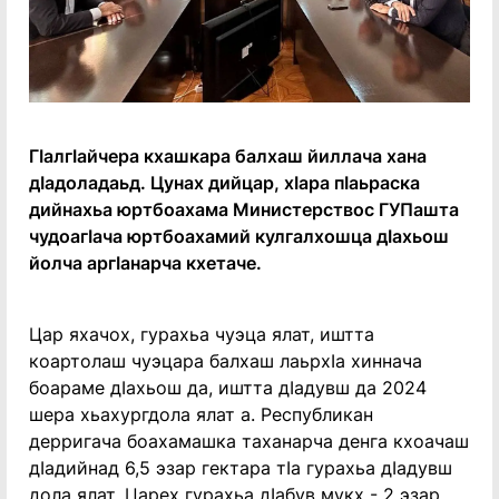
ГӀалгӀайчера кхашкара балхаш йиллача хана
дӀадоладаьд. Цунах дийцар, хӀара пӀаьраска
дийнахьа юртбоахама Министерствос ГУПашта
чудоагӀача юртбоахамий кулгалхошца дӀахьош
йолча аргӀанарча кхетаче.
Цар яхачох, гурахьа чуэца ялат, иштта
коартолаш чуэцара балхаш лаьрхӀа хиннача
боараме дӀахьош да, иштта дӀадувш да 2024
шера хьахургдола ялат а. Республикан
дерригача боахамашка таханарча денга кхоачаш
дӀадийнад 6,5 эзар гектара тӀа гурахьа дӀадувш
дола ялат. Царех гурахьа дӀабув мукх - 2 эзар