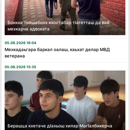
Боккха тийшаболх кхостабар тӏатетташ да вай
мехкарча адвоката
05.08.2026 16:04
Мехкадаьгара баркал оалаш, каьхат делар МВД
ветерана
05.08.2026 15:35
Берашца кхетаче дӏахьош хилар Магӏалбикерча