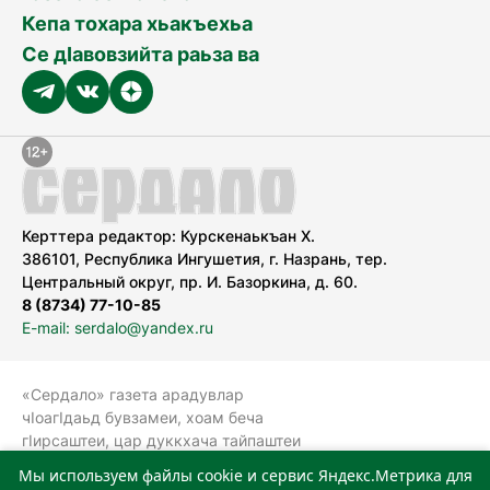
Кепа тохара хьакъехьа
Се дӀавовзийта раьза ва
Керттера редактор: Курскенаькъан Х.
386101, Республика Ингушетия, г. Назрань, тер.
Центральный округ, пр. И. Базоркина, д. 60.
8 (8734) 77-10-85
E-mail: serdalo@yandex.ru
«Сердало» газета арадувлар
чIоагIдаьд бувзамеи, хоам беча
гIирсаштеи, цар дуккхача тайпаштеи
тIахьожам лоаттабеча Федеральни
Мы используем файлы cookie и сервис Яндекс.Метрика для
болхлоша (Роскомнадзор).