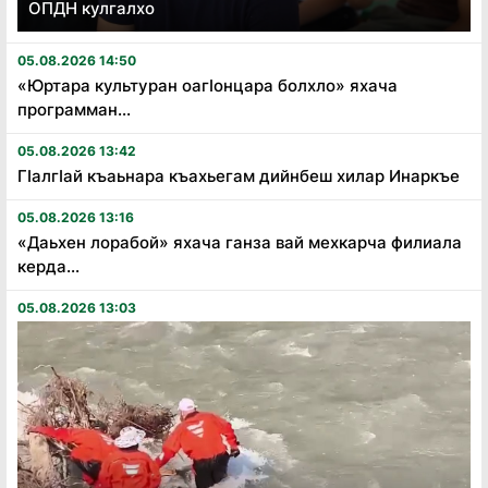
ОПДН кулгалхо
05.08.2026 14:50
«Юртара культуран оагӏонцара болхло» яхача
программан...
05.08.2026 13:42
Гӏалгӏай къаьнара къахьегам дийнбеш хилар Инаркъе
05.08.2026 13:16
«Даьхен лорабой» яхача ганза вай мехкарча филиала
керда...
05.08.2026 13:03