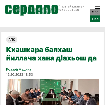
ГӀалгӀай къаман
юкъара газет
Эрс
ГӀал
АПК
Кхашкара балхаш
йиллача хана дӀахьош да
Коазой Мадина
13.10.2023 18:50