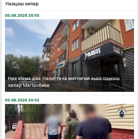
тӏаэцаш хилар
05.08.2026 20:55
Нах хӏама даа тӏалаттача моттигий хьал тохкаш
хилар Магӏалбике
05.08.2026 20:52