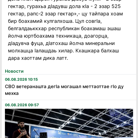
гектар, гурахьа дӀадувш дола кӀа - 2 эзар 525
гектар, рапс-2 эзар гектар»,- цу тайпара хоам
бир боахамий кулгалхоша. Цул совгӀа,
белгалдаьккхар республикан боахамаш эшаш
йолча юртбоахама техникаца, доагорца,
дIадувча фуца, дӀатохаш йолча минеральни
молхашца Ӏалашдаь хилар. Кхашкара балхаш
дара хаоттам дика латт.
Новости
06.08.2026 10:15
СВО ветеранашта дегӏа могашал меттаоттае гӏо ду
мехка
06.08.2026 09:57