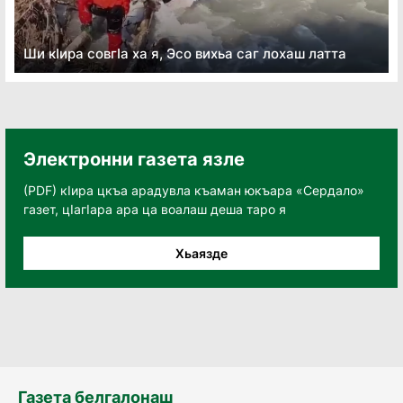
Ши кӏира совгӏа ха я, Эсо вихьа саг лохаш латта
Электронни газета язле
(PDF) кӀира цкъа арадувла къаман юкъара «Сердало»
газет, цӀагӀара ара ца воалаш деша таро я
Хьаязде
Газета белгалонаш