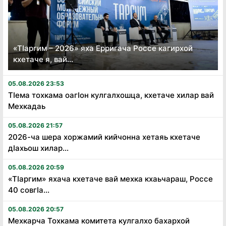
«Тӏаргим – 2026» яха Ерригача Россе кагирхой
кхетаче я, вай...
05.08.2026 23:53
Тӏема тохкама оагӏон кулгалхошца, кхетаче хилар вай
Мехкадаь
05.08.2026 21:57
2026-ча шера хоржамий кийчонна хетаяь кхетаче
дӏахьош хилар...
05.08.2026 20:59
«Тӏаргим» яхача кхетаче вай мехка кхаьчараш, Россе
40 совгӏа...
05.08.2026 20:57
Мехкарча Тохкама комитета кулгалхо бахархой