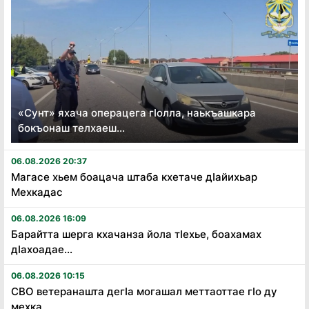
«Сунт» яхача операцега гӏолла, наькъашкара
бокъонаш телхаеш...
06.08.2026 20:37
Магасе хьем боацача штаба кхетаче дӏайихьар
Мехкадас
06.08.2026 16:09
Барайтта шерга кхачанза йола тӏехье, боахамах
дӏахоадае...
06.08.2026 10:15
СВО ветеранашта дегӏа могашал меттаоттае гӏо ду
мехка