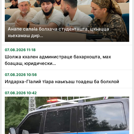
Анапе салаӏа болхача студенташта, цхьацца
хьехамаш дир...
07.08.2026 11:18
Шолжа кхален администраце бахархошта, мах
боацаш, юридически...
07.08.2026 10:56
Илдарха-Гӏалий тӏара наькъаш тоадеш ба болхлой
07.08.2026 10:42