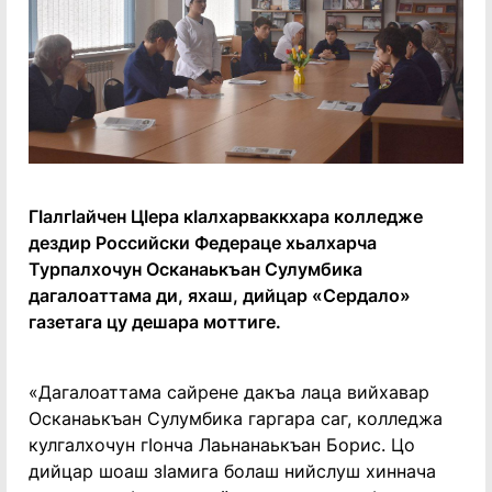
ГӏалгӀайчен Цӏера кӀалхарваккхара колледже
дездир Российски Федераце хьалхарча
Турпалхочун Осканаькъан Сулумбика
дагалоаттама ди, яхаш, дийцар «Сердало»
газетага цу дешара моттиге.
«Дагалоаттама сайрене дакъа лаца вийхавар
Осканаькъан Сулумбика гаргара саг, колледжа
кулгалхочун гӀонча Лаьнанаькъан Борис. Цо
дийцар шоаш зӀамига болаш нийслуш хиннача