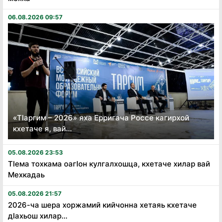
06.08.2026 09:57
«Тӏаргим – 2026» яха Ерригача Россе кагирхой
кхетаче я, вай...
05.08.2026 23:53
Тӏема тохкама оагӏон кулгалхошца, кхетаче хилар вай
Мехкадаь
05.08.2026 21:57
2026-ча шера хоржамий кийчонна хетаяь кхетаче
дӏахьош хилар...