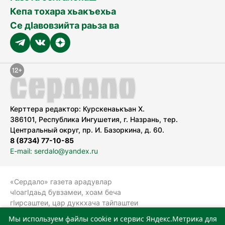
Кепа тохара хьакъехьа
Се дӀавовзийта раьза ва
Керттера редактор: Курскенаькъан Х.
386101, Республика Ингушетия, г. Назрань, тер.
Центральный округ, пр. И. Базоркина, д. 60.
8 (8734) 77-10-85
E-mail: serdalo@yandex.ru
«Сердало» газета арадувлар
чIоагIдаьд бувзамеи, хоам беча
гIирсаштеи, цар дуккхача тайпаштеи
тIахьожам лоаттабеча Федеральни
Мы используем файлы cookie и сервис Яндекс.Метрика для
болхлоша (Роскомнадзор).