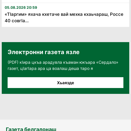
05.08.2026 20:59
«Тӏаргим» яхача кхетаче вай мехка кхаьчараш, Россе
40 совгӏа...
Электронни газета язле
(PDF) кӀира цкъа арадувла къаман юкъара «Сердало»
газет, цӀагӀара ара ца воалаш деша таро я
Хьаязде
Газета белгалонаш