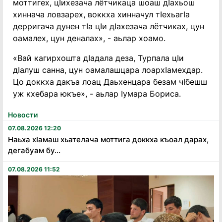
моттигех, цӀихезача лётчикаца шоаш дӀахьош
хиннача ловзарех, воккха хинначул тӀехьагӀа
дерригача дунен тӀа цӀи дӀахезача лётчиках, цун
оамалех, цун деналах», - аьлар хоамо.
«Вай кагирхошта дӀадала деза, Турпала цӀи
дӀалуш санна, цун оамалашцара лоархӀамехдар.
Цо доккха дакъа лоац Даьхенцара безам чӀбешш
уж кхебара юкъе», - аьлар Ӏумара Бориса.
Новости
07.08.2026 12:20
Наьха хӏамаш хьателача моттига доккха къоал дарах,
дегабуам бу...
07.08.2026 11:52