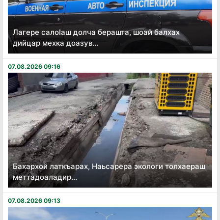
Лагере салоӏаш долча берашта, шоай балхах
дийцар мехка доазув...
07.08.2026 09:16
Бахархой латкъарах, Наьсарера экологи толхаераш
меттадоаладир...
07.08.2026 09:13