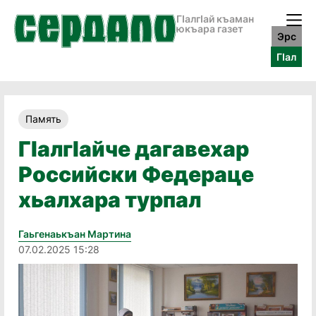
ГӀалгӀай къаман
юкъара газет
Эрс
ГӀал
Память
ГӏалгӀайче дагавехар
Российски Федераце
хьалхара турпал
Гаьгенаькъан Мартина
07.02.2025 15:28