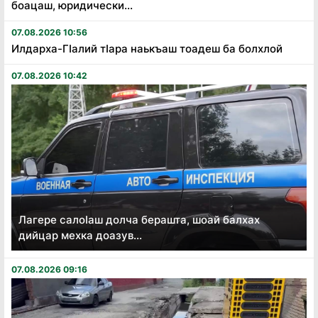
боацаш, юридически...
07.08.2026 10:56
Илдарха-Гӏалий тӏара наькъаш тоадеш ба болхлой
07.08.2026 10:42
Лагере салоӏаш долча берашта, шоай балхах
дийцар мехка доазув...
07.08.2026 09:16