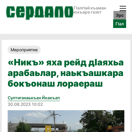
ГӀалгӀай къаман
юкъара газет
Эрс
ГӀал
Мероприятие
«Никъ» яха рейд дIаяхьа
арабаьлар, наькъашкара
бокъонаш лораераш
Султиганаькъан Йоакъап
30.08.2023 10:02