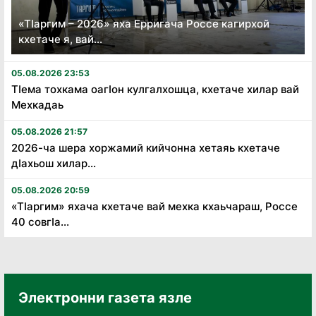
«Тӏаргим – 2026» яха Ерригача Россе кагирхой
кхетаче я, вай...
05.08.2026 23:53
Тӏема тохкама оагӏон кулгалхошца, кхетаче хилар вай
Мехкадаь
05.08.2026 21:57
2026-ча шера хоржамий кийчонна хетаяь кхетаче
дӏахьош хилар...
05.08.2026 20:59
«Тӏаргим» яхача кхетаче вай мехка кхаьчараш, Россе
40 совгӏа...
Электронни газета язле