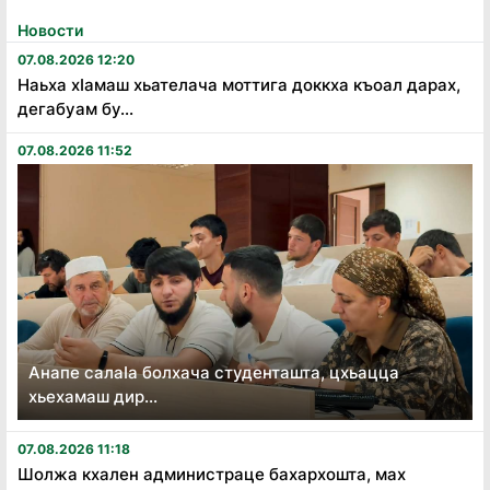
Новости
07.08.2026 12:20
Наьха хӏамаш хьателача моттига доккха къоал дарах,
дегабуам бу...
07.08.2026 11:52
Анапе салаӏа болхача студенташта, цхьацца
хьехамаш дир...
07.08.2026 11:18
Шолжа кхален администраце бахархошта, мах