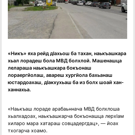
«Никъ» яха рейд дIахьош ба тахан, наькъашкара
хьал лорадеш бола МВД болхлой. Машенашца
лелараша наькъашкара бокъонаш
лораергйолаш, авареш хургйола бахьанаш
юстардоахаш, дIакхухьаш ба из болх шоай хан-
ханнахьа.
«Наькъаш лораде арабаьннача МВД болхлоша
хьалхадоах, наькъашкарча бокъонашца лерхIам
хиларо мара хатараш совцадергдац», — йоах
тхогарча хоамо.