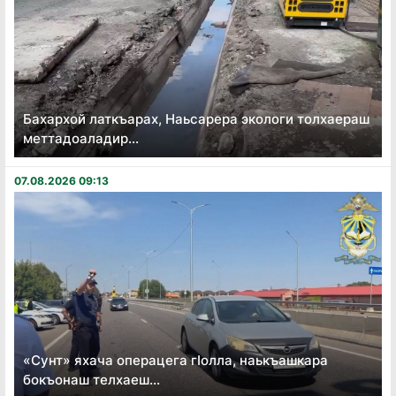
Бахархой латкъарах, Наьсарера экологи толхаераш
меттадоаладир...
07.08.2026 09:13
«Сунт» яхача операцега гӏолла, наькъашкара
бокъонаш телхаеш...