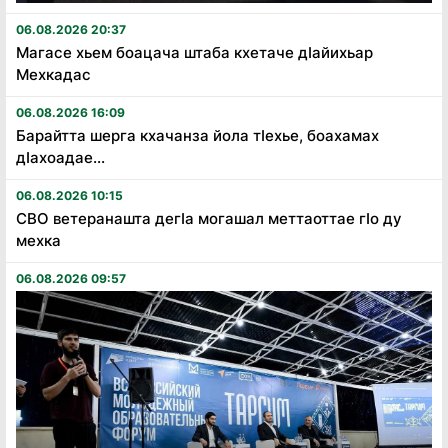
06.08.2026 20:37
Магасе хьем боацача штаба кхетаче дӏайихьар
Мехкадас
06.08.2026 16:09
Барайтта шерга кхачанза йола тӏехье, боахамах
дӏахоадае...
06.08.2026 10:15
СВО ветеранашта дегӏа могашал меттаоттае гӏо ду
мехка
06.08.2026 09:57