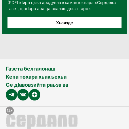
(PDF) кӀира цкъа арадувла къаман юкъара «Сердало»
газет, цӀагӀара ара ца воалаш деша таро я
Хьаязде
Газета белгалонаш
Кепа тохара хьакъехьа
Се дӀавовзийта раьза ва