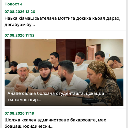
Новости
07.08.2026 12:20
Наьха хӏамаш хьателача моттига доккха къоал дарах,
дегабуам бу...
07.08.2026 11:52
Анапе салаӏа болхача студенташта, цхьацца
хьехамаш дир...
07.08.2026 11:18
Шолжа кхален администраце бахархошта, мах
боацаш, юридически...