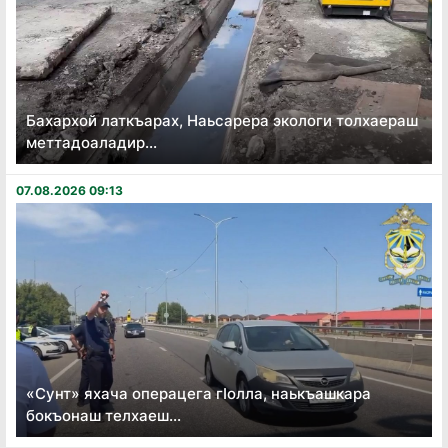
Бахархой латкъарах, Наьсарера экологи толхаераш
меттадоаладир...
07.08.2026 09:13
«Сунт» яхача операцега гӏолла, наькъашкара
бокъонаш телхаеш...