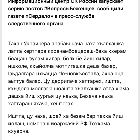
Информационный центр СК России запускает
серию постов #ВопросыБеженцев, сообщили
газете «Сердало» в пресс-службе
следственного органа.
Тахан Украинера арабаьннача наха хьалхашка
латта керттера кхоачамбоацараш-баха кхерам
боацаш фусам хилар, болх бе йиш хилар,
ишколе, кхыйолча моттигашка деша бахар,
Iаьдалгара цхьацца гIо-новкъостала, ахча эца
аьттув балар. Цу дерригача хаттарех, иштта,
кхыдола моллагIа шоашта хьалхашка этта хIама
дашха йиш хургья цу наьха, Бехача наьха
хаттараш яхача, хештегах.
Иштта, цу наха, шоай ха безам бар тахка йиш
йолаш, номераш йоаржаяьй РФ Тохкама
кхуврча.