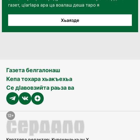
газет, цӀагӀара ара ца воалаш деша таро я
Хьаязде
Газета белгалонаш
Кепа тохара хьакъехьа
Се дӀавовзийта раьза ва
Керттера редактор: Курскенаькъан Х.