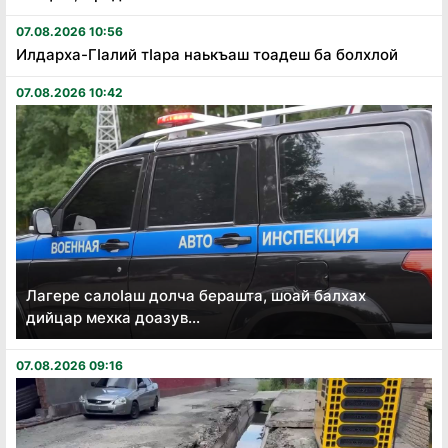
07.08.2026 10:56
Илдарха-Гӏалий тӏара наькъаш тоадеш ба болхлой
07.08.2026 10:42
Лагере салоӏаш долча берашта, шоай балхах
дийцар мехка доазув...
07.08.2026 09:16