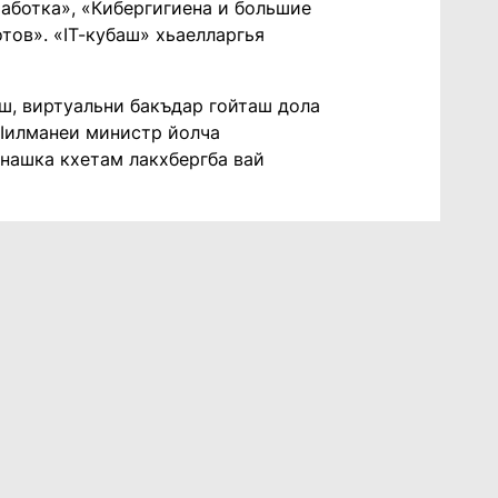
аботка», «Кибергигиена и большие
тов». «IТ-кубаш» хьаелларгья
ш, виртуальни бакъдар гойташ дола
 Iилманеи министр йолча
онашка кхетам лакхбергба вай