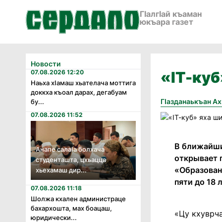
ГӀалгӀай къаман
юкъара газет
Новости
07.08.2026 12:20
«IТ-куб
Наьха хӏамаш хьателача моттига
доккха къоал дарах, дегабуам
Гӏазданаькъан А
бу...
07.08.2026 11:52
В ближайши
Анапе салаӏа болхача
открывает 
студенташта, цхьацца
«Образовани
хьехамаш дир...
пяти до 18 л
07.08.2026 11:18
Шолжа кхален администраце
бахархошта, мах боацаш,
«Цу кхуврча
юридически...