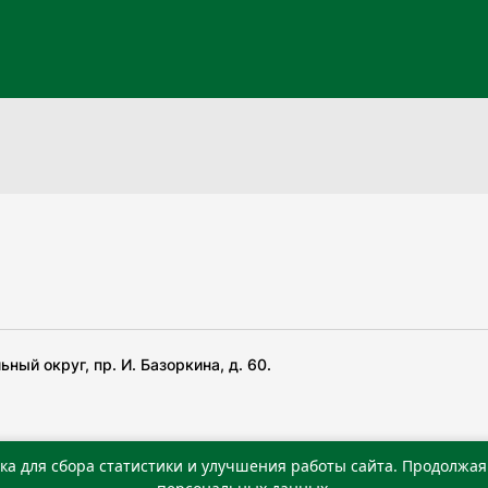
ный округ, пр. И. Базоркина, д. 60.
ка для сбора статистики и улучшения работы сайта. Продолжая 
 беча гIирсаштеи, цар дуккхача тайпаштеи тIахьожам