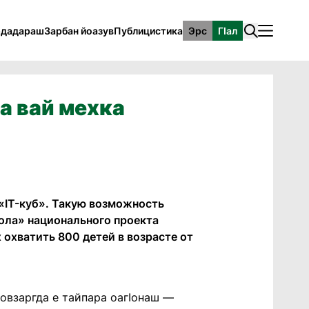
рдадараш
Зарбан йоазув
Публицистика
Эрс
ГӀал
а вай мехка
«IT-куб». Такую возможность
ола» национального проекта
 охватить 800 детей в возрасте от
довзаргда е тайпара оагIонаш —