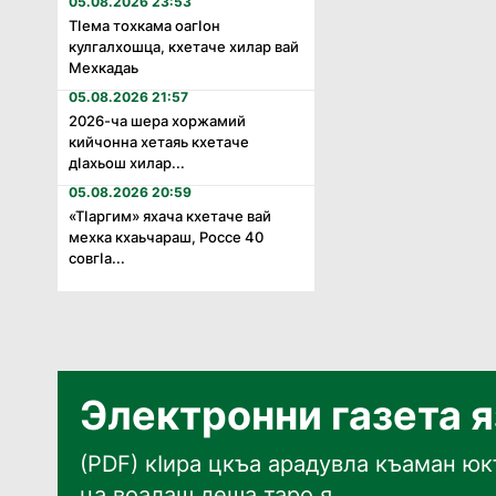
05.08.2026 23:53
Тӏема тохкама оагӏон
кулгалхошца, кхетаче хилар вай
Мехкадаь
05.08.2026 21:57
2026-ча шера хоржамий
кийчонна хетаяь кхетаче
дӏахьош хилар...
05.08.2026 20:59
«Тӏаргим» яхача кхетаче вай
мехка кхаьчараш, Россе 40
совгӏа...
Электронни газета 
(PDF) кӀира цкъа арадувла къаман юкъ
ца воалаш деша таро я