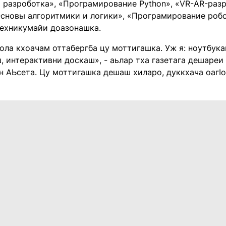
 разроботка», «Програмирование Python», «VR-AR-разр
Основы алгоритмики и логики», «Програмирование робо
ехникумайи доазонашка.
ола кхоачам оттабергба цу моттигашка. Уж я: ноутбука
, интерактивни доскаш», - аьлар тха газетага дешареи
н АЬсета. Цу моттигашка дешаш хиларо, дуккхача оагI