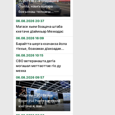
«Сунт» яхача операцега
гӏолла, наькъашкара
бокъонаш телхаеш...
06.08.2026 20:37
Магасе хьем боацача штаба
кхетаче дӏайихьар Мехкадас
06.08.2026 16:09
Барайтта шерга кхачанза йола
тӏехье, боахамах дӏахоадае...
06.08.2026 10:15
СВО ветеранашта дегӏа
могашал меттаоттае гӏо ду
мехка
06.08.2026 09:57
«Тӏаргим – 2026» яха
Ерригача Россе кагирхой
кхетаче я, вай...