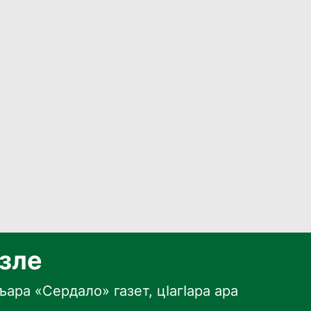
язле
ара «Сердало» газет, цӀагӀара ара