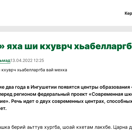
Ке
» яха ши кхуврч хьабелларгб
хьмад
13.04.2022 12:25
е два года в Ингушетии появятся центры образования 
перед регионом федеральный проект «Современная шк
е». Речь идет о двух современных центрах, способных
ет.
шка берий аьттув хургба, шоай кхетам лакхбе. Царна 