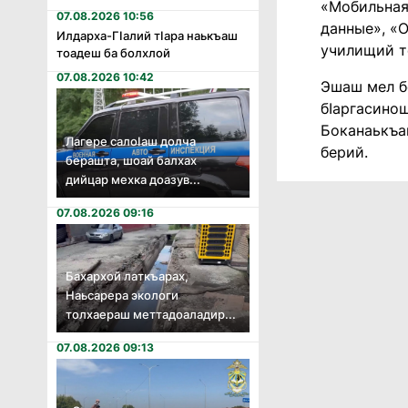
«Мобильная
07.08.2026 10:56
данные», «
Илдарха-Гӏалий тӏара наькъаш
училищий т
тоадеш ба болхлой
07.08.2026 10:42
Эшаш мел б
бIаргасинош
Боканаькъа
Лагере салоӏаш долча
берий.
берашта, шоай балхах
дийцар мехка доазув...
07.08.2026 09:16
Бахархой латкъарах,
Наьсарера экологи
толхаераш меттадоаладир...
07.08.2026 09:13