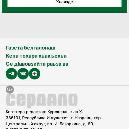
Хьаязде
Газета белгалонаш
Кепа тохара хьакъехьа
Се дӀавовзийта раьза ва
Керттера редактор: Курскенаькъан Х.
386101, Республика Ингушетия, г. Назрань, тер.
Центральный округ, пр. И. Базоркина, д. 60.