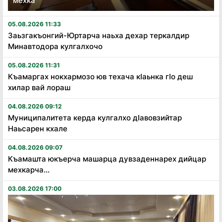
мехка
05.08.2026 11:33
Заьзгакъонгий-Юртарча наьха дехар теркалдир
Минавтодора кулгалхочо
05.08.2026 11:31
Къамаргах нокхармозо юв техача кӏаьнка гӏо деш
хилар вай лораш
04.08.2026 09:12
Муниципалитета керда кулгалхо дӏавовзийтар
Наьсарен кхале
04.08.2026 09:07
Къамашта юкъерча машарца дувзаденнарех дийцар
мехкарча...
03.08.2026 17:00