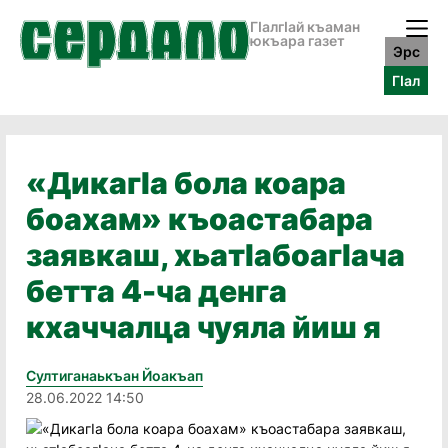
ГӀалгӀай къаман
юкъара газет
Эрс
ГӀал
«ДикагIа бола коара
боахам» къоастабара
заявкаш, хьатIабоагIача
бетта 4-ча денга
кхаччалца чуяла йиш я
Султиганаькъан Йоакъап
28.06.2022 14:50