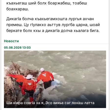
къахьегаш ший болх боаржабеш, тоабеш
боахкараш.
ДикагIа болча къахьегамхошта лургья ахчан
премеш. Цу гIулакхо аьттув лургба царна, шоай
беркате болх кхы а дикагIа долча хьалага бига.
Новости
05.08.2026 13:03
Ши кӏира совгӏа ха я, Эсо вихьа саг лохаш латта