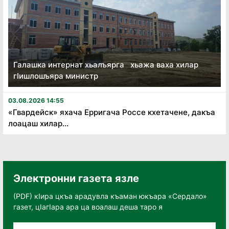
Галашка интернат хьалъярга хьажа ваха хилар
гӏишлошъяра министр
03.08.2026 14:55
«Гвардейск» яхача Ерригача Россе кхетачене, дакъа
лоацаш хилар...
Электронни газета язле
(PDF) кӀира цкъа арадувла къаман юкъара «Сердало»
газет, цӀагӀара ара ца воалаш деша таро я