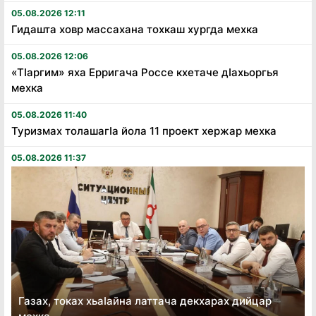
05.08.2026 12:11
Гидашта ховр массахана тохкаш хургда мехка
05.08.2026 12:06
«Тӏаргим» яха Ерригача Россе кхетаче дӏахьоргья
мехка
05.08.2026 11:40
Туризмах толашагӏа йола 11 проект хержар мехка
05.08.2026 11:37
Газах, токах хьаӏайна латтача декхарах дийцар