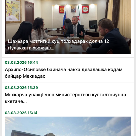
Шахьара моттигий куц толхадарах долча 12
гӏулакхага хьожаш...
03.08.2026 16:44
Архипо-Осиповке байнача наьха дезалашка кодам
бийцар Мехкадас
03.08.2026 15:39
Мехкарча унахцӏенон министерствон кулгалхочунца
кхетаче...
03.08.2026 15:14