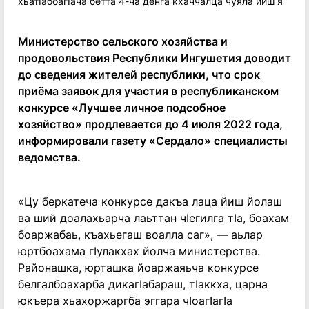
Министерство сельского хозяйства и
продовольствия Республики Ингушетия доводит
до сведения жителей республики, что срок
приёма заявок для участия в республиканском
конкурсе «Лучшее личное подсобное
хозяйство» продлевается до 4 июля 2022 года,
информировали газету «Сердало» специалисты
ведомства.
«Цу беркатеча конкурсе дакъа лаца йиш йолаш
ва ший доалахьарча лаьттан чIегилга тIа, боахам
боаржабаь, къахьегаш воалла саг», — аьлар
юртбоахама гIулакхах йолча министерства.
Районашка, юрташка йоаржаяьча конкурсе
белгалбоахарба дикагIабараш, тIаккха, царна
юкъера хьахоржаргба эггара чIоагIагIа