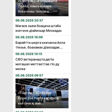
«Сунт» яхача операцега
гӏолла, наькъашкара
бокъонаш телхаеш...
06.08.2026 20:37
Магасе хьем боацача штаба
кхетаче дӏайихьар Мехкадас
06.08.2026 16:09
Барайтта шерга кхачанза йола
тӏехье, боахамах дӏахоадае...
06.08.2026 10:15
СВО ветеранашта дегӏа
могашал меттаоттае гӏо ду
мехка
06.08.2026 09:57
«Тӏаргим – 2026» яха
Ерригача Россе кагирхой
кхетаче я, вай...