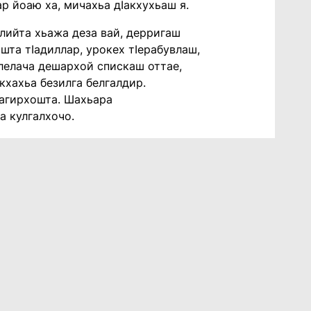
ар йоаю ха, мичахьа дIакхухьаш я.
алийта хьажа деза вай, дерригаш
шта тIадиллар, урокех тIерабувлаш,
 лелача дешархой спискаш оттае,
кхахьа безилга белгалдир.
кагирхошта. Шахьара
а кулгалхочо.