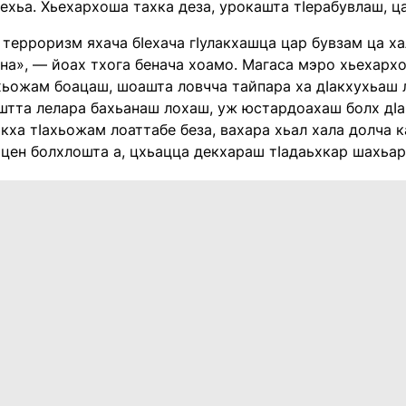
Iехьа. Хьехархоша тахка деза, урокашта тIерабувлаш, ц
терроризм яхача бIехача гIулакхашца цар бувзам ца х
на», — йоах тхога бенача хоамо. Магаса мэро хьехархо
ахьожам боацаш, шоашта ловчча тайпара ха дIакхухьаш
штта лелара бахьанаш лохаш, уж юстардоахаш болх дIа
кха тIахьожам лоаттабе беза, вахара хьал хала долча 
цен болхлошта а, цхьацца декхараш тIадаьхкар шахьар