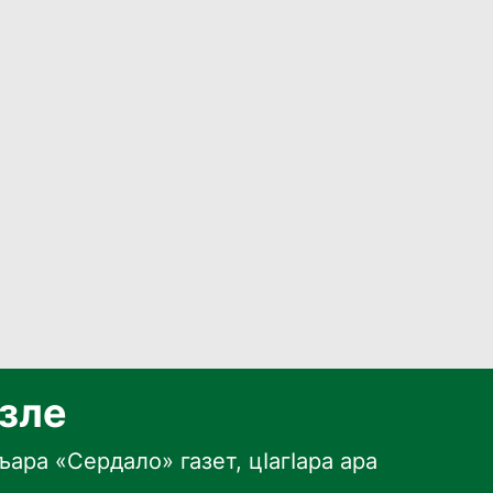
язле
ара «Сердало» газет, цӀагӀара ара