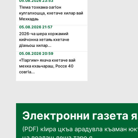
05.08.2026 23:53
Тӏема тохкама оагӏон
кулгалхошца, кхетаче хилар вай
Мехкадаь
05.08.2026 21:57
2026-ча шера хоржамий
кийчонна хетаяь кхетаче
дӏахьош хилар...
05.08.2026 20:59
«Тӏаргим» яхача кхетаче вай
мехка кхаьчараш, Россе 40
совгӏа...
Электронни газета 
(PDF) кӀира цкъа арадувла къаман юкъ
ца воалаш деша таро я