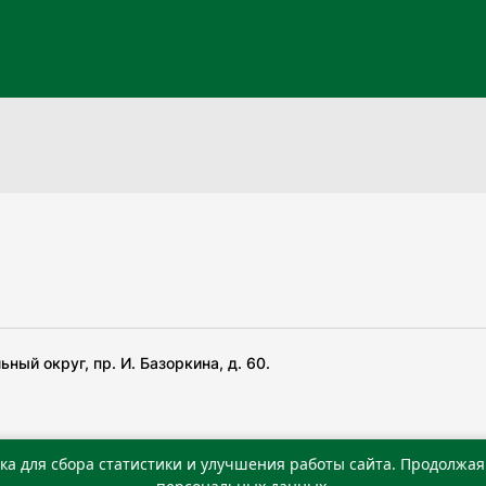
ный округ, пр. И. Базоркина, д. 60.
ка для сбора статистики и улучшения работы сайта. Продолжая 
 беча гIирсаштеи, цар дуккхача тайпаштеи тIахьожам