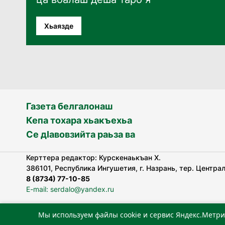
Хьаязде
Газета белгалонаш
Кепа тохара хьакъехьа
Се дӀавовзийта раьза ва
Керттера редактор: Курскенаькъан Х.
386101, Республика Ингушетия, г. Назрань, тер. Централь
8 (8734) 77-10-85
E-mail: serdalo@yandex.ru
Мы используем файлы cookie и сервис Яндекс.Метри
«Сердало» газета арадувлар чIоагIдаьд бувзамеи, хоам