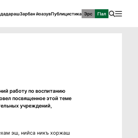
рдадараш
Зарбан йоазув
Публицистика
Эрс
ГӀал
ений работу по воспитанию
ровел посвященное этой теме
тельных учреждений,
ьехам эш, нийса никъ хоржаш