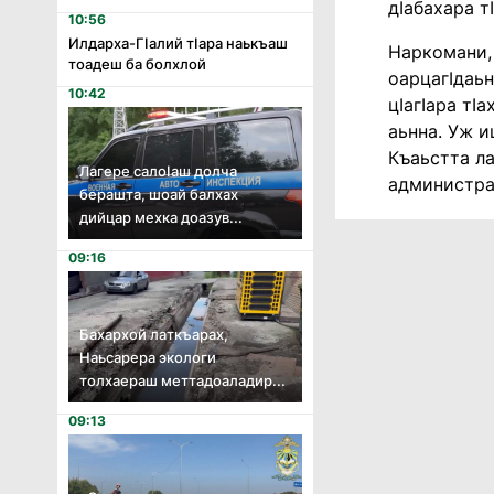
дIабахара т
10:56
Илдарха-Гӏалий тӏара наькъаш
Наркомани, 
тоадеш ба болхлой
оарцагIдаьн
10:42
цIагIара тI
аьнна. Уж и
Къаьстта ла
Лагере салоӏаш долча
администра
берашта, шоай балхах
дийцар мехка доазув...
09:16
Бахархой латкъарах,
Наьсарера экологи
толхаераш меттадоаладир...
09:13