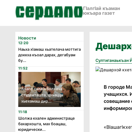
ГӀалгӀай къаман
юкъара газет
Новости
12:20
Дешарх
Наьха хӏамаш хьателача моттига
доккха къоал дарах, дегабуам
Султиганаькъан 
бу...
11:52
В городе М
Анапе салаӏа болхача
учащихся. 
студенташта, цхьацца
совещание 
хьехамаш дир...
информиров
11:18
Шолжа кхален администраце
бахархошта, мах боацаш,
«ВIашагIкхе
юридически...