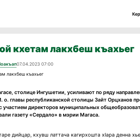
Ке
ой кхетам лакхбеш къахьег
Йоакъап
07.04.2023 07:00
агасе, столице Ингушетии, усиливают по ряду направл
И. о. главы республиканской столицы Зайт Орцханов п
с участием директоров муниципальных общеобразова
али газету «Сердало» в мэрии Магаса.
таре дийцар, кхувш латтача кагирхошта хIара денна х